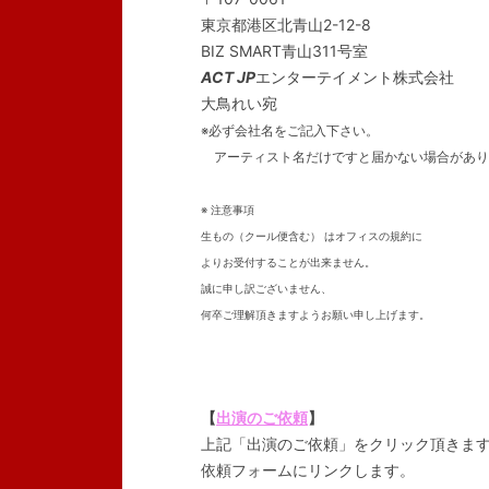
東京都港区北青山2-12-8
BIZ SMART青山311号室
ACT JP
エンターテイメント株式会社
大鳥れい宛
※必ず会社名をご記入下さい。
アーティスト名だけですと届かない場合があり
※ 注意事項
生もの（クール便含む） はオフィスの規約に
よりお受付することが出来ません。
誠に申し訳ございません、
何卒ご理解頂きますようお願い申し上げます。
【
出演のご依頼
】
上記「出演のご依頼」をクリック頂きま
依頼フォームにリンクします。