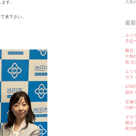
大鳥
致します。
ご了承下さい。
最新
エリ
予定
舞台
大鳥
役 
エリザ
ガラ
STA
就任！
宝塚O
の絆
タカ
踊る
有沙