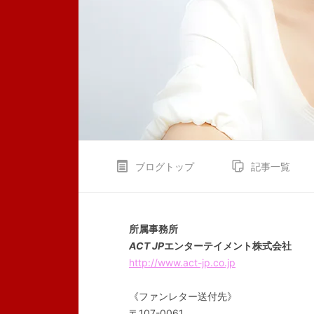
ブログトップ
記事一覧
所属事務所
ACT JP
エンターテイメント株式会社
http://www.act-jp.co.jp
《ファンレター送付先》
〒107-0061