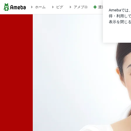
渡辺美奈代 3coin
ホーム
ピグ
アメブロ
大鳥れいオフィシャルブログ「Rei Ohtori Official Blog」Powe