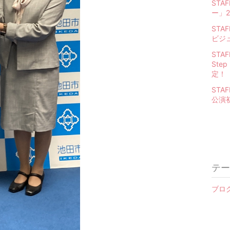
STA
ー」2
ST
ビジ
STA
St
定！
STA
公演
テー
ブログ 