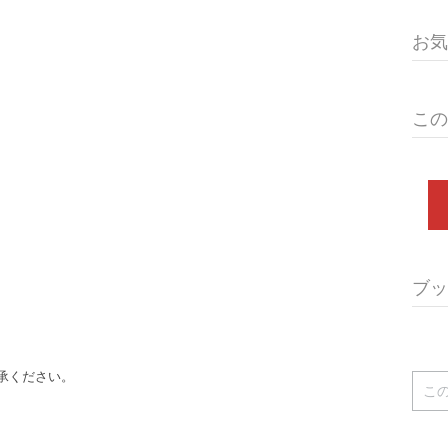
お気
この
ブッ
承ください。