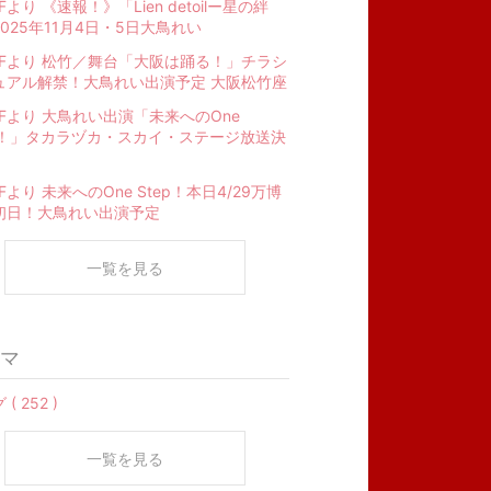
FFより 《速報！》「Lien detoilー星の絆
025年11月4日・5日大鳥れい
AFFより 松竹／舞台「大阪は踊る！」チラシ
ュアル解禁！大鳥れい出演予定 大阪松竹座
FFより 大鳥れい出演「未来へのOne
ep！」タカラヅカ・スカイ・ステージ放送決
FFより 未来へのOne Step！本日4/29万博
初日！大鳥れい出演予定
一覧を見る
マ
( 252 )
一覧を見る