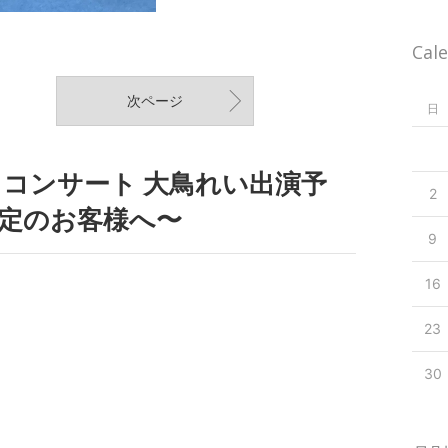
Cal
次ページ
日
コンサート 大鳥れい出演予
2
定のお客様へ〜
9
16
23
30