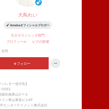
大鳥れい
Amebaオフィシャルブロガー
元タカラジェンヌ
部門
プロフィール
ピグの部屋
：
女性
フォロー
ァンレター送付先】
-0062
港区南青山3-1-3
ライン青山東急ビル6F
T JPエンターテイメント株式会社