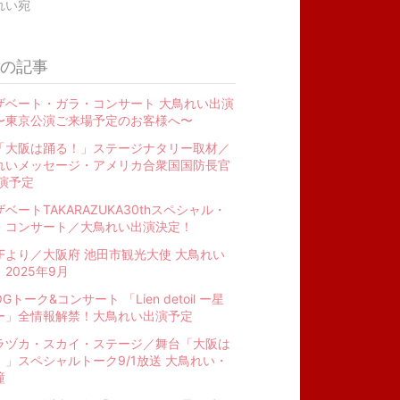
れい宛
の記事
ザベート・ガラ・コンサート 大鳥れい出演
〜東京公演ご来場予定のお客様へ〜
「大阪は踊る！」ステージナタリー取材／
れいメッセージ・アメリカ合衆国国防長官
出演予定
ベートTAKARAZUKA30thスペシャル・
・コンサート／大鳥れい出演決定！
FFより／大阪府 池田市観光大使 大鳥れい
2025年9月
Gトーク&コンサート 「Lien detoil ー星
ー」全情報解禁！大鳥れい出演予定
ラヅカ・スカイ・ステージ／舞台「大阪は
！」スペシャルトーク9/1放送 大鳥れい・
瞳