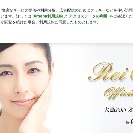
sでの購入品
芸能人ブログ
人気ブログ
新規登録
ログイ
red by Ameba