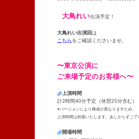
大鳥れい
出演予定！
大鳥れい出演回
は
こちら
をご確認くださいませ。
〜東京公演に
ご来場予定のお客様へ〜
上演時間
計2時間40分予定（休憩25分含む）
※バージョンにより構成が異なりますため、
上演時間は前後いたします。あしからずご了
開場時間