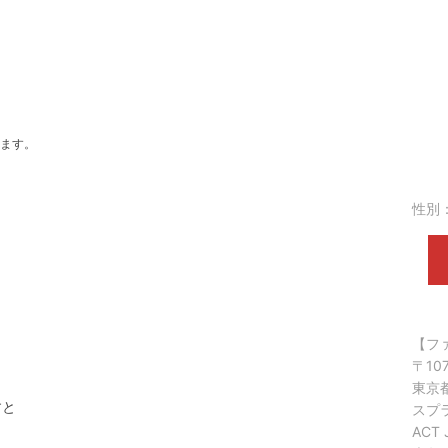
ます。
性別
【フ
〒107
東京都
すと
スプ
AC