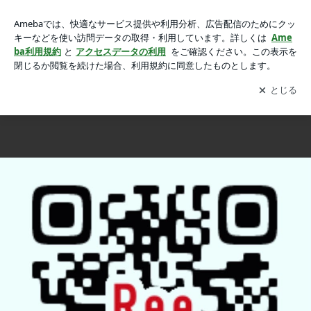
神嘗祭の画像 4枚中1枚目
神嘗祭