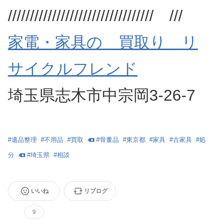
///////////////////////////////// ///
家電・家具の 買取り リ
サイクルフレンド
埼玉県志木市中宗岡3-26-7
#
遺品整理
#
不用品
#
買取
#
骨董品
#
東京都
#
家具
#
古家具
#
処
分
#
埼玉県
#
相談
いいね
リブログ
9