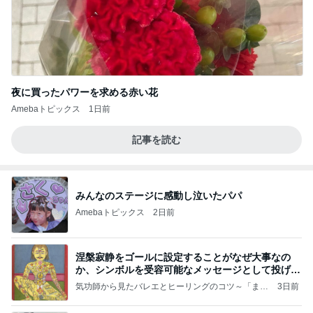
夜に買ったパワーを求める赤い花
Amebaトピックス
1日前
記事を読む
みんなのステージに感動し泣いたパパ
Amebaトピックス
2日前
涅槃寂静をゴールに設定することがなぜ大事なの
か、シンボルを受容可能なメッセージとして投げる
ことが
気功師から見たバレエとヒーリングのコツ～「まと
3日前
いのば」ブログ