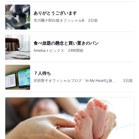
ありがとうございます
市川團十郎白猿オフィシャルB
2日前
食べ放題の懸念と買い置きのパン
Amebaトピックス
24時間前
７人待ち
沢田聖子オフィシャルブログ「In My Heartな旅日
2日前
記」by Ameba