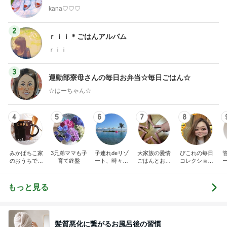
kana♡♡♡
2
ｒｉｉ＊ごはんアルバム
ｒｉｉ
3
運動部寮母さんの毎日お弁当☆毎日ごはん☆
☆はーちゃん☆
4
5
6
7
8
みかぱちこ家
3兄弟ママも子
子連れdeリゾ
大家族の愛情
ぴこれの毎日
のおうちでご
育て終盤
ート、時々キ
ごはんとお弁
コレクション
はん
ャラ弁
当❤︎
♬.*ﾟ
もっと見る
髪質悪化に繋がるお風呂後の習慣