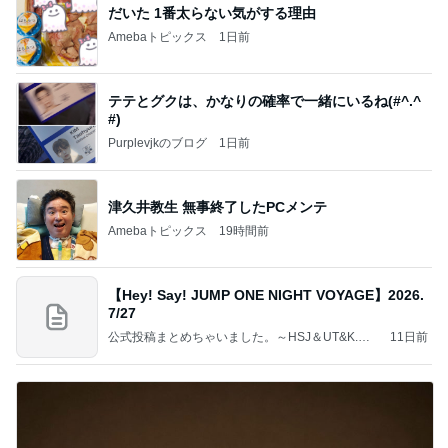
だいた 1番太らない気がする理由
Amebaトピックス
1日前
テテとグクは、かなりの確率で一緒にいるね(#^.^
#)
Purplevjkのブログ
1日前
津久井教生 無事終了したPCメンテ
Amebaトピックス
19時間前
【Hey! Say! JUMP ONE NIGHT VOYAGE】2026.
7/27
公式投稿まとめちゃいました。～HSJ＆UT&K.O.
11日前
～