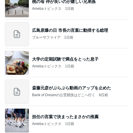
桃の母 仲が良いのが嬉しい兄弟孫
Amebaトピックス
1日前
広島原爆の日 市長の言葉に動揺する総理
ブルーサファイア
1日前
大学の定期試験で満点をとった息子
Amebaトピックス
1日前
斎藤元彦がぶらぶら動画のアップを止めた
Bank of Dreamの公営競技はどこへ行く
8日前
担任の言葉で決まったまさかの推薦
Amebaトピックス
1日前