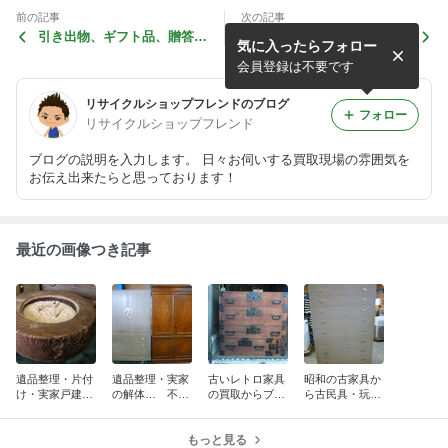
前の記事
次の記事
引き出物、ギフト品、贈答
フレンドでは幅広いオールジ
気に入ったらフォロー
品、食器、置物、古い品物な
ャンルの総合買取。不用品は
ど買取致します。
まるごと相談下さい。
会員登録は不要です
リサイクルショップフレンドのブログ
フォロー
リサイクルショップフレンド
ブログの説明を入力します。 日々お伺いする買取現場の雰囲気を
お伝え出来たらと思っております！
最近の画像つき記事
遺品整理・片付
遺品整理・実家
古いレトロ家具
昭和の古家具か
け・実家戸建て
の解体… 不用
の買取からブラ
ら古民具・玩
解体などの不用
品はまるごとプ
ンド家具まで家
具・オーディオ
品をまるごと無
ロに買取査定が
具の買取を強化
セット・玩具な
料出張買取査
お勧め！
もっと見る
しております。
どレトロ品を買