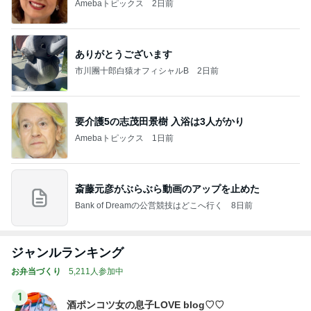
Amebaトピックス
2日前
ありがとうございます
市川團十郎白猿オフィシャルB
2日前
要介護5の志茂田景樹 入浴は3人がかり
Amebaトピックス
1日前
斎藤元彦がぶらぶら動画のアップを止めた
Bank of Dreamの公営競技はどこへ行く
8日前
ジャンルランキング
お弁当づくり
5,211人参加中
1
酒ポンコツ女の息子LOVE blog♡♡