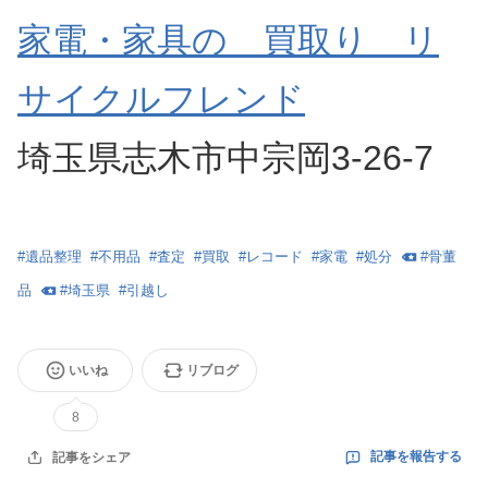
家電・家具の 買取り リ
サイクルフレンド
埼玉県志木市中宗岡3-26-7
#
遺品整理
#
不用品
#
査定
#
買取
#
レコード
#
家電
#
処分
#
骨董
品
#
埼玉県
#
引越し
いいね
リブログ
8
記事を報告する
記事をシェア