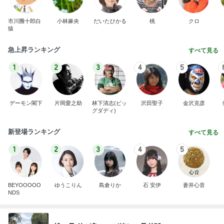
市川團十郎白
小林麻央
だいたひかる
桃
クロ
猿
急上昇ランキング
すべて見る
1
2
3
4
5
デーモン閣下
片岡愛之助
林下清志(ビッ
沢田聖子
金沢克彦
グダディ)
新登場ランキング
すべて見る
1
2
3
4
5
BEYOOOOO
ゆうこりん
島倉りか
石 安伊
蒼井心音
NDS