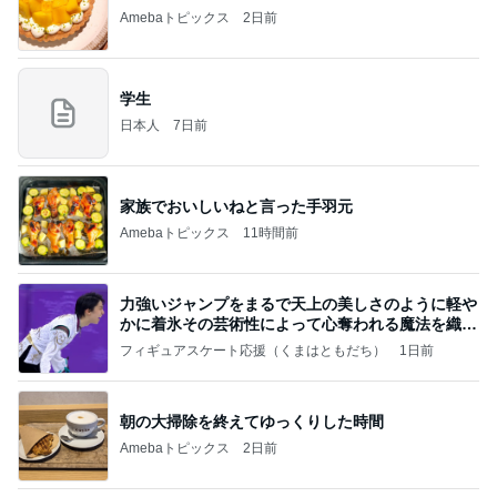
Amebaトピックス
2日前
学生
日本人
7日前
家族でおいしいねと言った手羽元
Amebaトピックス
11時間前
力強いジャンプをまるで天上の美しさのように軽や
かに着氷その芸術性によって心奪われる魔法を織り
なす
フィギュアスケート応援（くまはともだち）
1日前
朝の大掃除を終えてゆっくりした時間
Amebaトピックス
2日前