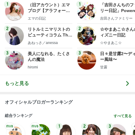
1
1
（旧アカウント）エマ
「吉田さんちのフ
ブログ【アラフォー会
リー日記」Powere
社売却セカンドライ
y Ameba 吉田さ
エマの日記
吉田さんファミリー
フ】
ミリーオフィシャ
ログ
2
2
リトルミニマリストの
☆やまあこ☆さん
ビューティコラム The
ィズニー日記
little minimalist's bea
あねっさ／anessa
☆やまあこ☆
uty colum
3
3
美人になれる、たくさ
日々是甘露2〜デ
んの魔法
ー風味〜
hiromi
甘露
もっと見る
オフィシャルブロガーランキング
総合ランキング
すべて見る
1
2
3