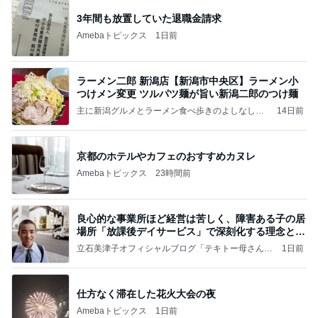
3年間も放置していた退職金請求
Amebaトピックス
1日前
ラーメン二郎 新潟店【新潟市中央区】ラーメン小
つけメン変更 ツルパツ麺が旨い新潟二郎のつけ麺
主に新潟グルメとラーメン食べ歩きのよしなしご
14日前
と
京都のホテルやカフェのおすすめカヌレ
Amebaトピックス
23時間前
良心的な事業所ほど経営は苦しく、障害ある子の居
場所「放課後デイサービス」で深刻化する理念と現
実の
立石美津子オフィシャルブログ「テキトー母さんの
1日前
すすめ」Powered by Ameba
仕方なく滞在した花火大会の夜
Amebaトピックス
1日前