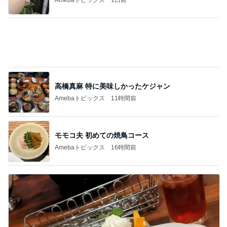
ワンプレートで堪能できる5種の至福
Amebaトピックス
2日前
記事を読む
美奈代 夫とローストビーフの夕食
Amebaトピックス
1日前
世界の名画が一気に観れる美術館
Amebaトピックス
1日前