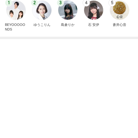
1
2
3
4
5
BEYOOOOO
ゆうこりん
島倉りか
石 安伊
蒼井心音
NDS
芸能人・有名人ブログ TOPへ
神がかってる掃除機
Amebaトピックス
1時間前
初めて食べた満足度の高いチャーハン
Amebaトピックス
1日前
最近いただいてつけているお守り
Amebaトピックス
1日前