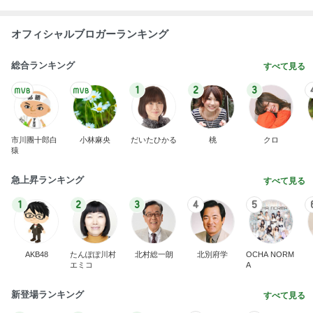
オフィシャルブロガーランキング
総合ランキング
すべて見る
1
2
3
市川團十郎白
小林麻央
だいたひかる
桃
クロ
猿
急上昇ランキング
すべて見る
1
2
3
4
5
AKB48
たんぽぽ川村
北村総一朗
北別府学
OCHA NORM
エミコ
A
新登場ランキング
すべて見る