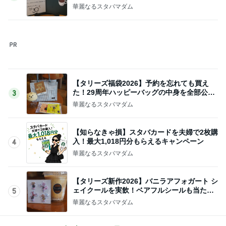
次世代掃除機がやってきた！！
Amebaトピックス
1時間前
エルメス購入で夫が気づいた格差
Amebaトピックス
2日前
真琴つばさ 被災地へ心からの祈り
Amebaトピックス
12時間前