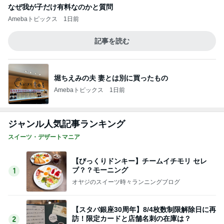
華麗なるスタバマダム
【タリーズ福袋2026】予約を忘れても買え
た！29周年ハッピーバッグの中身を全部公開
3
8/5～
華麗なるスタバマダム
【知らなきゃ損】スタバカードを夫婦で2枚購
入！最大1,018円分もらえるキャンペーン
4
華麗なるスタバマダム
【タリーズ新作2026】バニラアフォガート シ
ェイクールを実飲！ベアフルシールも当たっ
5
た！
華麗なるスタバマダム
このジャンルの記事をもっと見る