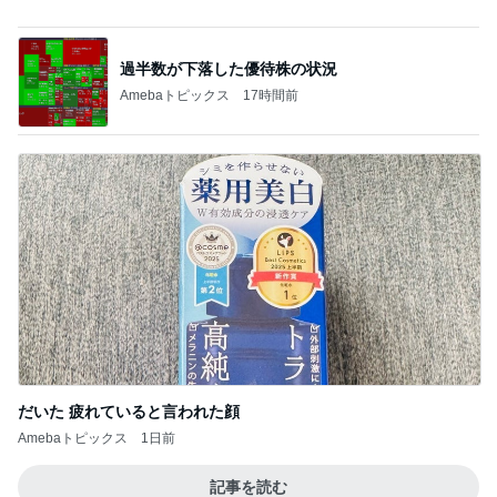
長女の診断名と書いてもらった診断書
Amebaトピックス
1日前
噛むほどに旨味溢れるローストポーク
Amebaトピックス
1日前
假屋崎省吾 花教室生徒の傑作
Amebaトピックス
1日前
ジム友に頂いた酒粕で作った西京漬け