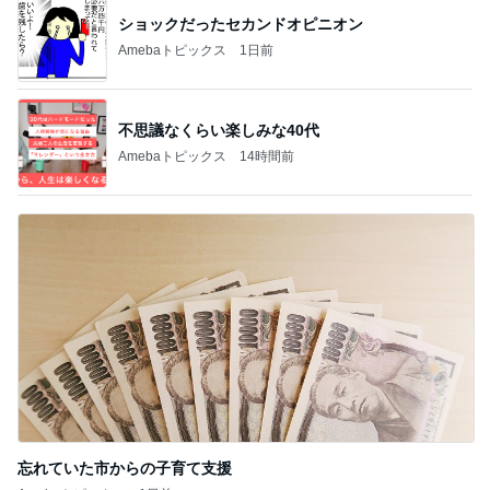
記事を読む
銀座では早くも品薄になった店舗名刺
Amebaトピックス
15時間前
カフェで飲んだ濃厚で芳醇なタイティー
Amebaトピックス
23時間前
予選通過ならず大号泣した娘
Amebaトピックス
1日前