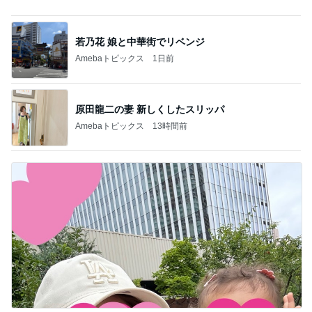
ネイボール 最高の笑顔の2ショット
Amebaトピックス
1日前
記事を読む
涼しい朝に行った満開のひまわり畑
Amebaトピックス
20時間前
想像より3cm小さい本革の長財布
Amebaトピックス
1日前
内覧会前に悩む家の負圧問題
Amebaトピックス
19時間前