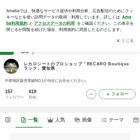
レカロシートのプロショップ「RECARO Boutique ラック」愛
知県
アプリをダウンロードして
ブログの更新通知
を受け取りまし
開く
ょう。
ranking
89
カーショップジャンル
レカロシートのプロショップ「RECARO Boutique
ラック」愛知県
中部地区販売実績NO,1の当社にお任せください。
157
619
フォロー
フォロワー
投稿
一覧
人気
画像
テーマ