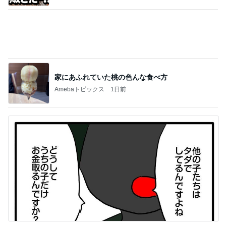
なぜ我が子だけ有料なのかと質問
Amebaトピックス
1日前
記事を読む
堀ちえみの夫 妻とは別に買ったもの
Amebaトピックス
1日前
ジャンル人気記事ランキング
スイーツ・デザートマニア
【びっくりドンキー】チームイチモリ セレ
ブ？？モーニング
1
オヤジのスイーツ時々ランニングブログ
【スタバ銀座30周年】8/4枚数制限解除日に再
訪！限定カードと店舗名刺の在庫は？
2