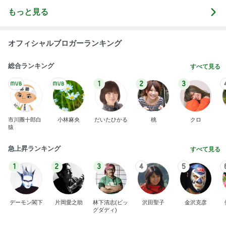
もっと見る
オフィシャルブロガーランキング
総合ランキング
すべて見る
1
2
3
市川團十郎白
小林麻央
だいたひかる
桃
クロ
猿
急上昇ランキング
すべて見る
1
2
3
4
5
デーモン閣下
片岡愛之助
林下清志(ビッ
沢田聖子
金沢克彦
グダディ)