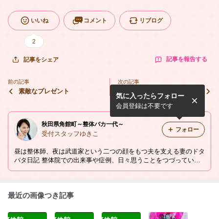
いいね
コメント
リブログ
2
記事を報告する
記事をシェア
前の記事
次の記事
素敵なプレゼント
寒暖差に気をつけてください
気に入ったらフォロー
会員登録は不要です
秋田県角館町～整体バカ一代～
フォロー
受付スタッフゆきこ
昼は整体師、夜は武道家という二つの顔をもつ夫を支える妻のドタ
バタ日記 整体院での出来事や症例、日々思うことをつづっていま
す。
最近の画像つき記事