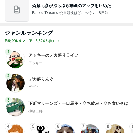
斎藤元彦がぶらぶら動画のアップを止めた
Bank of Dreamの公営競技はどこへ行く
8日前
ジャンルランキング
B級グルメマニア
5,674人参加中
1
アッキーのデカ盛りライフ
アッキー
2
デカ盛りんぐ
ガデュ
3
下町マリーンズ・一口馬主・立ち飲み・立ち食いそば
柳橋二郎
4
5
6
7
8