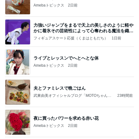
Amebaトピックス
2日前
力強いジャンプをまるで天上の美しさのように軽や
かに着氷その芸術性によって心奪われる魔法を織り
なす
フィギュアスケート応援（くまはともだち）
1日前
ライブとレッスンでへとへとな体
Amebaトピックス
2日前
夫とファミレスで晩ごはん
武東由美オフィシャルブログ「MOTOちゃんと
23時間前
のはっぴぃな毎日」Powered by Ameba
夜に買ったパワーを求める赤い花
Amebaトピックス
2日前