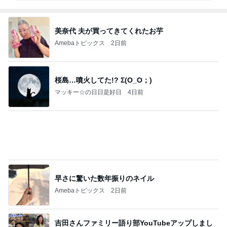
美奈代 夫が買ってきてくれたお芋
Amebaトピックス
2日前
桜島…噴火してた!? Σ(O_O；)
マッキー☆の日日是好日
4日前
早さに驚いた数年振りのネイル
Amebaトピックス
2日前
吉田さんファミリー語り部YouTubeアップしまし