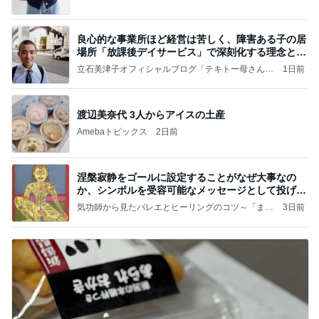
良心的な事業所ほど経営は苦しく、障害ある子の居
場所「放課後デイサービス」で深刻化する理念と現
実の
立石美津子オフィシャルブログ「テキトー母さんの
1日前
すすめ」Powered by Ameba
渡辺美奈代 3人からアイスの土産
Amebaトピックス
2日前
涅槃寂静をゴールに設定することがなぜ大事なの
か、シンボルを受容可能なメッセージとして投げる
ことが
気功師から見たバレエとヒーリングのコツ～「まと
3日前
いのば」ブログ