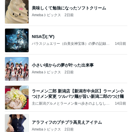
美味しくて勉強になったソフトクリーム
Amebaトピックス
2日前
NISA①(;'∀')
パラスジュエリー（白美女神宝珠）の夢の記録
14日前
（続編）
小さい頃からの夢が叶った出来事
Amebaトピックス
2日前
ラーメン二郎 新潟店【新潟市中央区】ラーメン小
つけメン変更 ツルパツ麺が旨い新潟二郎のつけ麺
主に新潟グルメとラーメン食べ歩きのよしなしご
14日前
と
アラフィフのプチプラ高見えアイテム
Amebaトピックス
2日前