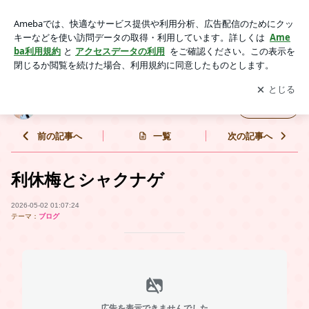
利休梅とシャクナゲ | 秋田県角館町～整体バカ一代～
アプリをダウンロードして
ブログの更新通知
を受け取りまし
開く
ょう。
秋田県角館町～整体バカ一代～
フォロー
前の記事へ
一覧
次の記事へ
利休梅とシャクナゲ
2026-05-02 01:07:24
テーマ：
ブログ
広告を表示できませんでした