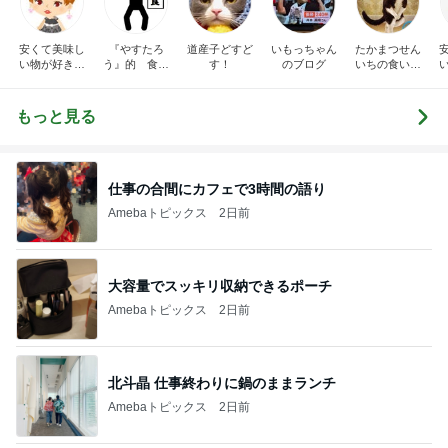
安くて美味し
『やすたろ
道産子どすど
いもっちゃん
たかまつせん
い物が好き☆
う』的 食の
す！
のブログ
いちの食い散
彡
備忘録
らかし日記
もっと見る
仕事の合間にカフェで3時間の語り
Amebaトピックス
2日前
大容量でスッキリ収納できるポーチ
Amebaトピックス
2日前
北斗晶 仕事終わりに鍋のままランチ
Amebaトピックス
2日前