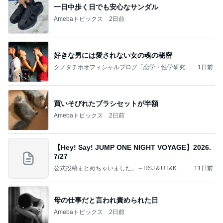
一日中歩く日でも安心なサンダル
Amebaトピックス
2日前
好きな男には愛されない女の魂の秘密
クノタチホオフィシャルブログ「恋学・性学研究
1日前
室」Powered by Ameba
買いそびれたブラシセットが半額
Amebaトピックス
2日前
【Hey! Say! JUMP ONE NIGHT VOYAGE】2026.
7/27
公式投稿まとめちゃいました。～HSJ＆UT&K.O.
11日前
～
母の仕事だと言われ責められた日
Amebaトピックス
2日前