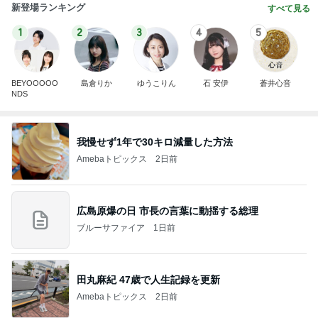
新登場ランキング
すべて見る
1
2
3
4
5
BEYOOOOO
島倉りか
ゆうこりん
石 安伊
蒼井心音
NDS
我慢せず1年で30キロ減量した方法
Amebaトピックス
2日前
広島原爆の日 市長の言葉に動揺する総理
ブルーサファイア
1日前
田丸麻紀 47歳で人生記録を更新
Amebaトピックス
2日前