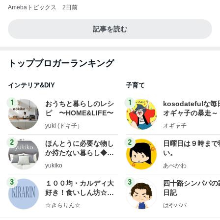
Amebaトピックス
2日前
記事を読む
トップブロガーランキング
インテリア&DIY
子育て
1
1
おうちと暮らしのレシ
kosodatefulな毎
ピ 〜HOME&LIFE〜
オギャ子の暴走～
yuki (ドキ子）
オギャ子
2
2
ほんとうに必要な物し
日曜日は９時まで
か持たない暮らし◆Ke
い。
ep Life Simple◆〜イ
yukiko
あべかわ
ンテリアのきろく〜
3
3
１００均・カルディ大
四十路シンパパの
好き！食いしん坊☆き
日記
らりん☆のブログ
☆きらりん☆
はやパパ