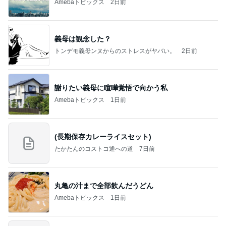
Amebaトピックス
2日前
義母は観念した？
トンデモ義母ンヌからのストレスがヤバい。
2日前
謝りたい義母に喧嘩覚悟で向かう私
Amebaトピックス
1日前
(長期保存カレーライスセット)
たかたんのコストコ通への道
7日前
丸亀の汁まで全部飲んだうどん
Amebaトピックス
1日前