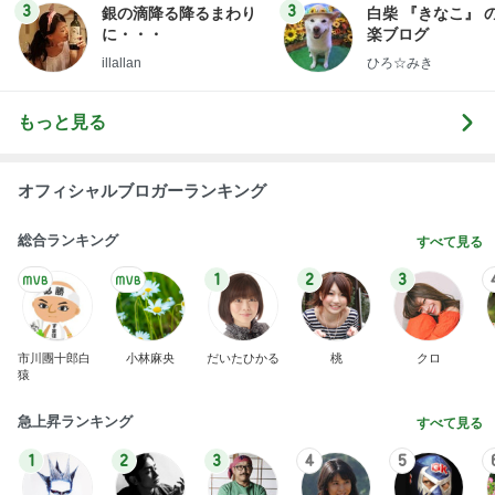
娘が喜んだ客室露天風呂付きの宿
Amebaトピックス
1日前
７人待ち
沢田聖子オフィシャルブログ「In My Heartな旅日
3日前
記」by Ameba