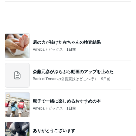
今の幸せに気付かされる記念日
Amebaトピックス
1日前
夫とファミレスで晩ごはん
武東由美オフィシャルブログ「MOTOちゃんとのは
1日前
っぴぃな毎日」Powered by Ameba
豪華で楽しかったホテルの晩ごはん
Amebaトピックス
1日前
同じ夢
四コマ戦士 パパ戦記
10日前