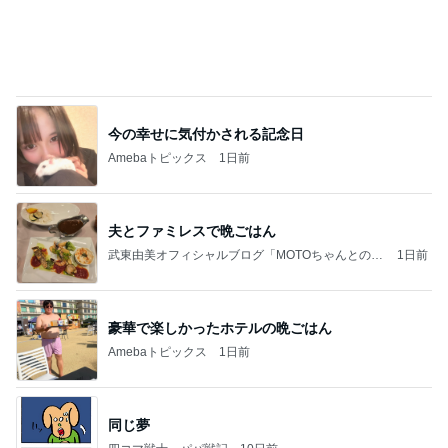
少し贅沢なフードコートのランチ
Amebaトピックス
15時間前
(長期保存カレーライスセット)
たかたんのコストコ通への道
8日前
当選した人気商品詰め合わせとグッズ
Amebaトピックス
2日前
お願い
モンスターアクアリウム＆レプタイルズ 買取販売
8日前
情報