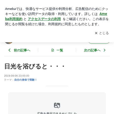
日光を浴びると・・・ | リボラボ ～Reborn-Body-Lab.～の研
究日誌
アプリをダウンロードして
ブログの更新通知
を受け取りまし
開く
ょう。
リボラボ ～Reborn-Body-Lab.～の研究日誌
フォロー
前の記事へ
一覧
次の記事へ
日光を浴びると・・・
2019-09-06 23:00:00
テーマ：
自分の身体で実験！
広告を表示できませんでした