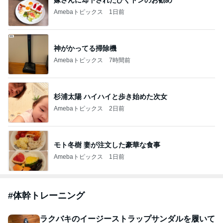
ありがとうございます
市川團十郎白猿オフィシャルB
3日前
｢元こども店長｣加藤清史郎 喜びの報告
Amebaトピックス
1日前
斎藤元彦がぶらぶら動画のアップを止めた
Bank of Dreamの公営競技はどこへ行く
9日前
ジャンルランキング
スイーツ・デザートマニア
10,939人参加中