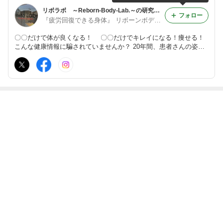
リボラボ ～Reborn-Body-Lab.～の研究日誌
フォロー
『疲労回復できる身体』 リボーンボディ・ラボ 茅ヶ崎
〇〇だけで体が良くなる！ 〇〇だけでキレイになる！痩せる！
こんな健康情報に騙されていませんか？ 20年間、患者さんの姿勢
や生活習慣、 身体の使い方など改善してきた 原理原則に沿った正
しい健康知識を 取り入れませんか？
最近の画像つき記事
産後のケア④ エ
ギックリ腰注意
産後のケア③ 産
産後のケア① 産
クササイズ
報＿|￣|○
後のケア何をす
後のお悩み
ればいいの？
もっと見る