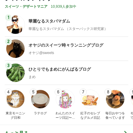
記事を読む
トップブロガーランキング
ファッション
ペット
1
1
妻です。ママです。女
しろとくろしろ
です。
たまねぎ
eri.
2
2
40代からの大人カジュ
母さんは今日も世
アルを品良く着こなす
やく
ファッションブログ
えりん
藤緒 ミルカ
3
3
銀の滴降る降るまわり
白柴 『きなこ』 
に・・・
楽ブログ