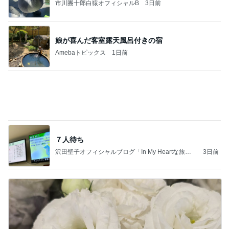
だいた 行けない全身マッサージの訳
Amebaトピックス
10時間前
力強いジャンプをまるで天上の美しさのように軽や
かに着氷その芸術性によって心奪われる魔法を織り
なす
フィギュアスケート応援（くまはともだち）
2日前