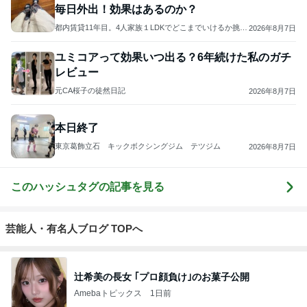
1
華麗なるスタバマダム
華麗なるスタバマダム （スターバックス研究家）
2
オヤジのスイーツ時々ランニングブログ
オヤジ@sweets
3
ひとりでもまめにがんばるブログ
まめ
4
5
6
7
8
東京モーニン
ラテログ
わんたのスイ
紅子のセレブ
毎日おやつを
グ日和
ーツ日記〜小
なグルメ日記
食べています
さな幸せ♡コ
ンビニスイー
ツ〜
もっと見る