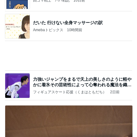
沢山もらった服を片付けた押入れ
Amebaトピックス
2日前
2026/07/27(K) 4本
何でかな？何でだろ？
11日前