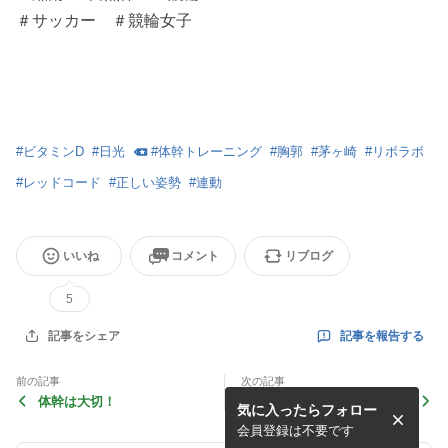
＃サッカー ＃競輪女子
#
ビタミンD
#
日光
#
体幹トレーニング
#
胸郭
#
茅ヶ崎
#
リボラボ
#
レッドコード
#
正しい姿勢
#
連動
いいね
コメント
リブログ
5
記事を報告する
記事をシェア
前の記事
次の記事
体幹は大切！
頭痛には整体が効果的！②
気に入ったらフォロー
会員登録は不要です