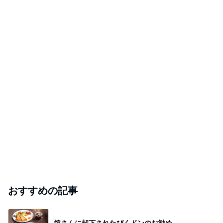
都内賃貸11年目。4人家族１LDKでどこまでいけるか挑戦
2026年8月7日
中
ユミコアって効果いつ出る？6年続けた私のガチ
レビュー
元CA桜子の徒然日記
2026年8月7日
本日終了
東京葛飾立石 キックボクシングジム テツジム
2026年8月7日
このハッシュタグの記事を見る
芸能人・有名人ブログ TOPへ
辻希美の長女 ｢プロ顔負け｣のお菓子公開
Amebaトピックス
1日前