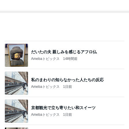
デーモン閣下
片岡愛之助
林下清志(ビッ
沢田聖子
金沢克彦
グダディ)
新登場ランキング
すべて見る
1
2
3
4
5
BEYOOOOO
島倉りか
ゆうこりん
石 安伊
蒼井心音
NDS