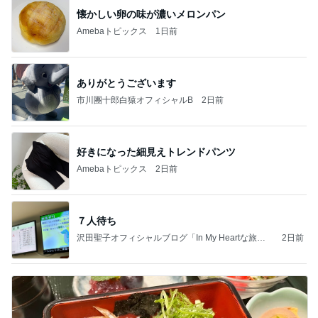
懐かしい卵の味が濃いメロンパン
Amebaトピックス
1日前
ありがとうございます
市川團十郎白猿オフィシャルB
2日前
好きになった細見えトレンドパンツ
Amebaトピックス
2日前
７人待ち
沢田聖子オフィシャルブログ「In My Heartな旅日
2日前
記」by Ameba