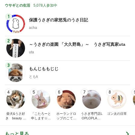
ウサギとの生活
5,078人参加中
1
保護うさぎの家悠兎のうさ日記
acha
2
～うさぎの楽園 「大久野島」～ うさぎ写真家uta
uta
3
もんじももじじ
ともk
4
5
6
7
8
柴犬&うさ好
「こたろーと
ホーランドロ
うさぎ専門店L
ゴン太の日常
き beauty pr
申します☆」
ップのこてつ
OPLOPLAND
oducer
～愛うさぎ・
君（くぅちゃ
のブログ
大好きSnow M
んもいる
an・羊毛うさ
よ〜）
もっと見る