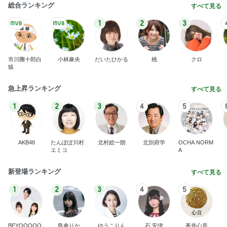
総合ランキング
すべて見る
1
2
3
市川團十郎白
小林麻央
だいたひかる
桃
クロ
猿
急上昇ランキング
すべて見る
1
2
3
4
5
AKB48
たんぽぽ川村
北村総一朗
北別府学
OCHA NORM
エミコ
A
新登場ランキング
すべて見る
1
2
3
4
5
BEYOOOOO
島倉りか
ゆうこりん
石 安伊
蒼井心音