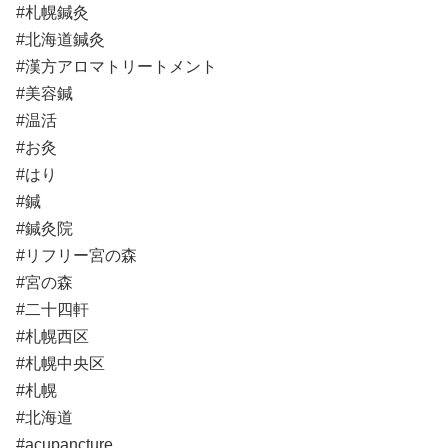
#札幌鍼灸
#北海道鍼灸
#漢方アロマトリートメント
#美容鍼
#温活
#お灸
#はり
#鍼
#鍼灸院
#リフリー宮の森
#宮の森
#二十四軒
#札幌西区
#札幌中央区
#札幌
#北海道
#acupancture