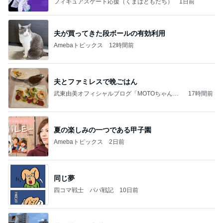
フィギュアスケート応援（くまはともだち）
1日前
夫が買ってきた段ボールの有効利用
Amebaトピックス
12時間前
夫とファミレスで晩ごはん
武東由美オフィシャルブログ「MOTOちゃんと
17時間前
のはっぴぃな毎日」Powered by Ameba
夏の楽しみの一つである甲子園
Amebaトピックス
2日前
同じ夢
四コマ戦士 パパ戦記
10日前