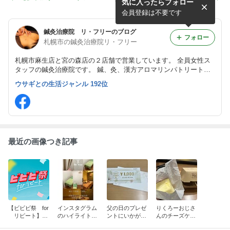
気に入ったらフォロー
ト】実施中です
機能
会員登録は不要です
鍼灸治療院 リ・フリーのブログ
フォロー
札幌市の鍼灸治療院リ・フリー
札幌市麻生店と宮の森店の２店舗で営業しています。 全員女性ス
タッフの鍼灸治療院です。 鍼、灸、漢方アロマリンパトリートメ
ント、美容鍼、かっさ、筋膜リリース、吸い玉、加圧トレーニング
ウサギとの生活ジャンル 192位
など多種なメニューがございます。
最近の画像つき記事
【ビビビ祭 for
インスタグラム
父の日のプレゼ
りくろーおじさ
リピート】実
のハイライト機
ントにいかがで
んのチーズケー
施中です
能
すか？
キ