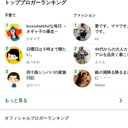
トップブロガーランキング
子育て
ファッション
1
1
kosodatefulな毎日 ～
妻です。ママです
オギャ子の暴走～
です。
オギャ子
eri.
2
2
日曜日は９時まで寝た
40代からの大人
い。
アルを品良く着こ
ファッションブロ
あべかわ
えりん
3
3
四十路シンパパの家族
銀の滴降る降るま
日記
に・・・
はやパパ
illallan
もっと見る
オフィシャルブロガーランキング