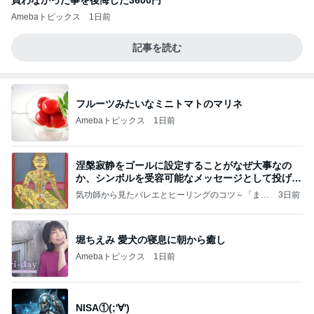
Amebaトピックス
1日前
記事を読む
フルーツみたいなミニトマトのマリネ
Amebaトピックス
1日前
涅槃寂静をゴールに設定することがなぜ大事なの
か、シンボルを受容可能なメッセージとして投げる
ことが
気功師から見たバレエとヒーリングのコツ～「まと
3日前
いのば」ブログ
堀ちえみ 愛犬の寝息に朝から癒し
Amebaトピックス
1日前
NISA①(;'∀')