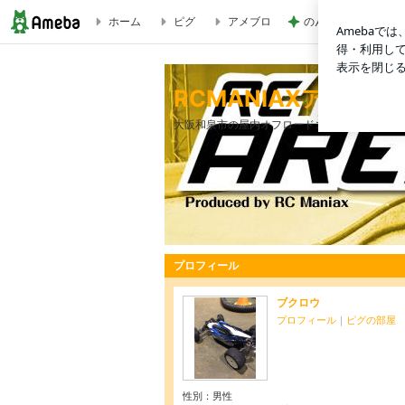
ホーム
ピグ
アメブロ
のんびりとした午後
4WDナイトRD1 | RCMANIAXアリーナのブログ
RCMANIAXアリー
大阪和泉市の屋内オフロードコースのブログで
プロフィール
ブクロウ
プロフィール
｜
ピグの部屋
性別：
男性