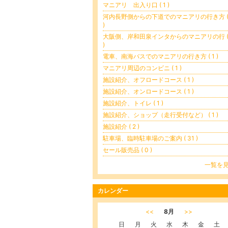
マニアリ 出入り口 ( 1 )
河内長野側からの下道でのマニアリの行き方 ( 
)
大阪側、岸和田泉インタからのマニアリの行 ( 
)
電車、南海バスでのマニアリの行き方 ( 1 )
マニアリ周辺のコンビニ ( 1 )
施設紹介、オフロードコース ( 1 )
施設紹介、オンロードコース ( 1 )
施設紹介、トイレ ( 1 )
施設紹介、ショップ（走行受付など） ( 1 )
施設紹介 ( 2 )
駐車場、臨時駐車場のご案内 ( 31 )
セール販売品 ( 0 )
一覧を
カレンダー
<<
8月
>>
日
月
火
水
木
金
土