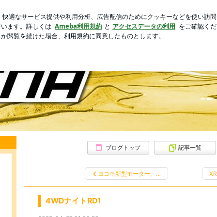
の何気ない様子
芸能人ブログ
人気ブログ
新規登録
ナのブログ
す。
ブログトップ
記事一覧
ヨコモ新型モーター、…
X
4WDナイトRD1