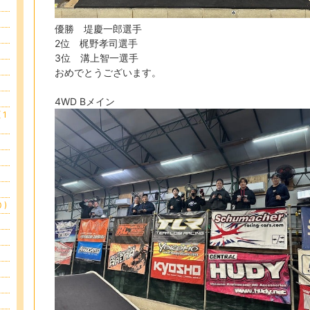
優勝 堤慶一郎選手
2位 梶野孝司選手
3位 溝上智一選手
おめでとうございます。
4WD Bメイン
1
 )