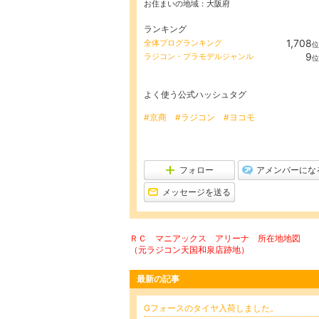
お住まいの地域：
大阪府
ランキング
1,708
全体ブログランキング
位
9
ラジコン・プラモデルジャンル
位
よく使う公式ハッシュタグ
#京商
#ラジコン
#ヨコモ
フォロー
アメンバーにな
メッセージを送る
ＲＣ マニアックス アリーナ 所在地地図
（元ラジコン天国和泉店跡地）
最新の記事
Gフォースのタイヤ入荷しました。