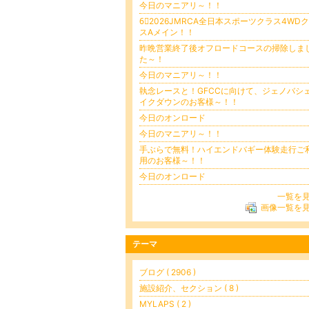
今日のマニアリ～！！
6⃣2026JMRCA全日本スポーツクラス4WD
スAメイン！！
昨晩営業終了後オフロードコースの掃除しま
た～！
今日のマニアリ～！！
執念レースと！GFCCに向けて、ジェノバシ
イクダウンのお客様～！！
今日のオンロード
今日のマニアリ～！！
手ぶらで無料！ハイエンドバギー体験走行ご
用のお客様～！！
今日のオンロード
一覧を
画像一覧を
テーマ
ブログ ( 2906 )
施設紹介、セクション ( 8 )
MYLAPS ( 2 )