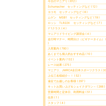
今日のマニアリ ( 612 )
Schumacher セッティングなど ( 12 )
ヨコモ セッティングなど ( 8 )
ムゲン MSB1 セッティングなど ( 19 )
ロッシ TLR22X セッティングなど ( 7 )
Ｆ1クラス ( 4 )
マニアリドライビング講習会 ( 4 )
走行時マナー、時間分け（ビギナータイム） ( 
)
入荷案内 ( 780 )
あくまでも個人的おすすめ品 ( 10 )
イベント案内 ( 132 )
レース結果 ( 275 )
マニアリ、JMRCA全日本スポーツクラス ( 30
上位三名様紹介～！ ( 52 )
遠征でお越しのお客様 ( 297 )
キットお買い上げ＆シェイクダウン～ ( 266 )
営業時間と定休日、利用料金 ( 51 )
住所 ( 1 )
スタッフ ( 4 )