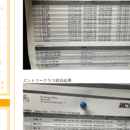
クラ
し
ェ
利
エントリークラス総合結果
見る
見る