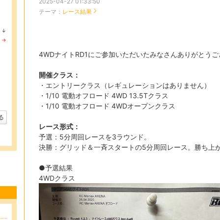
2025-04-27 01:33:50
テーマ：
レース結果
↓
ラ
→
ン
ラ
キ
ン
4WDナイトRD1にご参加いただいたみなさんありがとう
ン
キ
グ
ン
下
グ
開催クラス：
降
維
・エントリークラス（レギュレーションはありません）
持
・1/10 電動オフロード 4WD 13.5Tクラス
・1/10 電動オフロード 4WDオープンクラス
る
レース形式：
予選：5分周回レースを3ラウンド。
決勝：グリッド＆一斉スタートの5分周回レース。勝ち上
●予選結果
4WDクラス