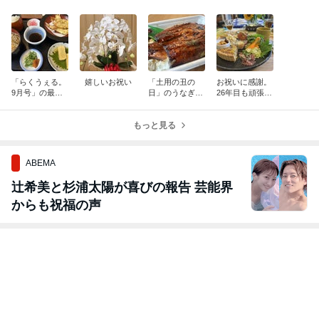
「らくうぇる。
嬉しいお祝い
「土用の丑の
お祝いに感謝。
9月号」の最後
日」のうなぎは
26年目も頑張り
の打ち合わせへ
うな八さんで
ます!!
す!!
もっと見る
ABEMA
辻希美と杉浦太陽が喜びの報告 芸能界
からも祝福の声