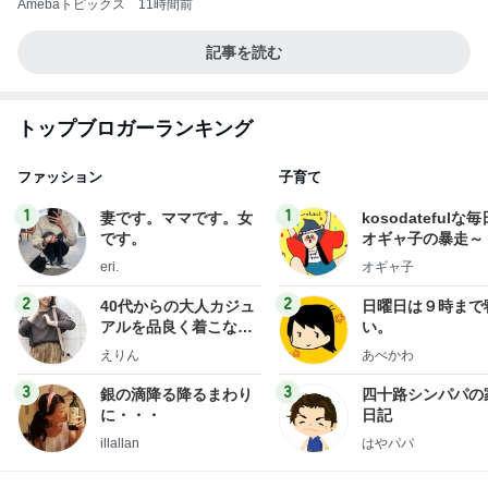
Amebaトピックス
11時間前
記事を読む
トップブロガーランキング
ファッション
子育て
1
1
妻です。ママです。女
kosodatefulな毎
です。
オギャ子の暴走～
eri.
オギャ子
2
2
40代からの大人カジュ
日曜日は９時まで
アルを品良く着こなす
い。
ファッションブログ
えりん
あべかわ
3
3
銀の滴降る降るまわり
四十路シンパパの
に・・・
日記
illallan
はやパパ