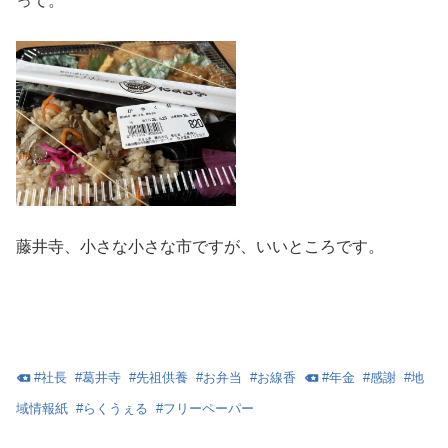
って。
藤井寺、小さな小さな市ですが、いいところです。
#
社長
#
葛井寺
#
先祖供養
#
お弁当
#
お線香
#
年金
#
感謝
#
地
域情報紙
#
らくうぇる
#
フリーペーパー