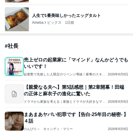
人生で1番美味しかったエッグタルト
Amebaトピックス
1日前
#
社長
売上ゼロの起業家に「マインド」なんかどうでも
いいです！
起業塾で失敗した人限定のリベンジ導線！家事のスキマ1
2026年8月8日
時間をビジネスに変える！香港在住・SNS爆速収益化コ
ンサルタント/神田さやか
【親愛なる夫へ】第5話感想｜第2章開幕！田端
の正体と麻衣子の進化に驚いた
ドラマから家族を考える｜家族とドラマが大好きなママ
2026年8月8日
のブログ
まあまあヤバい犯罪です【告白-25年目の秘密- 】
４話
のんびり～ キャンディ・マリー
2026年8月8日