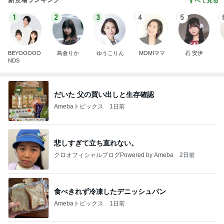
すべて見る
1
2
3
4
5
BEYOOOOO
島倉りか
ゆうこりん
MOMIママ
石 安伊
NDS
だいた 父の買い出しと生存確認
Amebaトピックス
1日前
悲しすぎて立ち直れない。
クロオフィシャルブログPowered by Ameba
2日前
食べきれず冷凍したデニッシュパン
Amebaトピックス
1日前