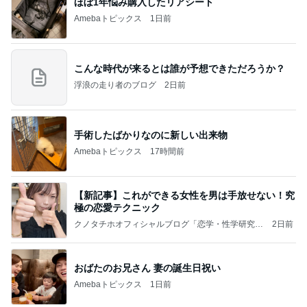
ほぼ1年悩み購入したリアシート
Amebaトピックス
1日前
こんな時代が来るとは誰が予想できただろうか？
浮浪の走り者のブログ
2日前
手術したばかりなのに新しい出来物
Amebaトピックス
17時間前
【新記事】これができる女性を男は手放せない！究
極の恋愛テクニック
クノタチホオフィシャルブログ「恋学・性学研究
2日前
室」Powered by Ameba
おばたのお兄さん 妻の誕生日祝い
Amebaトピックス
1日前