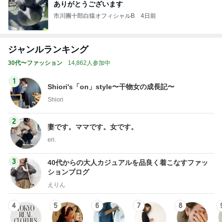
ありがとうございます
市川團十郎白猿オフィシャルB
4日前
ジャンルランキング
30代〜ファッション
14,862人参加中
1
Shiori's「on」style〜干物女の成長記〜
Shiori
2
妻です。ママです。女です。
eri.
3
40代からの大人カジュアルを品良く着こなすファッ
ションブログ
えりん
4
5
6
7
8