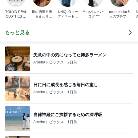
TOKYO REAL
銀の滴降る降
UNIQLOコー
*** あやのハピ
coco-eririko大
CLOTHES 大
るまわり
ディネート日
ログ ***
人のプチプラ
人世代のリア
に・・・
記
mixコーデ
ハ
ルクローズ
♪
もっと見る
失意の中の気になってた博多ラーメン
Amebaトピックス
2日前
日に日に成長を感じる毎日の癒し
Amebaトピックス
1日前
自律神経にご挨拶するための深呼吸
Amebaトピックス
1日前