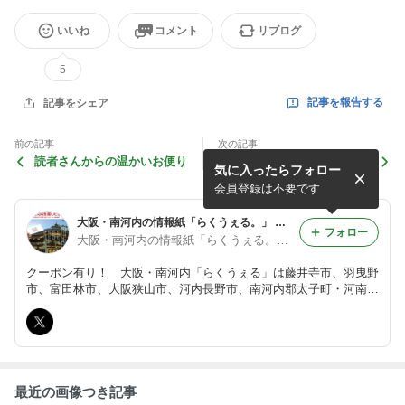
いいね
コメント
リブログ
5
記事を報告する
記事をシェア
前の記事
次の記事
読者さんからの温かいお便り
「らくうぇる。7月号」のお
気に入ったらフォロー
届け・設置、あれこれ
会員登録は不要です
大阪・南河内の情報紙「らくうぇる。」 の編集部ブログ
フォロー
大阪・南河内の情報紙「らくうぇる。」編集部
クーポン有り！ 大阪・南河内「らくうぇる」は藤井寺市、羽曳野
市、富田林市、大阪狭山市、河内長野市、南河内郡太子町・河南
町）を中心に毎月8万5000部発行。グルメ、美容、健康、生活情
報、遊び場スポット、イベント情報等、南大阪の旬な情報とお得な
クーポン満載！
最近の画像つき記事