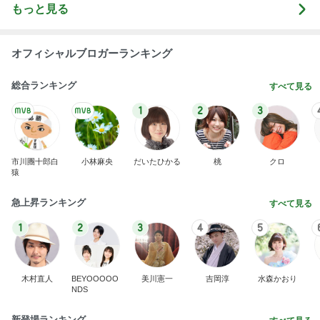
もっと見る
オフィシャルブロガーランキング
総合ランキング
すべて見る
1
2
3
市川團十郎白
小林麻央
だいたひかる
桃
クロ
猿
急上昇ランキング
すべて見る
1
2
3
4
5
木村直人
BEYOOOOO
美川憲一
吉岡淳
水森かおり
NDS
新登場ランキング