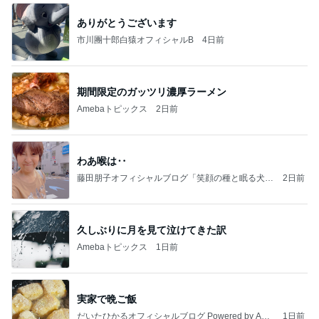
ありがとうございます
市川團十郎白猿オフィシャルB
4日前
期間限定のガッツリ濃厚ラーメン
Amebaトピックス
2日前
わあ喉は‥
藤田朋子オフィシャルブログ「笑顔の種と眠る犬」
2日前
Powered by Ameba
久しぶりに月を見て泣けてきた訳
Amebaトピックス
1日前
実家で晩ご飯
だいたひかるオフィシャルブログ Powered by Ame
1日前