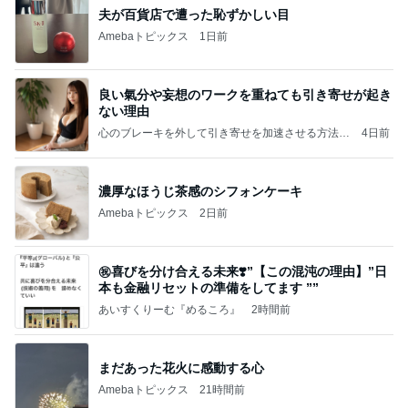
夫が百貨店で遭った恥ずかしい目
Amebaトピックス
1日前
良い氣分や妄想のワークを重ねても引き寄せが起き
ない理由
心のブレーキを外して引き寄せを加速させる方法：
4日前
引き寄せ研究所
濃厚なほうじ茶感のシフォンケーキ
Amebaトピックス
2日前
㊗️喜びを分け合える未来❣️”【この混沌の理由】”⽇
本も⾦融リセットの準備をしてます ””
あいすくりーむ『めるころ』
2時間前
まだあった花火に感動する心
Amebaトピックス
21時間前