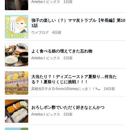
Amebaトピックス
1日前
強子の楽しい（？）ママ友トラブル【年長編】第10
1話
ウメブログ
4日前
よく食べる娘の増えてきた忘れ物
Amebaトピックス
2日前
大当たり？！ディズニーストア夏祭り…何当た
る？！夏祭りくじに挑戦！！！
高校生Dヲタ Ꭰ-ᎮꭵꭹꭴのDisneyにっき！！✎ܚ
14日前
おろしポン酢でいただく好きなとんかつ
Amebaトピックス
2日前