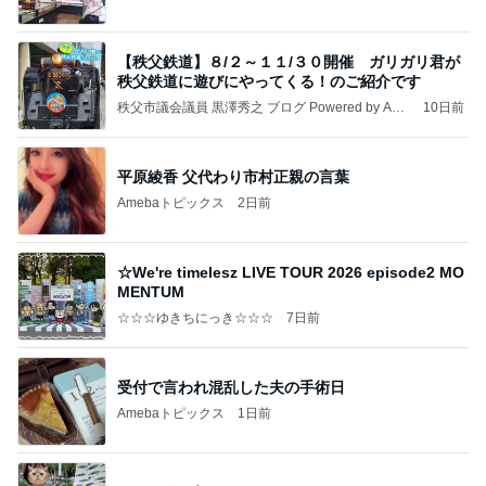
【秩父鉄道】８/２～１１/３０開催 ガリガリ君が
秩父鉄道に遊びにやってくる！のご紹介です
秩父市議会議員 黒澤秀之 ブログ Powered by Ame
10日前
ba
平原綾香 父代わり市村正親の言葉
Amebaトピックス
2日前
☆We're timelesz LIVE TOUR 2026 episode2 MO
MENTUM
☆☆☆ゆきちにっき☆☆☆
7日前
受付で言われ混乱した夫の手術日
Amebaトピックス
1日前