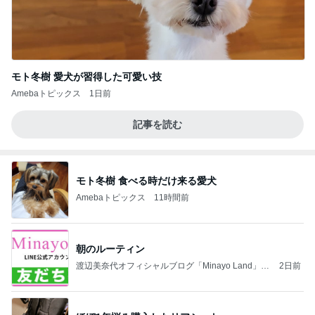
モト冬樹 愛犬が習得した可愛い技
Amebaトピックス
1日前
記事を読む
モト冬樹 食べる時だけ来る愛犬
Amebaトピックス
11時間前
朝のルーティン
渡辺美奈代オフィシャルブログ「Minayo Land」P
2日前
owered by Ameba