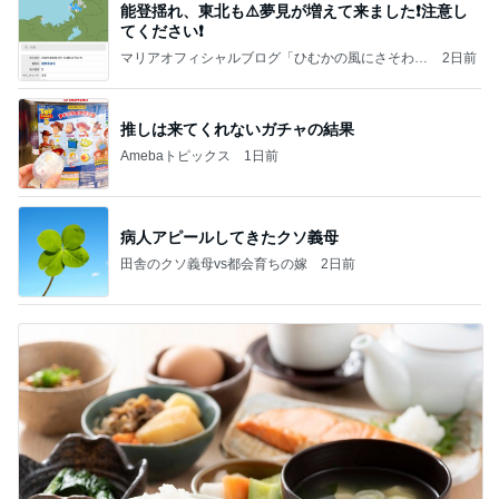
能登揺れ、東北も⚠️夢見が増えて来ました❗️注意し
てください❗️
マリアオフィシャルブログ「ひむかの風にさそわれ
2日前
て」Powered by Ameba
推しは来てくれないガチャの結果
Amebaトピックス
1日前
病人アピールしてきたクソ義母
田舎のクソ義母vs都会育ちの嫁
2日前