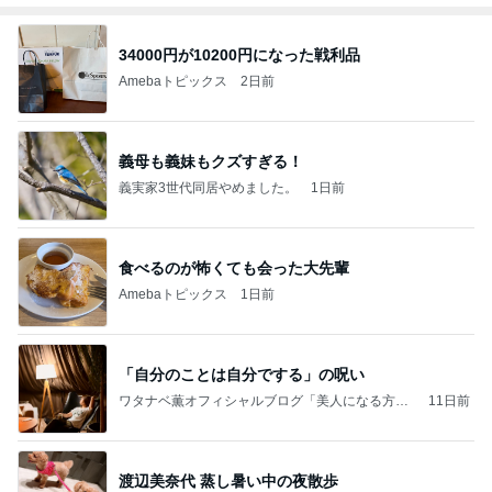
34000円が10200円になった戦利品
Amebaトピックス
2日前
義母も義妹もクズすぎる！
義実家3世代同居やめました。
1日前
食べるのが怖くても会った大先輩
Amebaトピックス
1日前
「自分のことは自分でする」の呪い
ワタナベ薫オフィシャルブログ「美人になる方
11日前
法」Powered by Ameba
渡辺美奈代 蒸し暑い中の夜散歩