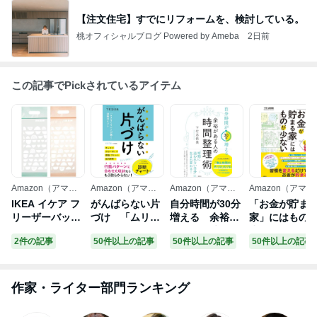
【注文住宅】すでにリフォームを、検討している。
桃オフィシャルブログ Powered by Ameba
2日前
この記事でPickされているアイテム
Amazon（アマゾ
Amazon（アマゾ
Amazon（アマゾ
Amazon（アマゾ
ン）
ン）
ン）
ン）
IKEA イケア フ
がんばらない片
自分時間が30分
「お金が貯ま
リーザーバッグ
づけ 「ムリな
増える 余裕が
家」にはもの
ライトオレンジ
くキレイが続
ある人の時間整
少ない
2件の記事
50件以上の記事
50件以上の記事
50件以上の記事
ピンク ブルー
く」収納のヒン
理術
青 20 ピース n5
ト (王様文庫)
0485009 BEKO
STA ベコスタ
作家・ライター部門ランキング