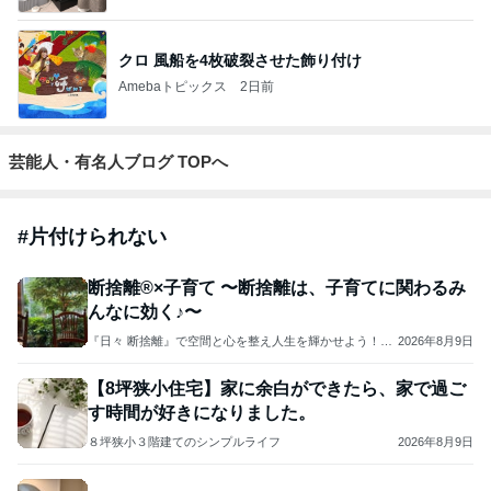
クロ 風船を4枚破裂させた飾り付け
Amebaトピックス
2日前
芸能人・有名人ブログ TOPへ
#
片付けられない
断捨離®×子育て 〜断捨離は、子育てに関わるみ
んなに効く♪〜
『日々 断捨離』で空間と心を整え人生を輝かせよう！断
2026年8月9日
捨離®トレーナー中村レイコ
【8坪狭小住宅】家に余白ができたら、家で過ご
す時間が好きになりました。
８坪狭小３階建てのシンプルライフ
2026年8月9日