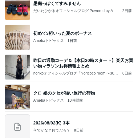
愚痴っぽくてすみません
だいたひかるオフィシャルブログ Powered by Ame
2日前
ba
初めて3桁いった夏のボーナス
Amebaトピックス
1日前
昨日の通勤コーデ＆【本日20時スタート】楽天お買
い物マラソンお得情報まとめ
norikoオフィシャルブログ「Noricoco room 〜365
6日前
日コーディネート日記〜」Powered by Ameba
クロ 娘のクセが強い旅行の荷物
Amebaトピックス
10時間前
2026/08/02(K) 3本
何でかな？何でだろ？
8日前