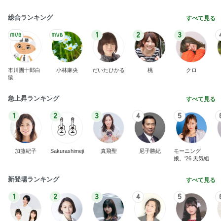
総合ランキング
すべて見る
1
2
3
市川團十郎白
小林麻央
だいたひかる
桃
クロ
猿
急上昇ランキング
すべて見る
1
2
3
4
5
加藤紀子
Sakurashimeji
真飛聖
尼子勝紀
モーニング
娘。'26 天気組
新登場ランキング
すべて見る
1
2
3
4
5