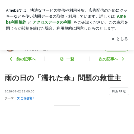
IKEA ジッパーバッグは傘袋になります。 | 下村志保美オフィ
シャルブログ「下村志保美の時間とお金術」Powered by Ame
アプリをダウンロードして
ブログの更新通知
を受け取りまし
開く
ba
ょう。
下村志保美オフィシャルブログ「下村志保美
フォロー
の時間とお金術」
前の記事へ
一覧
次の記事へ
雨の日の「濡れた傘」問題の救世主
2026-07-02 22:00:00
テーマ：
(2)これ便利！