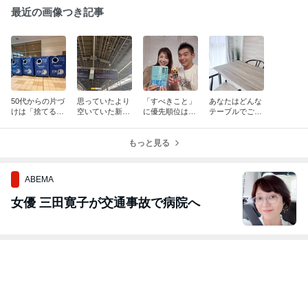
最近の画像つき記事
50代からの片づ
思っていたより
「すべきこと」
あなたはどんな
けは「捨てる罪
空いていた新幹
に優先順位は不
テーブルでご飯
悪感」を卒業し
線移動
要
を食べたいです
ていい
か？
もっと見る
ABEMA
女優 三田寛子が交通事故で病院へ