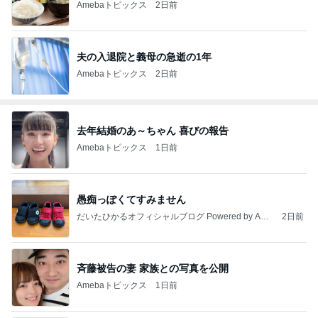
Amebaトピックス
2日前
夫の入退院と義母の急逝の1年
Amebaトピックス
2日前
去年結婚のあ～ちゃん 喜びの報告
Amebaトピックス
1日前
愚痴っぽくてすみません
だいたひかるオフィシャルブログ Powered by Ame
2日前
ba
斉藤被告の妻 家族との写真を公開
Amebaトピックス
1日前