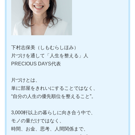
下村志保美（しもむらしほみ）
片づけを通して「人生を整える」人
PRECIOUS DAYS代表
片づけとは、
単に部屋をきれいにすることではなく、
“自分の人生の優先順位を整えること”。
3,000軒以上の暮らしに向き合う中で、
モノの量だけではなく、
時間、お金、思考、人間関係まで、