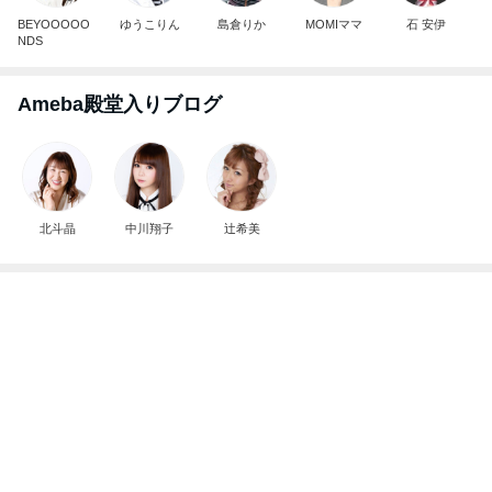
BEYOOOOO
ゆうこりん
島倉りか
MOMIママ
石 安伊
NDS
Ameba殿堂入りブログ
北斗晶
中川翔子
辻希美
酸素吸入を始めた突然の急変
Amebaトピックス
2日前
A宮一家はなぜご静養しないのかなどとくだらない
記事
ブルーサファイア
2日前