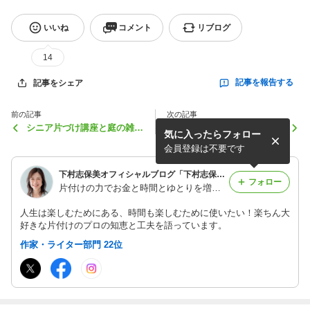
いいね
コメント
リブログ
14
記事を報告する
記事をシェア
前の記事
次の記事
シニア片づけ講座と庭の雑草
夏用にクローゼットをアップ
気に入ったらフォロー
取り
デートしました
会員登録は不要です
下村志保美オフィシャルブログ「下村志保美の時間とお金術」Powered by Ameba
フォロー
片付けの力でお金と時間とゆとりを増やすプロ 下村志保美
人生は楽しむためにある、時間も楽しむために使いたい！楽ちん大
好きな片付けのプロの知恵と工夫を語っています。
作家・ライター部門 22位