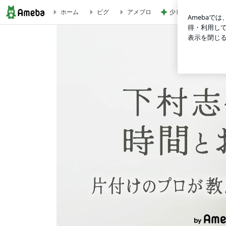
少し混んでいる整形
ホーム
ピグ
アメブロ
【服がない！！】二拠点生活の難しさ | 下村志保美オフィシャルブ