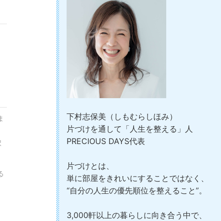
下村志保美（しもむらしほみ）
ま
片づけを通して「人生を整える」人
PRECIOUS DAYS代表
択
片づけとは、
る
単に部屋をきれいにすることではなく、
“自分の人生の優先順位を整えること”。
3,000軒以上の暮らしに向き合う中で、