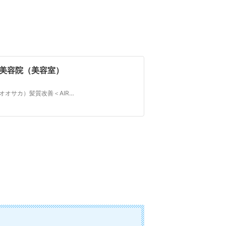
美容院（美容室）
心斎橋駅徒歩3分にある美容院（美容室）AIR大阪（エアーオオサカ）髪質改善＜AIRプラチナトリートメント＞が大好評！ハイクオリティの技術を追求したからこそできるカット、カラーなどで変身させます！