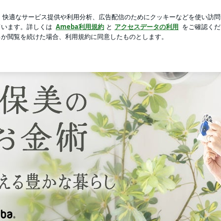
外科での7人待ち
芸能人ブログ
人気ブログ
新規登録
ログ「下村志保美の時間とお金術」Powered by Ameba