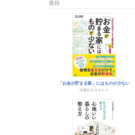
書籍
「お金が貯まる家」にはものが少ない
扶桑社ＢＯＯＫＳ