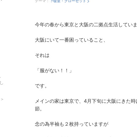
テーマ：
┝寝室・クローゼット
今年の春から東京と大阪の二拠点生活してい
大阪にいて一番困っていること、
それは
「服がない！！」
以
し
です。
 ＞
メインの家は東京で、4月下旬に大阪にきた時
節。
念の為半袖も２枚持っていますが