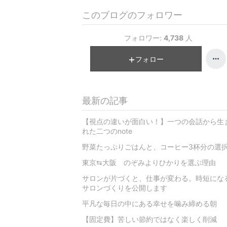
このブログのフォロワー
フォロワー:
4,738
人
フォロー
最新の記事
【視点の違いが面白い！】一つの会話から生
れた二つのnote
野菜たっぷりごはんと、コーヒー3杯分の選
東京⇆大阪 のぞみよりひかりを選ぶ理由
サロンが片づくと、仕事が変わる。時短にな
サロンづくりを公開します
平凡な毎日の中にある幸せを噛み締める朝
【固定費】苦しい節約ではなく楽しく削減