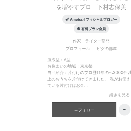
を増やすプロ 下村志保美
Amebaオフィシャルブロガー
有料プラン会員
作家・ライター
部門
プロフィール
ピグの部屋
血液型：
A型
お住まいの地域：
東京都
自己紹介：
片付けのプロ歴11年のべ3000件
上のおうちを片付けてきました。 私がお伝え
ている片付けはお金...
続きを見る
フォロー