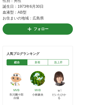
性別：
男性
誕生日：
1973年6月30日
血液型：
AB型
お住まいの地域：
広島県
フォロー
人気ブログランキング
総合
新着
急上昇
MVB
MVB
1
市川團十郎
小林麻央
だいたひか
白猿
る