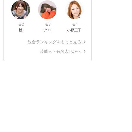
2
3
4
桃
クロ
小原正子
総合ランキングをもっと見る
芸能人・有名人TOPへ