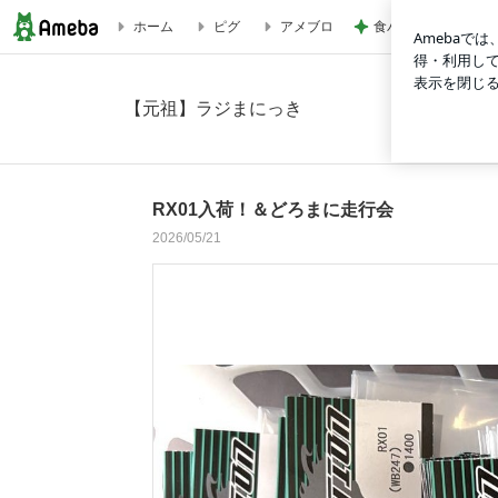
食パンにはさんだ非
ホーム
ピグ
アメブロ
RX01入荷！＆どろまに走行会の画像 4枚中3枚目
【元祖】ラジまにっき
RX01入荷！＆どろまに走行会
2026/05/21