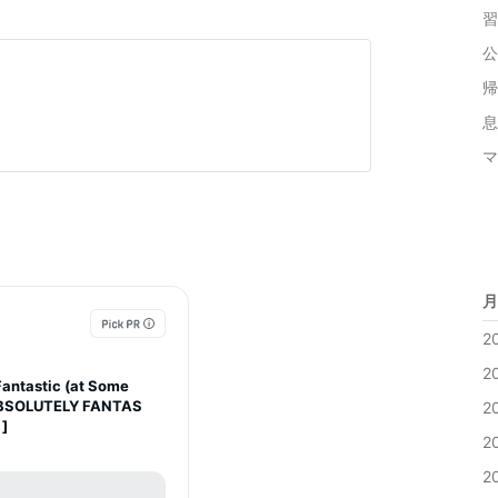
習
公
帰
息
マ
月
2
2
Fantastic (at Some
ABSOLUTELY FANTAS
2
 ]
2
2