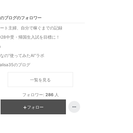
のブログのフォロワー
ート主婦、自分で稼ぐまでの記録
028中受・帰国生入試を目標に！
n
なの“使ってみたAI”ラボ
isalisa35のブログ
一覧を見る
フォロワー:
286
人
フォロー