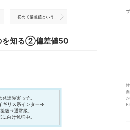
プ
初めて偏差値というものを知る①さすがにやばい
のを知る②偏差値50
性
自
は発達障害っ子。
か
イギリス系インター→
R
支援級→通常級。
試に向け勉強中。