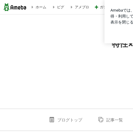
ガチャガチャで出た
ホーム
ピグ
アメブロ
発達障害 受験 | 特性×帰国子女×中学受験｜レア子育てママ Ra
特性×
ブログトップ
記事一覧