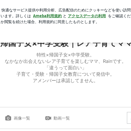
謎のチャーム
芸能人ブログ
人気ブログ
新規登録
ロ
in
帰国子女×中学受験｜レア子育てママ 
特性×帰国子女×中学受験。
なかなか出会えないレア子育てを楽しむママ、Rainです。
「違うって面白い」
子育て・受験・帰国子女教育について発信中。
アメンバーは承認してません。
画像一覧
動画一覧