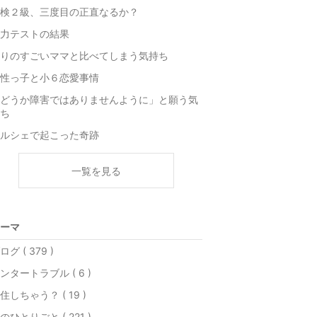
検２級、三度目の正直なるか？
力テストの結果
りのすごいママと比べてしまう気持ち
性っ子と小６恋愛事情
どうか障害ではありませんように」と願う気
ち
ルシェで起こった奇跡
一覧を見る
ーマ
ログ ( 379 )
ンタートラブル ( 6 )
住しちゃう？ ( 19 )
のひとりごと ( 221 )