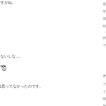
ですがね。
英
学
周
特
「
持
マ
ないしな…。
リ
テ
ブ
は思ってなかったのです。
イ
移
母