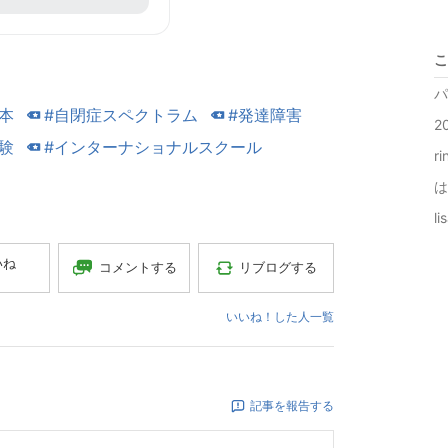
こ
パ
本
#自閉症スペクトラム
#発達障害
2
験
#インターナショナルスクール
ri
は
l
いね
コメントする
リブログする
いいね！した人一覧
記事を報告する