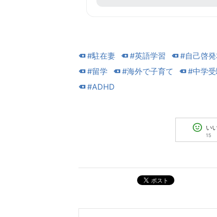
#駐在妻
#英語学習
#自己啓発
#留学
#海外で子育て
#中学受
#ADHD
い
15
ポスト