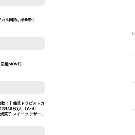
ジカル国語小学5年生
カ
図鑑MOVE)
枚数！】銘菓トラピストガ
4袋(48枚)入 〔A-4〕
子 焼菓子 スイーツ デザート
手づくり お取り寄せ 人気