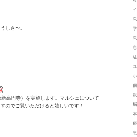
イ
息
まうしさ〜。
学
息
息
駐
ユ
小
個
親
@新高円寺）を実施します。マルシェについて
脳
ますのでご覧いただけると嬉しいです！
本
療
息