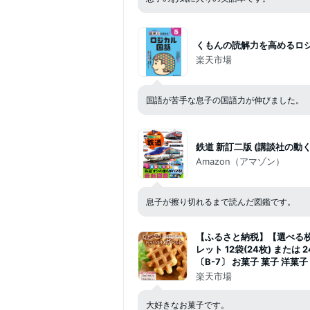
くもんの読解力を高めるロ
楽天市場
国語が苦手な息子の国語力が伸びました。
鉄道 新訂二版 (講談社の動く
Amazon（アマゾン）
息子が擦り切れるまで読んだ図鑑です。
【ふるさと納税】【選べる
レット 12袋(24枚) または 2
〔B-7〕 お菓子 菓子 洋菓
おやつ ティータイム 銘菓 
楽天市場
ランキング 5000円 那須町
大好きなお菓子です。