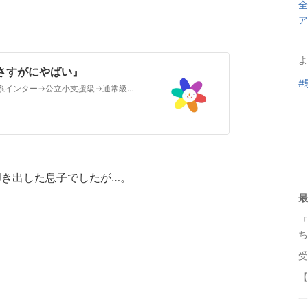
全
ア
よ
さすがにやばい』
#
小６息子は発達障害っ子。東南アジアのイギリス系インター→公立小支援級→通常級。帰国生入試に向け勉強中。限りなくビリだった初めての模試『初めての偏差値』小５息子…
叩き出した息子でしたが…。
最
「
ち
受
【
一