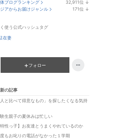
体ブログランキング
32,911
位
↓
ラ
ジアからお届けジャンル
171
位
↓
ン
ラ
キ
ン
く使う公式ハッシュタグ
ン
キ
グ
ン
駐在妻
下
グ
降
下
降
フォロー
新の記事
人と比べて得意なもの」を探したくなる気持
験生親子の夏休みは忙しい
特性っ子】お友達とうまくやれているのか
度もお叱りの電話がなかった１学期