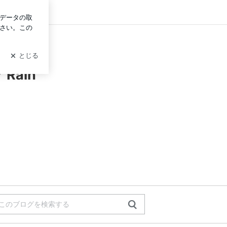
グイン
Rain