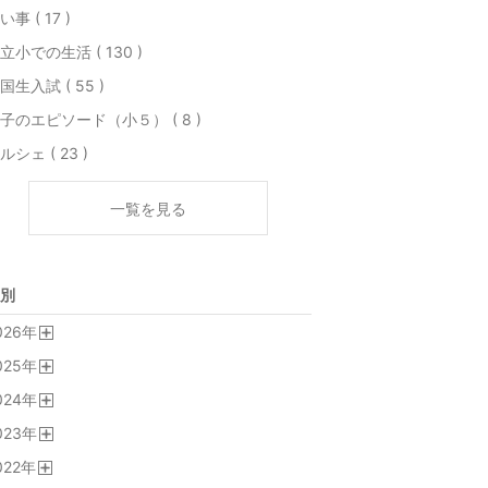
い事 ( 17 )
立小での生活 ( 130 )
国生入試 ( 55 )
子のエピソード（小５） ( 8 )
ルシェ ( 23 )
一覧を見る
別
026
年
開
025
年
く
開
024
年
く
開
023
年
く
開
022
年
く
開