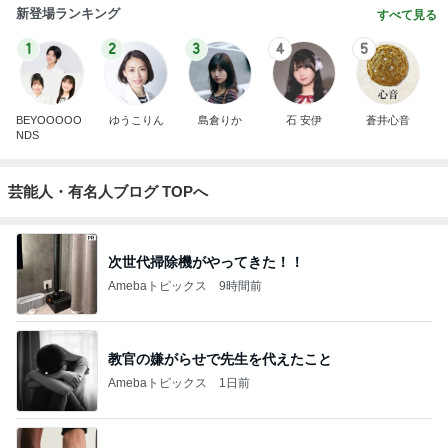
新登場ランキング
すべて見る
1
2
3
4
5
BEYOOOOO
ゆうこりん
島倉りか
石 安伊
蒼井心音
NDS
芸能人・有名人ブログ TOPへ
次世代掃除機がやってきた！！
Amebaトピックス
9時間前
教官の嫌がらせで先生を代えたこと
Amebaトピックス
1日前