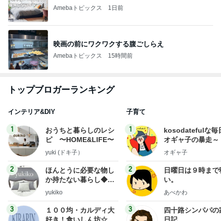
Amebaトピックス
1日前
映画の前にワクワクする腹ごしらえ
Amebaトピックス
15時間前
トップブロガーランキング
インテリア&DIY
子育て
1
1
おうちと暮らしのレシ
kosodatefulな毎
ピ 〜HOME&LIFE〜
オギャ子の暴走～
yuki (ドキ子）
オギャ子
2
2
ほんとうに必要な物し
日曜日は９時まで
か持たない暮らし◆Ke
い。
ep Life Simple◆〜イ
yukiko
あべかわ
ンテリアのきろく〜
3
3
１００均・カルディ大
四十路シンパパの
好き！食いしん坊☆き
日記