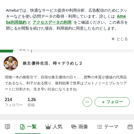
株主優待生活、時々テラめし２
アプリをダウンロードして
ブログの更新通知
を受け取りまし
開く
ょう。
ranking
FX・株予想・為替ジャンル
554
株主優待生活、時々テラめし２
現物一本の株取引で、目指せ株主優待の日々……貨幣の本質が価値の代用品
であるなら、利子がある限り、複利効果で世界はプルトノミーとプレカリア
ートに分割され、生き辛い社会になりますね
214
1.2k
フォロー
フォロワー
投稿
一覧
人気
画像
テーマ