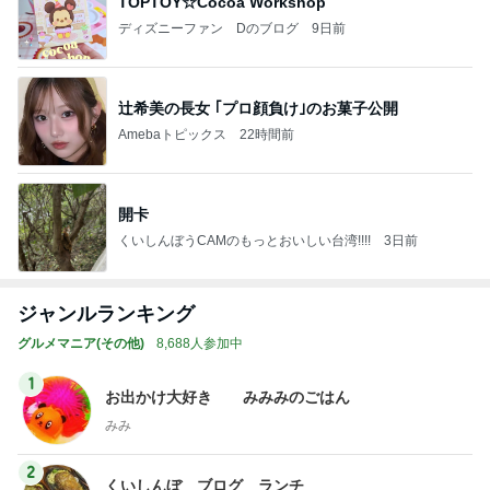
TOPTOY☆Cocoa Workshop
ディズニーファン Dのブログ
9日前
辻希美の長女 ｢プロ顔負け｣のお菓子公開
Amebaトピックス
22時間前
開卡
くいしんぼうCAMのもっとおいしい台湾!!!!
3日前
ジャンルランキング
グルメマニア(その他)
8,688人参加中
1
お出かけ大好き みみみのごはん
みみ
2
くいしんぼ ブログ ランチ