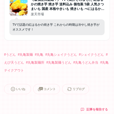
かの焼き芋 焼き芋 送料込み 個包装 5袋 人気さつ
まいも 国産 本格やきいも 焼きいも べにはるか
紅はるか ベニはるか まとめ買い スイーツ 冷やし
楽天市場
焼き芋 アイス 冷凍 お取り寄せ 手土産 最強配送
おいもや
TVで話題の紅はるかの焼き芋 これからの時期は冷やし焼き芋が
オススメです！
#
うどん
#
丸亀製麺
#
丸亀
#
丸亀シェイクうどん
#
シェイクうどん
#
えび天うどん
#
丸亀製麺所
#
丸亀製麺うどん
#
丸亀うどん弁当
#
丸亀
テイクアウト
いいね
コメント
リブログ
記事を報告する