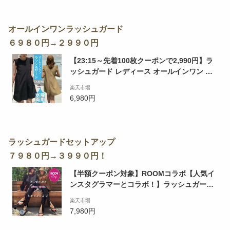
ンボス加工ワイドパンツ 】 ダークエンジェル
オールインワンラッシュガード
６９８０円→２９９０円
【23:15～先着100枚クーポンで2,990円】ラ
ッシュガード レディース オールインワン 水
陸両用 水着 ショーツ 可愛い お洒落 海 プー
楽天市場
ル フリル 韓国 ママ 着痩せ 体型カバー ポケ
6,980円
ット付き UVカット ノースリーブ セパレート
【 水陸両用オールインワンラッシュガード 】
ラッシュガードセットアップ
７９８０円→３９９０円！
【半額クーポン対象】ROOMコラボ【人気イ
ンスタグラマーとコラボ！】ラッシュガード
セットアイテム水着 フリル二の腕カバー メー
楽天市場
ル便 2023春夏新作 【rp】【ase207-452】
7,980円
【予約販売：4月20日/4月27日入荷予定順次
発送】【送料無料】ヤ込1