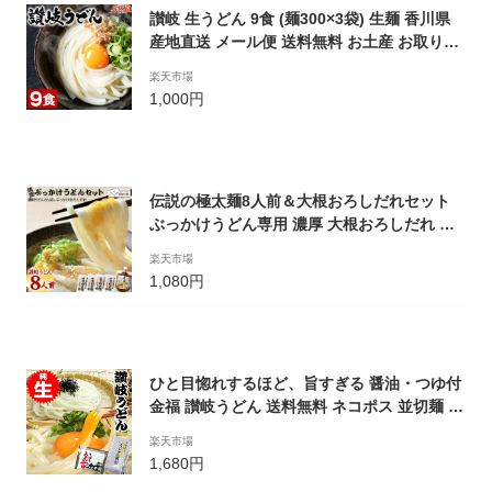
讃岐 生うどん 9食 (麺300×3袋) 生麺 香川県
産地直送 メール便 送料無料 お土産 お取り寄
せ 常温保存OK ギフト 非常食にも おすすめ
楽天市場
旨さには 訳あり 常温 1000円ポッキリ ポイン
1,000円
ト消化 グルメ
伝説の極太麺8人前＆大根おろしだれセット
ぶっかけうどん専用 濃厚 大根おろしだれ 讃
岐 うどん 醤油 つゆ ぶっかけ 大根 大根おろ
楽天市場
し 送料無料 訳あり
1,080円
ひと目惚れするほど、旨すぎる 醤油・つゆ付
金福 讃岐うどん 送料無料 ネコポス 並切麺 香
川県 グルメ お取り寄せ ポイント消化 産地直
楽天市場
送
1,680円