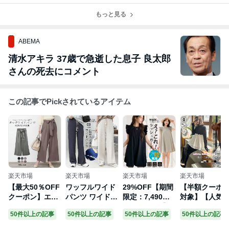
クリルチャー厶
5％増量作戦」
もっと見る
スタート！
ABEMA
清水アキラ 37歳で急逝した息子 良太郎
さんの死去にコメント
この記事でPickされているアイテム
楽天市場
楽天市場
楽天市場
楽天市場
【最大50％OFF
ワッフルワイド
29%OFF【期間
【半額クーポ
クーポン】エス
パンツ ワイドパ
限定：7,490円
対象】【人気
トリボンベルト
ンツ ボトムス
→5,299円！】
ンスタグラマ
50件以上の記事
50件以上の記事
50件以上の記事
50件以上の記事
ウエストリボン
パンツ レディー
ポケット付き ラ
とコラボ！】
前垂らし ワイド
ス きれいめスト
ッシュガード レ
ッシュガード 