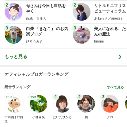
2
2
母さんは今日も世話を
リトルミニマリス
やく
ビューティコラム 
little minimalist'
藤緒 ミルカ
あねっさ／anessa
uty colum
3
3
白柴 『きなこ』 のお気
美人になれる、た
楽ブログ
んの魔法
ひろ☆みき
hiromi
もっと見る
オフィシャルブロガーランキング
総合ランキング
すべて見る
1
2
3
市川團十郎白
小林麻央
だいたひかる
桃
クロ
猿