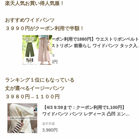
​楽天人気お買い得人気服！
おすすめワイドパンツ
３９９０円がクーポン利用で半額！
【クーポン利用で1880円】ウエストリボンベルト
ウエストリボン 前垂らし ワイドパンツ タック入
ロング丈 ガウチョ パンツ ボトムス ワイドパンツ
楽天市場
リボンベルト レディース
3,990円
ランキング１位にもなっている
丈が選べるイージーパンツ
３９８０円→１１００円
【4/3 9:59まで：クーポン利用で1,100円】
ワイドパンツ パンツ レディース 凸凹 エンボ
ス ジャガード ワンマイルウェア 部屋着 ゆっ
楽天市場
たり リラックス ワイド ウエストゴム カジュ
3,980円
アル 大きいサイズ 韓国 体型カバー【 凸凹エ