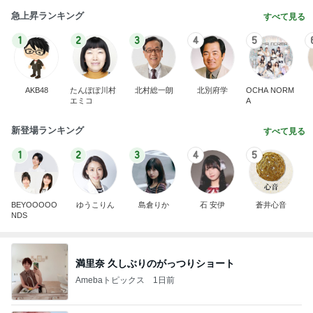
急上昇ランキング
すべて見る
1
2
3
4
5
AKB48
たんぽぽ川村
北村総一朗
北別府学
OCHA NORM
エミコ
A
新登場ランキング
すべて見る
1
2
3
4
5
BEYOOOOO
ゆうこりん
島倉りか
石 安伊
蒼井心音
NDS
満里奈 久しぶりのがっつりショート
Amebaトピックス
1日前