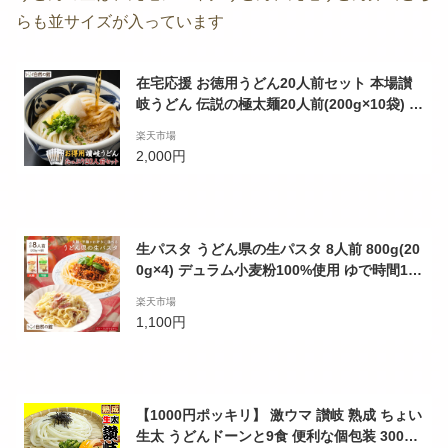
らも並サイズが入っています
在宅応援 お徳用うどん20人前セット 本場讃
岐うどん 伝説の極太麺20人前(200g×10袋) 自
然の館 簡易包装 送料無料 麺 訳あり
楽天市場
2,000円
生パスタ うどん県の生パスタ 8人前 800g(20
0g×4) デュラム小麦粉100%使用 ゆで時間120
秒 [ 麺 讃岐 パスタ スパゲッティ pasta うど
楽天市場
ん さぬき udon お土産 お試し お取り寄せ グ
1,100円
ルメ ポイント消化 送料無料 ] 訳あり
【1000円ポッキリ】 激ウマ 讃岐 熟成 ちょい
生太 うどんドーンと9食 便利な個包装 300g×