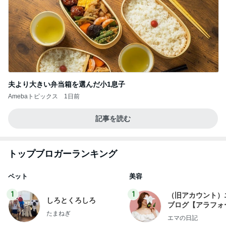
夫より大きい弁当箱を選んだ小1息子
Amebaトピックス
1日前
記事を読む
トップブロガーランキング
ペット
美容
1
1
（旧アカウント）
しろとくろしろ
ブログ【アラフォ
たまねぎ
社売却セカンドラ
エマの日記
フ】