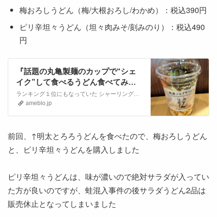
梅おろしうどん（梅/大根おろし/わかめ）：税込390円
ピリ辛坦々うどん（坦々肉みそ/刻みのり）：税込490
円
『話題の丸亀製麺のカップで“シェ
イク”して食べるうどん食べてみ
た！』
ランキング１位にもなっていた シャーリングシフォンブラウス ２７８０円→１５９９円＜2/20 9:59まで1枚1,399円！2枚購入＆クーポン利用で＞ ブラウ…
ameblo.jp
前回、↑明太とろろうどんを食べたので、
梅おろしうどん
と、
ピリ辛坦々うどんを購入しました
ピリ辛坦々うどんは、味が濃いので絶対サラダが入ってい
た方が良いのですが、
蛙混入事件の後サラダうどん2品は
販売休止となってしまいました