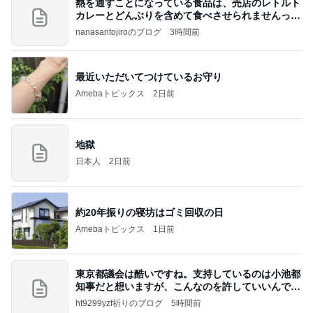
熱を通すことになっている食品は、売店のレトルト
カレーとどんぶりを含めて食べさせられませんっ
て、男
nanasantojiroのブログ
3時間前
最近いただいてつけているお守り
Amebaトピックス
2日前
地獄
日本人
2日前
約20年振りの寝坊はゴミ回収の日
Amebaトピックス
1日前
東京都議会は酷いですね。支持しているのは小池都
知事だと想いますが、こんなのを許していいんです
か？
ht9299yzf祈りのブログ
5時間前