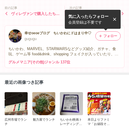
前の記事
次の記事
ヴィレヴァンで購入したちい
100えんハウスレモンでちい
気に入ったらフォロー
かわグッズ
かわとの出会い！
会員登録は不要です
幸せoeoeブログ ちいかわにドはまり中♡
フォロー
gugugu
ちいかわ、MARVEL、STARWARSなどグッズ紹介、ガチャ、食
玩、ゲーム等 food&drink、shopping フェイクが入っていたり、リ
アルタイムで無い場合もあります 素人投稿の為、間違った情報も
グルメマニア(その他)ジャンル 137位
あるかもしれませんので、必ずご自身でご確認をお願い致します
最近の画像つき記事
広州市場でラン
魁力屋でランチ
ちいかわ映画ト
本日よりファミ
チ
レーディングあ
マ「お値段その
の時の思い出ア
まま おかわり4