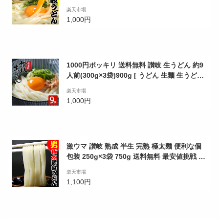
3袋 900g 送料無料 最安値挑戦 お取り寄せお
楽天市場
試し ぽっきり
1,000円
1000円ポッキリ 送料無料 讃岐 生うどん 約9
人前(300g×3袋)900g [ うどん 生麺 生うどん
麺 麺類 食品 グルメ ぽっきり 国産小麦 お取
楽天市場
り寄せ ポイント消化 ]
1,000円
激ウマ 讃岐 熟成 半生 完熟 極太麺 便利な個
包装 250g×3袋 750g 送料無料 最安値挑戦 お
取り寄せお試し
楽天市場
1,100円