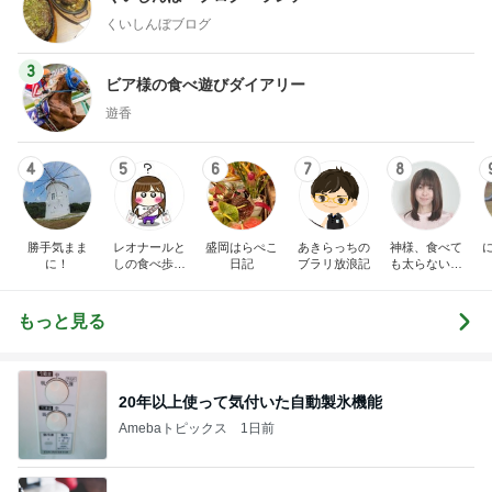
くいしんぼブログ
3
ビア様の食べ遊びダイアリー
遊香
4
5
6
7
8
勝手気まま
レオナールと
盛岡はらぺこ
あきらっちの
神様、食べて
に！
しの食べ歩き
日記
ブラリ放浪記
も太らない身
日記
体をください
もっと見る
20年以上使って気付いた自動製氷機能
Amebaトピックス
1日前