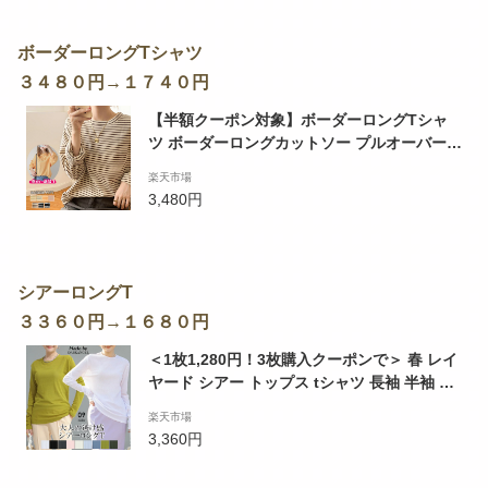
ボーダーロングTシャツ
３４８０円→１７４０円
【半額クーポン対象】ボーダーロングTシャ
ツ ボーダーロングカットソー プルオーバー長
袖クルーネックUネックドルマン カジュアル
楽天市場
可愛い 韓国ファッション【rp】【atp203-30
3,480円
4】【即納&予約：4月13日入荷予定順次発
送】【送料無料】メ込2
シアーロングT
３３６０円→１６８０円
＜1枚1,280円！3枚購入クーポンで＞ 春 レイ
ヤード シアー トップス tシャツ 長袖 半袖 重
ね着 シアートップス シアー ロンT Uネック
楽天市場
インナー 白 無地 クルーネック 体型カバー【
3,360円
シアーロングスリーブTシャツ 】シースルー
トップス UV 紫外線 対策