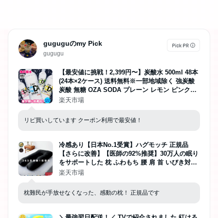
guguguのmy Pick
gugugu
【最安値に挑戦！2,399円〜】炭酸水 500ml 48本
(24本×2ケース) 送料無料※一部地域除く 強炭酸
炭酸 無糖 OZA SODA プレーン レモン ピンクグ
レープフルーツ ライム 割り材 箱買い まとめ買い
楽天市場
ライフドリンクカンパニー LIFEDRINK ZAO SO
DA
リピ買いしています クーポン利用で最安値！
冷感あり【日本No.1受賞】ハグモッチ 正規品
【さらに改善】【医師の92%推奨】30万人の眠り
をサポートした 枕 ふわもち 腰 肩 首 いびき対策
抱き枕 妊婦 誕生日プレゼント 人をダメにする ク
楽天市場
ッション 【品質保証3年】カバー 洗える 高さ調
整 補充綿「2024年最も売れた枕」
枕難民が手放せなくなった、感動の枕！ 正規品です
＼最強翌日配送！／ TVで紹介されました 紅はる