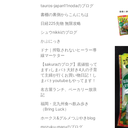
tauros-japan11nodaのブログ
書棚の裏側からこんにちは
日経225先物 無限攻略
シュウnikkiのブログ
かぶにっき
ドナ｜搾取されないヒーラー導
線マーケター
【sakuraのブログ】底値狙って
ます♪しまパト大好き4人の子育
て主婦が行くお買い物日記！し
まパトyoutubeもやってます！
名古屋ランチ、ベーカリー放浪
記
福岡・北九州食べ飲み歩き
（Bring Luck）
ホークス&グルメつぶやきblog
mozuku-maruのブログ