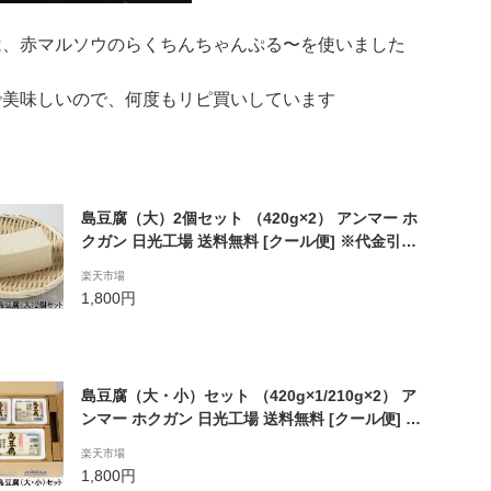
は、赤マルソウのらくちんちゃんぷる〜を使いました
で美味しいので、何度もリピ買いしています
島豆腐（大）2個セット （420g×2） アンマー ホ
クガン 日光工場 送料無料 [クール便] ※代金引換
利用不可
楽天市場
1,800円
島豆腐（大・小）セット （420g×1/210g×2） ア
ンマー ホクガン 日光工場 送料無料 [クール便] ※
代金引換利用不可
楽天市場
1,800円