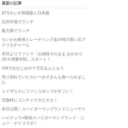
最新の記事
BTSオレオ韓国版と日本版
広州市場でランチ
魁力屋でランチ
ちいかわ映画トレーディングあの時の思い出ア
クリルチャー厶
本日よりファミマ「お値段そのまま おかわり
45％増量作戦」スタート！
CMでおなじみの十万石まんじゅう
売り切れていたカレーみそきんも食べられまし
た
トイザらスにファンコポップがすごい！
空腹時にゴンチャでタピオカ！
本日公開！スパイダーマンブランドニューデイ
ハイチュウ×映画スパイダーマンブランド・ニ
ュー・デイコラボ！