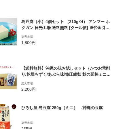
島豆腐（小）4個セット （210g×4） アンマー ホ
クガン 日光工場 送料無料 [クール便] ※代金引換
利用不可
楽天市場
1,800円
【送料無料】沖縄の味お試しセット（かつお荒削
り/乾燥もずく/あぶら味噌/圧縮麩 麩の延棒ミニ）
常温商品との同梱可
楽天市場
2,200円
ひろし屋 島豆腐 250g（ミニ） /沖縄の豆腐
楽天市場
235円