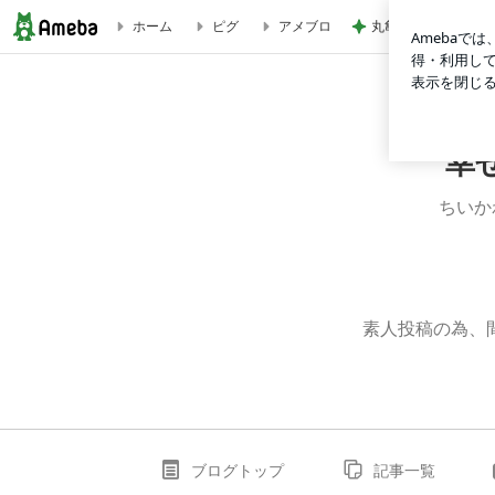
丸亀で食べた計138
ホーム
ピグ
アメブロ
九州沖縄ばりうまフェアで買ってきたもの2 | 幸せoeoeブ
幸
ちいか
素人投稿の為、
ブログトップ
記事一覧