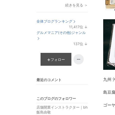
続きを見る ＞
全体ブログランキング
11,417
位
↓
ラ
グルメマニア(その他)ジャンル
ン
キ
137
位
↓
ン
ラ
グ
ン
下
キ
フォロー
降
ン
グ
下
九州
最近のコメント
降
島豆
このブログのフォロワー
ゴー
店舗開業インストラクター｜bh
飯島由敬