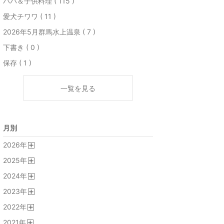
パパ＆子供料理 ( 115 )
愛犬チワワ ( 11 )
2026年5月群馬水上温泉 ( 7 )
下書き ( 0 )
保存 ( 1 )
一覧を見る
月別
2026
年
開
2025
年
く
開
2024
年
く
開
2023
年
く
開
2022
年
く
開
2021
年
く