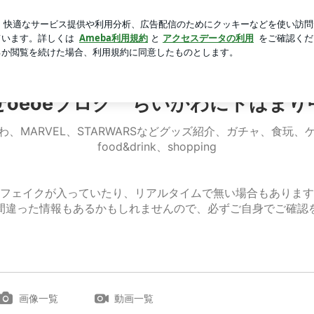
0円の昼食
芸能人ブログ
人気ブログ
新規登録
ログイ
ログ ちいかわにドはまり中♡
せoeoeブログ ちいかわにドはまり
わ、MARVEL、STARWARSなどグッズ紹介、ガチャ、食玩、
food&drink、shopping
フェイクが入っていたり、リアルタイムで無い場合もあります
間違った情報もあるかもしれませんので、必ずご自身でご確認
画像一覧
動画一覧