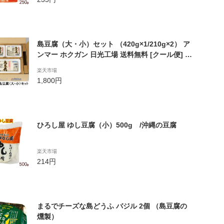
島豆腐（大・小）セット （420g×1/210g×2） ア
ンマー ホクガン 日光工場 送料無料 [クール便] ※
代金引換利用不可
楽天市場
1,800円
ひろし屋 ゆし豆腐（小）500g /沖縄の豆腐
楽天市場
214円
まるでチーズな島どうふ バジル 2個 （島豆腐の
燻製）