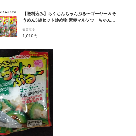
【送料込み】らくちんちゃんぷる〜ゴーヤー＆そ
うめん3袋セット炒め物 素赤マルソウ ちゃんぷ
るーの素 沖縄土産 お取り寄せグルメ そうめ
楽天市場
ん 沖縄料理 ゴーヤ チャンプル 沖縄料理
1,010円
送料無料