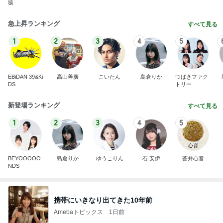
猿
急上昇ランキング
すべて見る
1
2
3
4
5
EBiDAN 39&Ki
高山善廣
こいたん
島倉りか
つばきファク
DS
トリー
新登場ランキング
すべて見る
1
2
3
4
5
BEYOOOOO
島倉りか
ゆうこりん
石 安伊
蒼井心音
NDS
携帯にいきなり出てきた10年前
Amebaトピックス
1日前