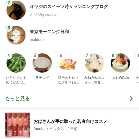
2
オヤジのスイーツ時々ランニングブログ
オヤジ@sweets
3
東京モーニング日和
maldoror
4
5
6
7
8
ひとりでもま
ラテログ
紅子のセレブ
みねみねのス
あやめCafe
めにがんばる
なグルメ日記
イーツ&食パ
ブログ
ンブログ❤️
もっと見る
おばさんが手に取った若者向けコスメ
Amebaトピックス
1日前