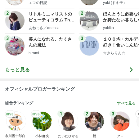
社売却セカンドライ
エマの日記
yuki (ドキ子）
フ】
2
2
リトルミニマリストの
ほんとうに必要な
ビューティコラム The
か持たない暮らし
little minimalist's bea
ep Life Simple
あねっさ／anessa
yukiko
uty colum
ンテリアのきろく
3
3
美人になれる、たくさ
１００均・カルデ
んの魔法
好き！食いしん坊
らりん☆のブログ
hiromi
☆きらりん☆
もっと見る
オフィシャルブロガーランキング
総合ランキング
すべて見る
1
2
3
市川團十郎白
小林麻央
だいたひかる
桃
クロ