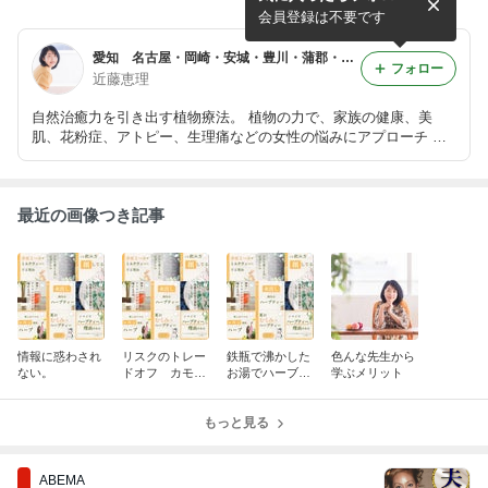
会員登録は不要です
愛知 名古屋・岡崎・安城・豊川・蒲郡・全国オンライン可能 本に載ってない事を教えるハーブティー教室
フォロー
近藤恵理
自然治癒力を引き出す植物療法。 植物の力で、家族の健康、美
肌、花粉症、アトピー、生理痛などの女性の悩みにアプローチ ハ
ーブティー教室開講中。資格取得可能。 オンライン受講も対応
中。
最近の画像つき記事
情報に惑わされ
リスクのトレー
鉄瓶で沸かした
色んな先生から
ない。
ドオフ カモミ
お湯でハーブテ
学ぶメリット
ール編
ィーを淹れない
で。
もっと見る
ABEMA