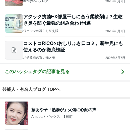
hkouyanのブログ
2026年8月7日
アタック抗菌EX部屋干しに合う柔軟剤は？生乾
き臭を防ぐ最強の組み合わせ4選
ワーママの暮らし整え帳
2026年8月7日
コストコRICOのおしりふき口コミ。新生児にも
使えるのか徹底検証
ポチる前の買い物メモ
2026年8月7日
このハッシュタグの記事を見る
芸能人・有名人ブログ TOPへ
藤あや子「熱湯が」火傷に心配の声
Amebaトピックス
1日前