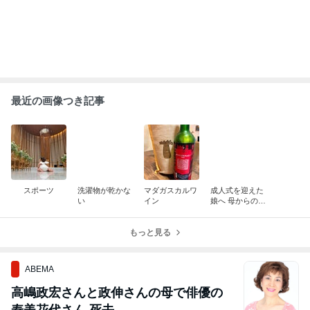
最近の画像つき記事
スポーツ
洗濯物が乾かな
マダガスカルワ
成人式を迎えた
い
イン
娘へ 母からの贈
り物
もっと見る
ABEMA
高嶋政宏さんと政伸さんの母で俳優の
寿美花代さん 死去