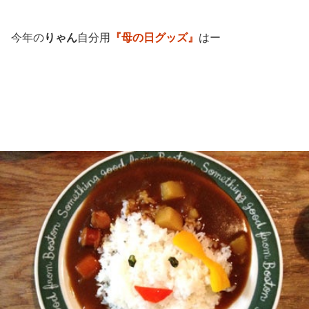
今年の
りゃん
自分用
『母の日グッズ』
はー