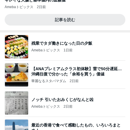
キレイな大腸と基準値内の血糖値
Amebaトピックス
2日前
記事を読む
残業でタダ働きになった日の夕飯
Amebaトピックス
1日前
【ANAプレミアムクラス初体験】雷で50分遅延…
沖縄往復で分かった「余裕を買う」価値
華麗なるスタバマダム
2日前
ノッチ 引いたおみくじがなんと凶
Amebaトピックス
2日前
最近の香港で食べて感動したもの、いろいろまと