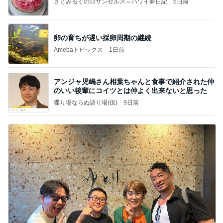
さとみるくのロサンゼルス⇔ハワイ夢日記
6日前
卵の育ちが遅い採卵周期の継続
Amebaトピックス
1日前
アンジャ児嶋さん相葉ちゃんと食事で紹介された仲
のいい後輩にコイツとは仲よく出来ないと思った
喋り場ならぬ語り場(仮)
9日前