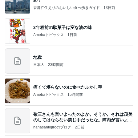
め！
香港在住えりのおいしい食べ歩きガイド
13日前
2年程前の駄菓子は変な油の味
Amebaトピックス
1日前
地獄
日本人
23時間前
痛くて堪らないのに食べたふかし芋
Amebaトピックス
15時間前
敬三さんも言いよったのよか。そうか。それは茂美
のしてはならない禁じ手だったな。陣内が言いよる
のよ
nanasantojiroのブログ
2日前