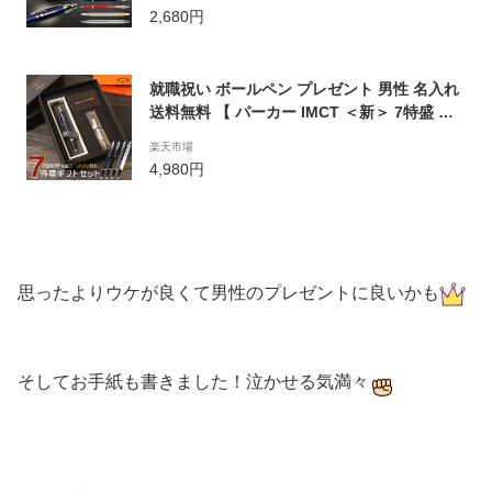
い プレゼント 1本から 男性 女性 即日発送
2,680円
【あす楽】【名入れ無料】【ラッピング無
料】【送料無料】クリスマス 名入れ
就職祝い ボールペン プレゼント 男性 名入れ
送料無料 【 パーカー IMCT ＜新＞ 7特盛 ギ
フトセット 】誕生日プレゼント 名前入り 就
楽天市場
職 成人 祝い 昇進 退職 parker ギフト おしゃ
4,980円
れ 名入り 高級 ブランド 替え芯 付き 父 書き
やすい 誕生日 メンズ 30代 名 名前 入り 入れ
思ったよりウケが良くて男性のプレゼントに良いかも
そしてお手紙も書きました！泣かせる気満々