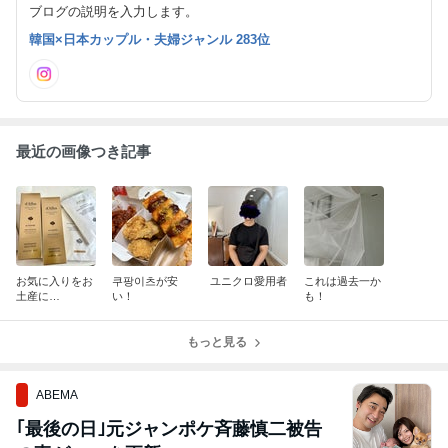
ブログの説明を入力します。
韓国×日本カップル・夫婦ジャンル 283位
最近の画像つき記事
お気に入りをお
쿠팡이츠が安
ユニクロ愛用者
これは過去一か
土産に…
い！
も！
もっと見る
ABEMA
｢最後の日｣元ジャンポケ斉藤慎二被告