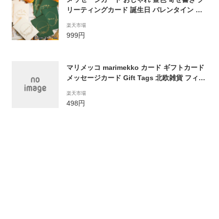
リーティングカード 誕生日 バレンタイン お
祝い 手紙 封筒付き 文房具 ウェディング 結婚
楽天市場
父の日 母の日 ギフト 花束 誕生日カード 出産
999円
祝い 多目的カード ポストカード ウェディン
グカード バースデーカード
マリメッコ marimekko カード ギフトカード
メッセージカード Gift Tags 北欧雑貨 フィン
ランド ギフト プレゼント 贈答品卒業祝い 文
楽天市場
房具 筆記具 筆記用具 正規品 ブランド 記念品
498円
新品 新作 2022年 プレゼント 実用的 注目ア
イテム 通販 初売り プレゼント