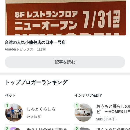
台湾の人気小籠包店の日本一号店
Amebaトピックス
1日前
記事を読む
トップブロガーランキング
ペット
インテリア&DIY
1
1
おうちと暮らしの
しろとくろしろ
ピ 〜HOME&LI
たまねぎ
yuki (ドキ子）
2
2
母さんは今日も世話を
ほんとうに必要な