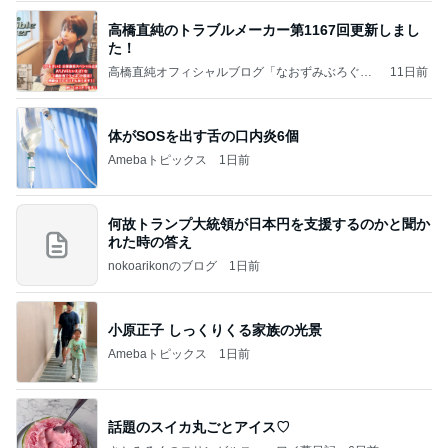
高橋直純のトラブルメーカー第1167回更新しまし
た！
高橋直純オフィシャルブログ「なおずみぶろぐ」
11日前
Powered by Ameba
体がSOSを出す舌の口内炎6個
Amebaトピックス
1日前
何故トランプ大統領が日本円を支援するのかと聞か
れた時の答え
nokoarikonのブログ
1日前
小原正子 しっくりくる家族の光景
Amebaトピックス
1日前
話題のスイカ丸ごとアイス♡