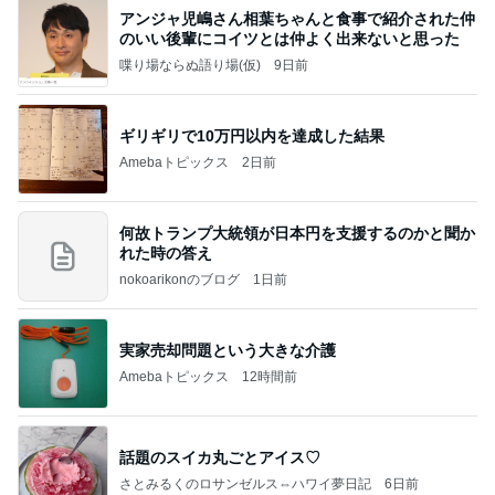
アンジャ児嶋さん相葉ちゃんと食事で紹介された仲
のいい後輩にコイツとは仲よく出来ないと思った
喋り場ならぬ語り場(仮)
9日前
ギリギリで10万円以内を達成した結果
Amebaトピックス
2日前
何故トランプ大統領が日本円を支援するのかと聞か
れた時の答え
nokoarikonのブログ
1日前
実家売却問題という大きな介護
Amebaトピックス
12時間前
話題のスイカ丸ごとアイス♡
さとみるくのロサンゼルス⇔ハワイ夢日記
6日前