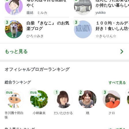
やく
か持たない暮らし
ep Life Simple
藤緒 ミルカ
yukiko
ンテリアのきろく
3
3
白柴 『きなこ』 のお気
１００均・カルデ
楽ブログ
好き！食いしん坊
らりん☆のブログ
ひろ☆みき
☆きらりん☆
もっと見る
オフィシャルブロガーランキング
総合ランキング
すべて見る
1
2
3
市川團十郎白
小林麻央
だいたひかる
桃
クロ
猿