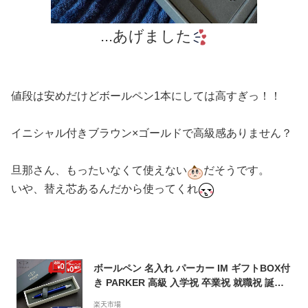
...あげました
値段は安めだけどボールペン1本にしては高すぎっ！！
イニシャル付きブラウン×ゴールドで高級感ありません？
旦那さん、もったいなくて使えない
だそうです。
いや、替え芯あるんだから使ってくれ
ボールペン 名入れ パーカー IM ギフトBOX付
き PARKER 高級 入学祝 卒業祝 就職祝 誕生
日 卒業記念品 記念品 周年記念 創立記念 お祝
楽天市場