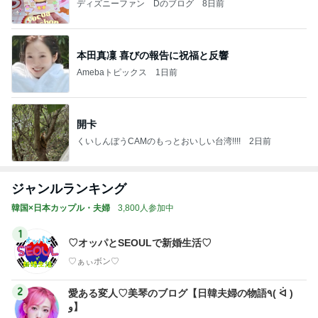
ディズニーファン Dのブログ
8日前
本田真凜 喜びの報告に祝福と反響
Amebaトピックス
1日前
開卡
くいしんぼうCAMのもっとおいしい台湾!!!!
2日前
ジャンルランキング
韓国×日本カップル・夫婦
3,800人参加中
1
♡オッパとSEOULで新婚生活♡
♡ぁぃボン♡
2
愛ある変人♡美琴のブログ【日韓夫婦の物語٩( ᐛ )
و】