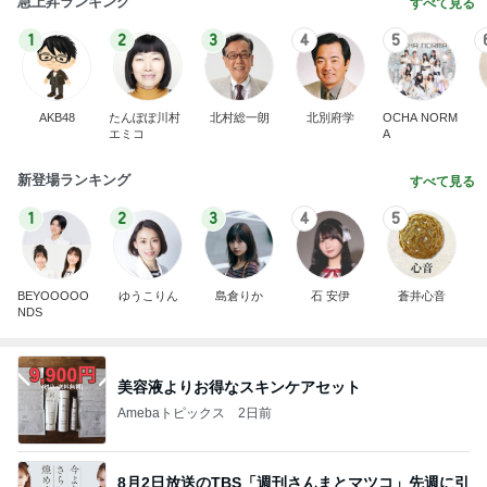
急上昇ランキング
すべて見る
1
2
3
4
5
AKB48
たんぽぽ川村
北村総一朗
北別府学
OCHA NORM
エミコ
A
新登場ランキング
すべて見る
1
2
3
4
5
BEYOOOOO
ゆうこりん
島倉りか
石 安伊
蒼井心音
NDS
美容液よりお得なスキンケアセット
Amebaトピックス
2日前
8月2日放送のTBS「週刊さんまとマツコ」先週に引