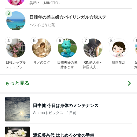
美琴＊（MIKOTO）
3
日韓年の差夫婦☆バイリンガル☆脱ステ
ハワイほうじ茶
4
5
6
7
8
日韓カップル
リノのログ
日韓夫婦の鬼
RIN的人生～
韓国生活
ステップファ
嫁ざます
韓国人夫、日
カ
ミリー✈️日韓
韓ハーフの育
夫婦に
て方～
もっと見る
田中健 今日は身体のメンテナンス
Amebaトピックス
1日前
渡辺美奈代 はじめる夕食の準備