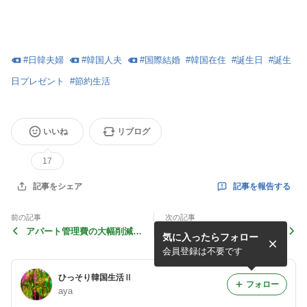
#
日韓夫婦
#
韓国人夫
#
国際結婚
#
韓国在住
#
誕生日
#
誕生
日プレゼント
#
節約生活
いいね
リブログ
17
記事を報告する
記事をシェア
前の記事
次の記事
アパート管理費の大幅削減に
特別なごはん
気に入ったらフォロー
成功！！
会員登録は不要です
ひっそり韓国生活Ⅱ
フォロー
aya