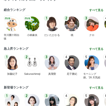
総合ランキング
すべて見る
1
2
3
市川團十郎白
小林麻央
だいたひかる
桃
クロ
猿
急上昇ランキング
すべて見る
1
2
3
4
5
加藤紀子
Sakurashimeji
真飛聖
尼子勝紀
モーニング
娘。'26 天気組
新登場ランキング
すべて見る
1
2
3
4
5