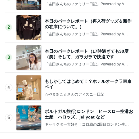
「吉田さんちのファミリー日記」Powered by Ame
ba 吉田さんファミリーオフィシャルブログ
本日のパークレポート（再入荷グッズ＆新作
の在庫について。）
2
「吉田さんちのファミリー日記」Powered by Ame
ba 吉田さんファミリーオフィシャルブログ
本日のパークレポート（17時過ぎても30度
（笑）そして、ガラガラで快適です
3
「吉田さんちのファミリー日記」Powered by Ame
ba 吉田さんファミリーオフィシャルブログ
もしかしてはじめて！？ホテルオークラ東京
ベイ
4
☆やまあこ☆さんのディズニー日記
ポルトガル旅行)ロンドン ヒースロー空港お
土産 ハロッズ、jellycat など
5
キャラクター大好き！コロ助の2回目ロンドン生活
にっき★