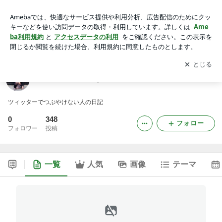
ツィッターみたいな日記
アプリをダウンロードして
ブログの更新通知
を受け取りまし
開く
ょう。
ツィッターみたいな日記
ツィッターでつぶやけない人の日記
0
348
フォロー
フォロワー
投稿
一覧
人気
画像
テーマ