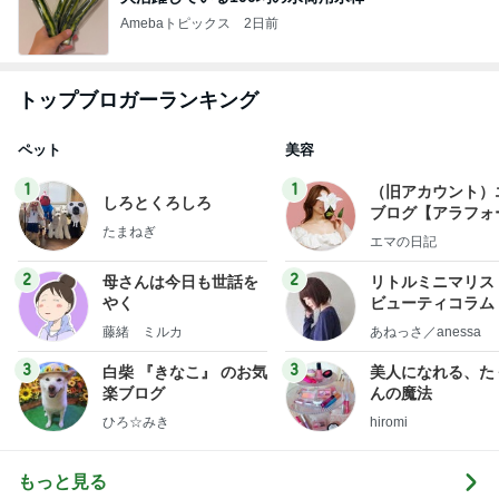
Amebaトピックス
2日前
トップブロガーランキング
ペット
美容
1
1
（旧アカウント）
しろとくろしろ
ブログ【アラフォ
たまねぎ
社売却セカンドラ
エマの日記
フ】
2
2
母さんは今日も世話を
リトルミニマリス
やく
ビューティコラム 
little minimalist'
藤緒 ミルカ
あねっさ／anessa
uty colum
3
3
白柴 『きなこ』 のお気
美人になれる、た
楽ブログ
んの魔法
ひろ☆みき
hiromi
もっと見る