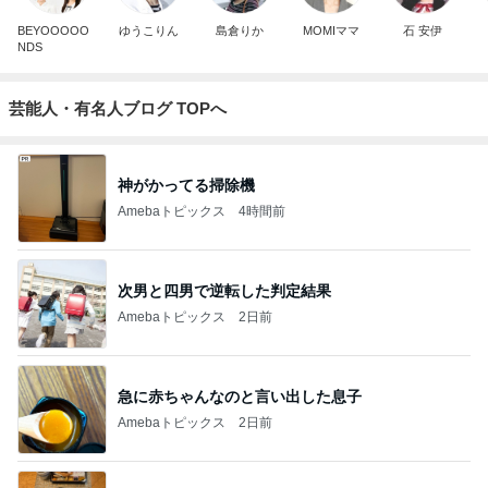
BEYOOOOO
ゆうこりん
島倉りか
MOMIママ
石 安伊
NDS
芸能人・有名人ブログ TOPへ
神がかってる掃除機
Amebaトピックス
4時間前
次男と四男で逆転した判定結果
Amebaトピックス
2日前
急に赤ちゃんなのと言い出した息子
Amebaトピックス
2日前