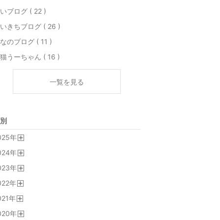
いブログ ( 22 )
いきちブログ ( 26 )
なのブログ ( 11 )
猫うーちゃん ( 16 )
一覧を見る
別
025
年
開
024
年
く
開
023
年
く
開
022
年
く
開
021
年
く
開
020
年
く