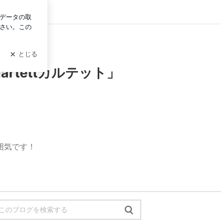
イン
rtettカルテット」
囲気です！