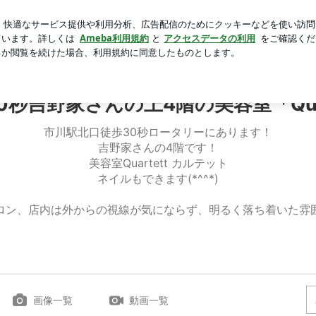
い友人に驚き
芸能人ブログ
人気ブログ
新規登録
ログ
美容室「Quartettカルテット」
秒吉野家さんの上4階の美容室「Qua
市川駅北口徒歩30秒ロータリーにあります！
吉野家さんの4階です！
美容室Quartett カルテット
ネイルもできます(*^^*)
ロン、店内は外からの視線が気にならず、明るく落ち着いた雰
画像一覧
動画一覧