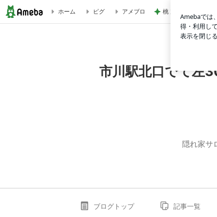
桃 加工なしで美し
ホーム
ピグ
アメブロ
那須に行きました | 市川駅北口でて左30秒吉野家さんの上4階の
市川駅北口でて左30
隠れ家サ
ブログトップ
記事一覧