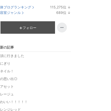
体ブログランキング
115,275
位
↓
ラ
容室ジャンル
689
位
↓
ン
ラ
キ
ン
ン
キ
フォロー
グ
ン
下
グ
降
下
新の記事
降
須に行きました
にぎり
ネイル！
の思い出◎
アセット
レージュ
わいい！！！！！
レンジレッド