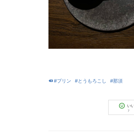
#プリン
#とうもろこし
#那須
い
7