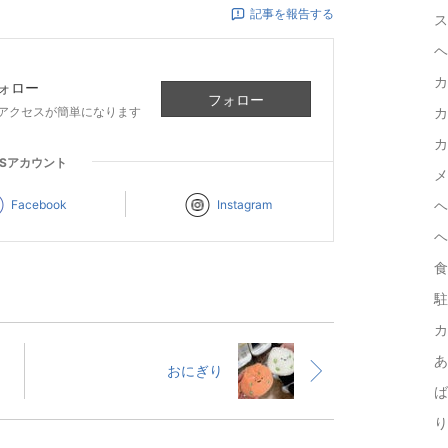
記事を報告する
ス
ヘ
カ
ォロー
フォロー
アクセスが簡単になります
カ
カ
NSアカウント
メ
Facebook
Instagram
ヘ
ヘ
食
駐
カ
あ
おにぎり
ば
り