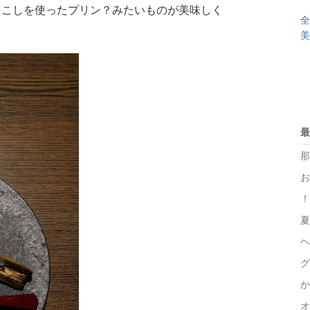
ろこしを使ったプリン？みたいものが美味しく
全
美
最
那
お
！
夏
ヘ
グ
か
オ