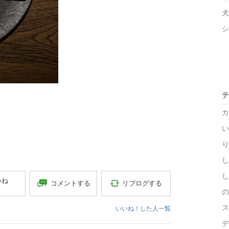
犬
シ
テ
カ
い
り
し
し
いね
コメントする
リブログする
の
ス
いいね！した人一覧
デ