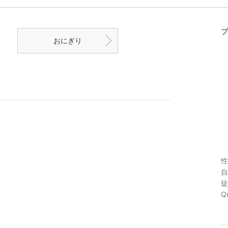
プ
おにぎり
性
自
徒
Qu