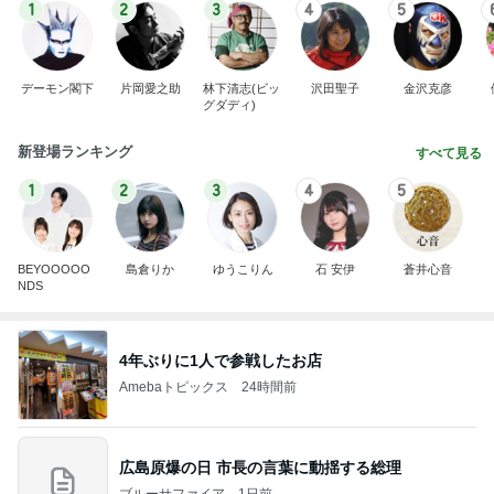
1
2
3
4
5
デーモン閣下
片岡愛之助
林下清志(ビッ
沢田聖子
金沢克彦
グダディ)
新登場ランキング
すべて見る
1
2
3
4
5
BEYOOOOO
島倉りか
ゆうこりん
石 安伊
蒼井心音
NDS
4年ぶりに1人で参戦したお店
Amebaトピックス
24時間前
広島原爆の日 市長の言葉に動揺する総理