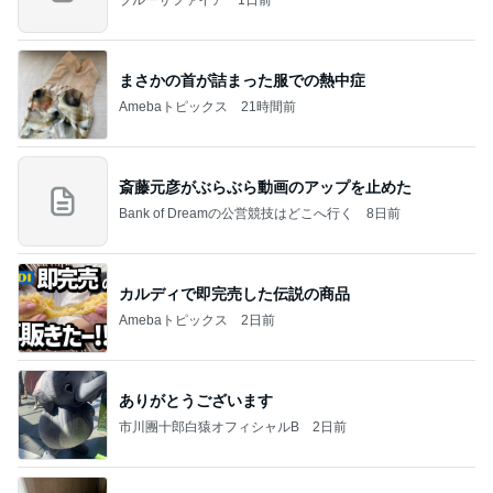
ブルーサファイア
1日前
まさかの首が詰まった服での熱中症
Amebaトピックス
21時間前
斎藤元彦がぶらぶら動画のアップを止めた
Bank of Dreamの公営競技はどこへ行く
8日前
カルディで即完売した伝説の商品
Amebaトピックス
2日前
ありがとうございます
市川團十郎白猿オフィシャルB
2日前