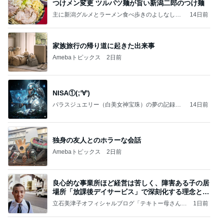
つけメン変更 ツルパツ麺が旨い新潟二郎のつけ麺
主に新潟グルメとラーメン食べ歩きのよしなしご
14日前
と
家族旅行の帰り道に起きた出来事
Amebaトピックス
2日前
NISA①(;'∀')
パラスジュエリー（白美女神宝珠）の夢の記録
14日前
（続編）
独身の友人とのホラーな会話
Amebaトピックス
2日前
良心的な事業所ほど経営は苦しく、障害ある子の居
場所「放課後デイサービス」で深刻化する理念と現
実の
立石美津子オフィシャルブログ「テキトー母さんの
1日前
すすめ」Powered by Ameba