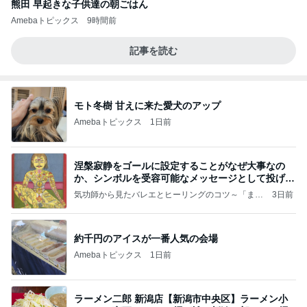
熊田 早起きな子供達の朝ごはん
Amebaトピックス
9時間前
記事を読む
モト冬樹 甘えに来た愛犬のアップ
Amebaトピックス
1日前
涅槃寂静をゴールに設定することがなぜ大事なの
か、シンボルを受容可能なメッセージとして投げる
ことが
気功師から見たバレエとヒーリングのコツ～「まと
3日前
いのば」ブログ
約千円のアイスが一番人気の会場
Amebaトピックス
1日前
ラーメン二郎 新潟店【新潟市中央区】ラーメン小