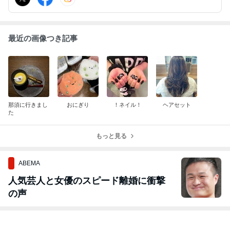
最近の画像つき記事
那須に行きまし
おにぎり
！ネイル！
ヘアセット
た
もっと見る
ABEMA
人気芸人と女優のスピード離婚に衝撃
の声