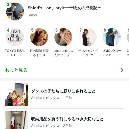
3
Shiori's「on」style〜干物女の成長記〜
Shiori
4
5
6
7
8
TOKYO REAL
銀の滴降る降
coco-eririko大
*** あやのハピ
UNIQLOコー
CLOTHES 大
るまわり
人のプチプラ
ログ ***
ディネート日
人世代のリア
に・・・
mixコーデ
記
ハ
ルクローズ
♪
もっと見る
ダンスの子たちに頼りにされること
Amebaトピックス
1日前
収納用品を買う前にやるべき大切なこと
Amebaトピックス
2日前