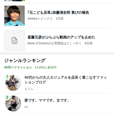
｢元こども店長｣加藤清史郎 喜びの報告
Amebaトピックス
1日前
斎藤元彦がぶらぶら動画のアップを止めた
Bank of Dreamの公営競技はどこへ行く
8日前
ジャンルランキング
30代〜ファッション
14,859人参加中
1
40代からの大人カジュアルを品良く着こなすファッ
ションブログ
えりん
2
妻です。ママです。女です。
eri.