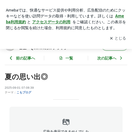
夏の思い出◎ | 市川駅北口でて左30秒吉野家さんの上4階の美
容室「Quartettカルテット」
アプリをダウンロードして
ブログの更新通知
を受け取りまし
開く
ょう。
市川駅北口でて左30秒吉野家さんの上4階の美
フォロー
容室「Quartettカルテット」
前の記事へ
一覧
次の記事へ
夏の思い出◎
2025-09-01 07:08:39
テーマ：
こもブログ
広告を表示できませんでした