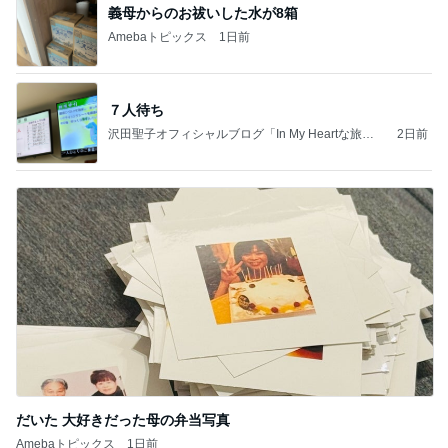
義母からのお祓いした水が8箱
Amebaトピックス
1日前
７人待ち
沢田聖子オフィシャルブログ「In My Heartな旅日
2日前
記」by Ameba
だいた 大好きだった母の弁当写真
Amebaトピックス
1日前