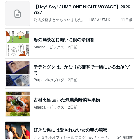
【Hey! Say! JUMP ONE NIGHT VOYAGE】2026.
7/27
公式投稿まとめちゃいました。～HSJ＆UT&K.O.
11日前
～
母の無茶なお願いに娘の珍回答
Amebaトピックス
2日前
テテとグクは、かなりの確率で一緒にいるね(#^.^
#)
Purplevjkのブログ
2日前
古村比呂 届いた無農薬野菜や果物
Amebaトピックス
2日前
好きな男には愛されない女の魂の秘密
クノタチホオフィシャルブログ「恋学・性学研
24時間前