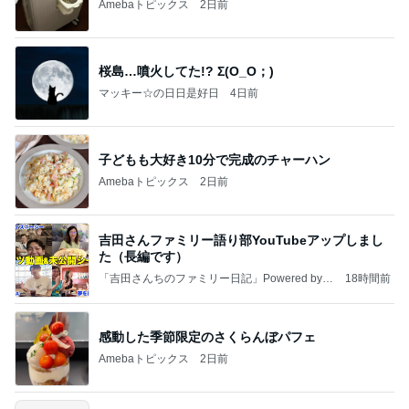
Amebaトピックス
2日前
桜島…噴火してた!? Σ(O_O；)
マッキー☆の日日是好日
4日前
子どもも大好き10分で完成のチャーハン
Amebaトピックス
2日前
吉田さんファミリー語り部YouTubeアップしまし
た（長編です）
「吉田さんちのファミリー日記」Powered by A
18時間前
meba 吉田さんファミリーオフィシャルブログ
感動した季節限定のさくらんぼパフェ
Amebaトピックス
2日前