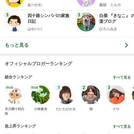
あべかわ
藤緒 ミルカ
3
3
四十路シンパパの家族
白柴 『きなこ』 
日記
楽ブログ
はやパパ
ひろ☆みき
もっと見る
オフィシャルブロガーランキング
総合ランキング
すべて見る
1
2
3
市川團十郎白
小林麻央
だいたひかる
桃
クロ
猿
急上昇ランキング
すべて見る