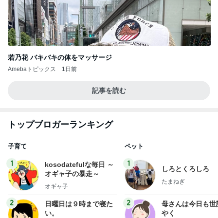
若乃花 バキバキの体をマッサージ
Amebaトピックス
1日前
記事を読む
トップブロガーランキング
子育て
ペット
1
1
kosodatefulな毎日 ～
しろとくろしろ
オギャ子の暴走～
たまねぎ
オギャ子
2
2
日曜日は９時まで寝た
母さんは今日も世
い。
やく