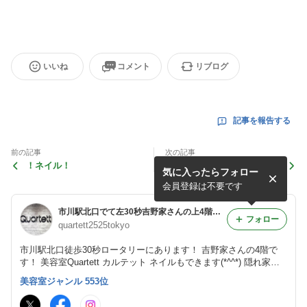
いいね
コメント
リブログ
記事を報告する
前の記事
次の記事
！ネイル！
ヘアセット
気に入ったらフォロー
会員登録は不要です
市川駅北口でて左30秒吉野家さんの上4階の美容室「Quartettカルテット」
フォロー
quartett2525tokyo
市川駅北口徒歩30秒ロータリーにあります！ 吉野家さんの4階で
す！ 美容室Quartett カルテット ネイルもできます(*^^*) 隠れ家サ
ロン、店内は外からの視線が気にならず、明るく落ち着いた雰囲気
美容室ジャンル 553位
です！