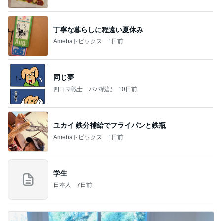
のはっぴぃな毎日」Powered by Ameba
丁寧な暮らしに程遠い夏休み
Amebaトピックス
1日前
同じ夢
四コマ戦士 パパ戦記
10日前
ユカイ 鉄分補給でフライパンと鉄瓶
Amebaトピックス
1日前
学生
日本人
7日前