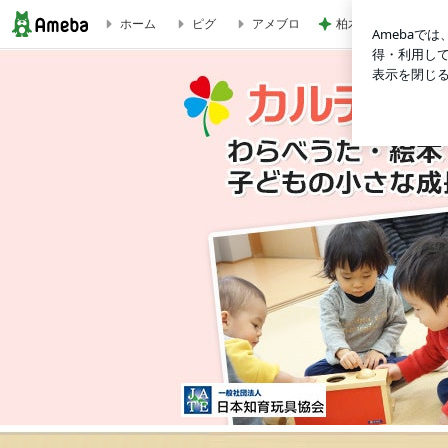
ホーム
ピグ
アメブロ
柏木由紀子 静かな
子どもの世界と育ちなおし子育て〖 絵本・おもちゃ・わらべう