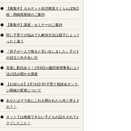
【募集中】カルテット幼児教室さくらんぼ知立
校・岡崎西尾校のご案内
【募集中】講座・セミナーのご案内
同じ子育ての悩みでも解決方法は親子によってま
ったく違う
『息子が一人で寝ると言い出しました』子どもと
の自立と向き合い方
見逃し配信あり！2月9日㈬藤田篤理事長による魔
法の読み聞かせ講座
【お知らせ】2月14日(月)子育て相談会オンライ
ン開催の変更について
あなたはママ友にこれを聞かれたら何と答えます
か？！
ネットでは検索できない子どもの話をされてビッ
クリしたこと！