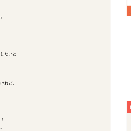
）
がしたいと
は
るけれど、
た！
レ。