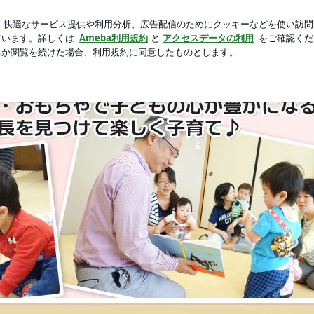
東京を楽しむ休日
芸能人ブログ
人気ブログ
新規登録
た 〗カルテット幼児教室さくらんぼ⌇愛知