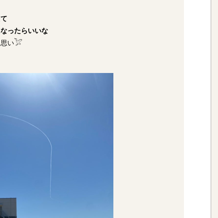
えて
になったらいいな
思い𓅯