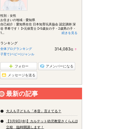
性別：
女性
お住まいの地域：
愛知県
自己紹介：愛知県在住 日本知育玩具協会 認定講師 深
谷 早希です！ ▷元保育士 ▷5歳女の子・2歳男の子・
1...
続きを見る
ランキング
314,083
全体ブログランキング
位
↑
ラ
子育て(ベビー)ジャンル
ン
キ
ン
フォロー
アメンバーになる
グ
上
メッセージを送る
昇
最新の記事
大人も子どもも「本音」言えてる？
【3月9日(水)】カルテット幼児教室さくらんぼ知
立校 臨時開講します！