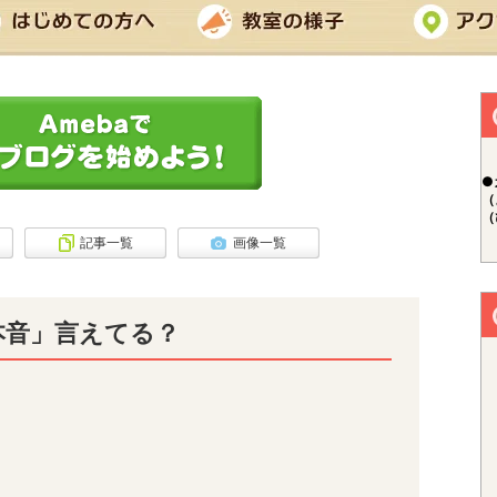
●
（
（
記事一覧
画像一覧
本音」言えてる？