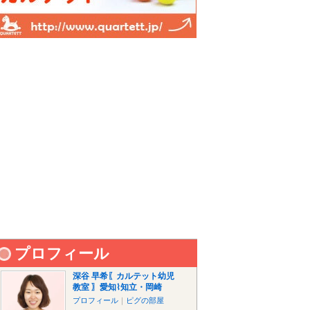
プロフィール
深谷 早希〖カルテット幼児
教室 〗愛知⌇知立・岡崎
プロフィール
｜
ピグの部屋