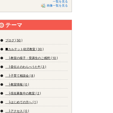
一覧を見る
画像一覧を見る
テーマ
ブログ ( 50 )
■カルテット幼児教室 ( 30 )
├教室の様子・受講生のご感想 ( 10 )
├昔伝えのわらべうた® ( 3 )
├子育て相談会 ( 8 )
├教室情報 ( 0 )
├現在募集中の教室 ( 2 )
├はじめての方へ ( 1 )
├アクセス ( 0 )