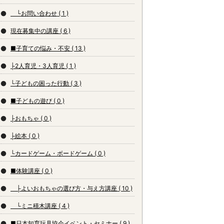
└お問い合わせ ( 1 )
現在募集中の講座 ( 6 )
■子育ての悩み・不安 ( 13 )
├2人育児・3人育児 ( 1 )
└子どもの困った行動 ( 3 )
■子どもの遊び ( 0 )
├おもちゃ ( 0 )
├絵本 ( 0 )
└カードゲーム・ボードゲーム ( 0 )
■体験講座 ( 0 )
├よいおもちゃの選び方・与え方講座 ( 10 )
└ミニ積木講座 ( 4 )
■日本知育玩具協会イベント・セミナー ( 9 )