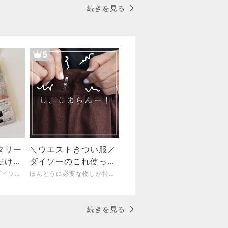
続きを見る
5
タリー
＼ウエストきつい服／
だけじ
ダイソーのこれ使った
鱗の活
ら3秒で履けるように
大人のゆるコーデとダイソーそしてお買い物
ほんとうに必要な物しか持たない暮らし◆Keep Life Simple◆〜インテリアのきろく〜
なったよォォ！
続きを見る