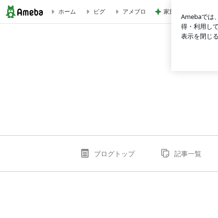
家族で盛り上がった
ホーム
ピグ
アメブロ
qh88academyのブログ
ブログトップ
記事一覧