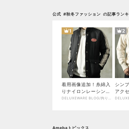
公式
#
秋冬ファッション
の記事ランキ
1
2
着用画像追加！糸綿入
シン
りナイロンレーシング
アクセ
ジャケット「D-28A」
スウェ
DELUXEWARE BLOG/拘りの純国産アメカジブランドデラックスウエア
26B
Amebaトピックス