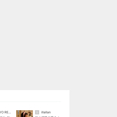
TOKYO REAL CLOTHES
illallan
5