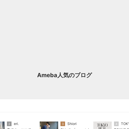
Ameba人気のブログ
eri.
Shiori
2
3
4