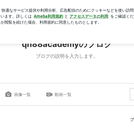
利きシロップ大会
芸能人ブログ
人気ブログ
新規登録
qh88academyのブログ
ブログの説明を入力します。
画像一覧
動画一覧
プ