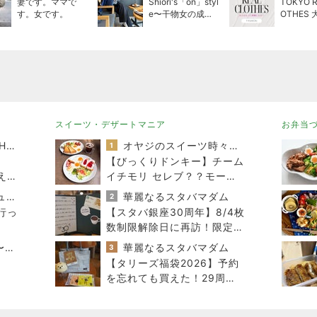
妻です。ママで
Shiori's「on」styl
TOKYO R
す。女です。
e〜干物女の成長
OTHES
記〜
のリアル
スイーツ・デザートマニア
お弁当
TOKYO REAL CLOTHES 大人世代のリアルクローズ
オヤジのスイーツ時々ランニングブログ
1
【びっくりドンキー】チーム
え」
イチモリ セレブ？？モーニ
ング
40代からの大人カジュアルを品良く着こなすファッションブログ
華麗なるスタバマダム
2
行っ
【スタバ銀座30周年】8/4枚
数制限解除日に再訪！限定カ
ードと店舗名刺の在庫は？
Shiori's「on」style〜干物女の成長記〜
華麗なるスタバマダム
3
。
【タリーズ福袋2026】予約
を忘れても買えた！29周年
ハッピーバッグの中身を全部
公開8/5～