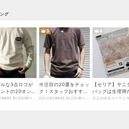
ング
3
4
プルな3点ロゴが
今注目の20選をチェッ
【セリア】サニ
ントの20オンス
ク！スタッフおすすめ
バッグは生理用
ット「BRGS-
アイテムをご紹介
ゃない！目から
DELUXEWARE BLOG/拘りの純国産アメカジブランドデラックスウエア
DELUXEWARE BLOG/拘りの純国産アメカジブランドデラックスウエア
」ご予約受付中
用法4選