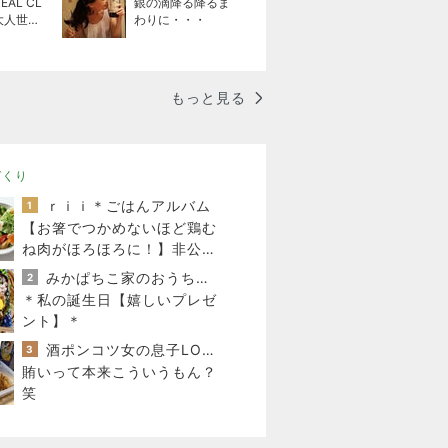
EAL CL
銀の滴降る降るま
 大人世代
わりに・・・
クローズ
もっと見る
づくり
ｒｉｉ＊ごはんアルバム
1
【お箸でつかめないほど鶏む
ね肉がほろほろに！】非公開
クーポン貼りまくってます
みかぱちこ家のおうちでごはん
2
＊私の誕生日【嬉しいプレゼ
ント】＊
酒ポンコツ女の息子LOVE blog♡♡
3
賄いって本来こういうもん？
笑