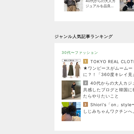
40代からの大人カ
ジュアルを品良く
着こなすファッシ
ョンブログ
ジャンル人気記事ランキング
30代〜ファッション
1
★ワンピースがムームー
に？！「360度キレイ見
の必殺ワザはコレ♪
2
共感したブログと韓国に
たらやりたいこと
3
しじみちゃんワクチンへ