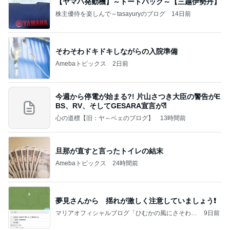
【ヤマハ発動機】～トートバック～【三越伊勢丹】
株主優待を楽しんで～tasayuryのブログ
14日前
そわそわドキドキしながらの入院準備
Amebaトピックス
2日前
今週から停電が始まる?! 片山さつき大臣の警告がE
BS、RV、そしてGESARA宣言が⁈
心の道標【旧：ヤ～ベェのブログ】
13時間前
旦那が直すと言ったトイレの結末
Amebaトピックス
24時間前
夢見さんから 揺れが激しく注意していましょう❗️
マリアオフィシャルブログ「ひむかの風にさそわれ
9日前
て」Powered by Ameba