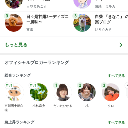
☆やまあこ☆
藤緒 ミルカ
3
3
日々是甘露2〜ディズニ
白柴 『きなこ』 
ー風味〜
楽ブログ
甘露
ひろ☆みき
もっと見る
オフィシャルブロガーランキング
総合ランキング
すべて見る
1
2
3
市川團十郎白
小林麻央
だいたひかる
桃
クロ
猿
急上昇ランキング
すべて見る