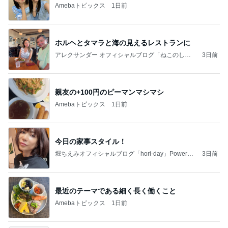
Amebaトピックス
1日前
ホルヘとタマラと海の見えるレストランに
アレクサンダー オフィシャルブログ「ねこのしっ
3日前
ぽ欲しいな」Powered by Ameba
親友の+100円のピーマンマシマシ
Amebaトピックス
1日前
今日の家事スタイル！
堀ちえみオフィシャルブログ「hori-day」Powered
3日前
by Ameba
最近のテーマである細く長く働くこと
Amebaトピックス
1日前