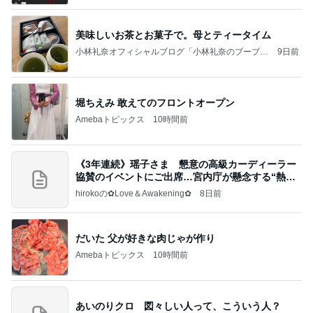
美味しいお茶とお菓子で。母とティータイム
小林礼奈オフィシャルブログ「小林礼奈のブーブー
9日前
ブログ」Powered by Ameba
堀ちえみ 敢えてのフロントオープン
Amebaトピックス
10時間前
《3年連続》瑶子さま 懇意の高級カーディーラー
協賛のイベントにご出席…宮内庁が懸念する“熱心
すぎ
hirokoの✿Love＆Awakening✿
8日前
だいた 父が好きな肉じゃが作り
Amebaトピックス
10時間前
あいのりクロ 図々しい人って、こういう人？