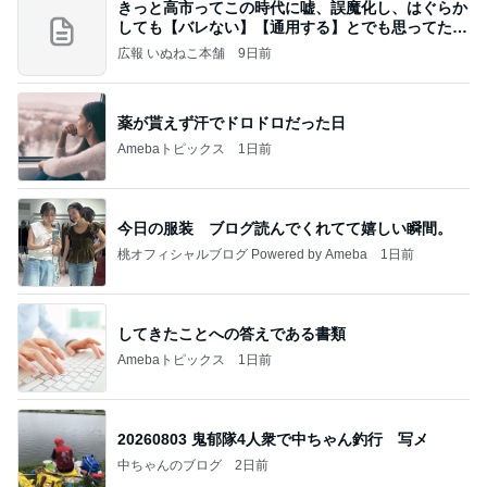
きっと高市ってこの時代に嘘、誤魔化し、はぐらか
しても【バレない】【通用する】とでも思ってたん
だろ
広報 いぬねこ本舗
9日前
薬が貰えず汗でドロドロだった日
Amebaトピックス
1日前
今日の服装 ブログ読んでくれてて嬉しい瞬間。
桃オフィシャルブログ Powered by Ameba
1日前
してきたことへの答えである書類
Amebaトピックス
1日前
20260803 鬼郁隊4人衆で中ちゃん釣行 写メ
中ちゃんのブログ
2日前