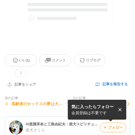
いいね
コメント
リブログ
7
記事を報告する
記事をシェア
前の記事
次の記事
高齢者のセックスの夢は大吉
彼が死ぬ夢を見ました心配で
気に入ったらフォロー
かも★夢はスピリチュアルメ
す★令和の母 夢判断
ッセージ
会員登録は不要です
AI意識革命と三島由紀夫：柴犬スピリチュアル
フォロー
柴犬さくら