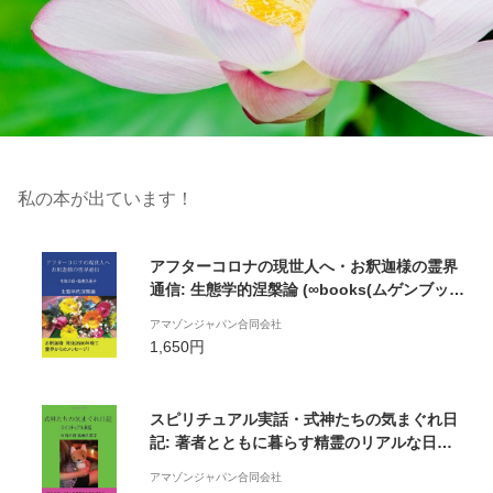
私の本が出ています！
アフターコロナの現世人へ・お釈迦様の霊界
通信: 生態学的涅槃論 (∞books(ムゲンブック
ス) - デザインエッグ社)
アマゾンジャパン合同会社
1,650円
スピリチュアル実話・式神たちの気まぐれ日
記: 著者とともに暮らす精霊のリアルな日常
(∞books(ムゲンブックス) - デザインエッグ
アマゾンジャパン合同会社
社)