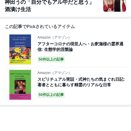
神田うの「自分でもアル中だと思う」
酒漬け生活
この記事でPickされているアイテム
Amazon（アマゾン）
アフターコロナの現世人へ・お釈迦様の霊界通
信: 生態学的涅槃論
50件以上の記事
Amazon（アマゾン）
スピリチュアル実話・式神たちの気まぐれ日記:
著者とともに暮らす精霊のリアルな日常
50件以上の記事