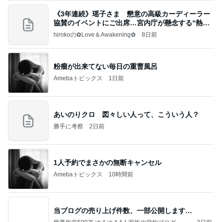
《3年連続》瑶子さま 懇意の高級カーディーラー
協賛のイベントにご出席…宮内庁が懸念する“熱心
すぎ
hirokoの✿Love＆Awakening✿
8日前
粉瘤が出来てない毎日の重曹風呂
Amebaトピックス
1日前
あいのりクロ 図々しい人って、こういう人？
勝手に考察
2日前
1人予約でまさかの無断キャンセル
Amebaトピックス
10時間前
当ブログの売り上げ件数、一部公開します…