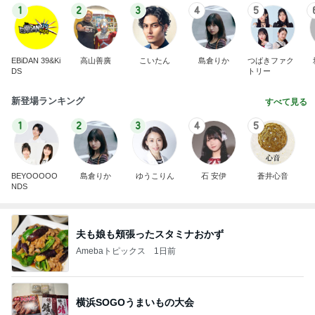
1
2
3
4
5
EBiDAN 39&Ki
高山善廣
こいたん
島倉りか
つばきファク
DS
トリー
新登場ランキング
すべて見る
1
2
3
4
5
BEYOOOOO
島倉りか
ゆうこりん
石 安伊
蒼井心音
NDS
夫も娘も頬張ったスタミナおかず
Amebaトピックス
1日前
横浜SOGOうまいもの大会