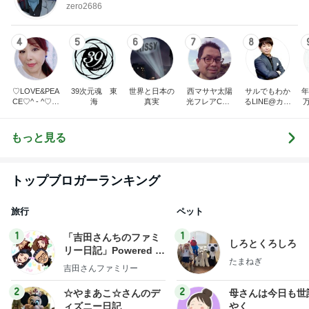
zero2686
4
5
6
7
8
♡LOVE&PEA
39次元魂 東
世界と日本の
西マサヤ太陽
サルでもわか
年
CE♡^ - ^♡の
海
真実
光フレアCME
るLINE@カフ
ブログ
波動地震予知
ェ～LINE自動
研究者。東南
化システム開
海地震と南海
発者のつぶや
もっと見る
トラフ地震は2
き～
031年前後ま
で❗❗
トップブロガーランキング
旅行
ペット
1
1
「吉田さんちのファミ
しろとくろしろ
リー日記」Powered b
たまねぎ
y Ameba 吉田さんファ
吉田さんファミリー
ミリーオフィシャルブ
ログ
2
2
☆やまあこ☆さんのデ
母さんは今日も世
ィズニー日記
やく