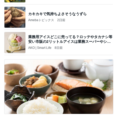
カキカキで気持ちよさそうなうずら
Amebaトピックス
2日前
業務用アイスどこに売ってる？ロッテやタカナシ等
安い市販の2リットルアイスは業務スーパーやシャ
トレ
AKO | Smart Life
8日前