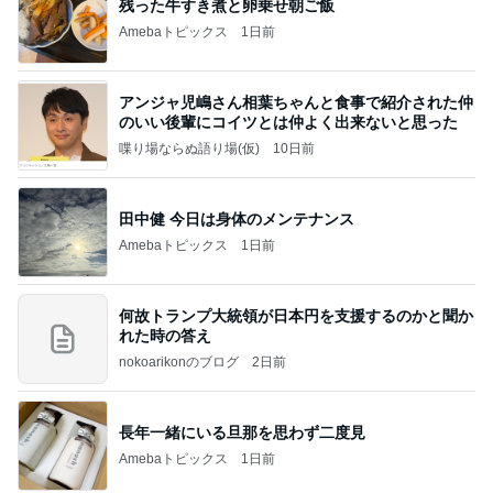
残った牛すき煮と卵乗せ朝ご飯
Amebaトピックス
1日前
アンジャ児嶋さん相葉ちゃんと食事で紹介された仲
のいい後輩にコイツとは仲よく出来ないと思った
喋り場ならぬ語り場(仮)
10日前
田中健 今日は身体のメンテナンス
Amebaトピックス
1日前
何故トランプ大統領が日本円を支援するのかと聞か
れた時の答え
nokoarikonのブログ
2日前
長年一緒にいる旦那を思わず二度見
Amebaトピックス
1日前