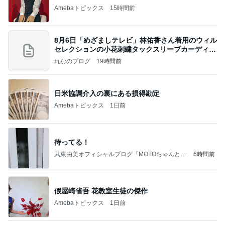
Amebaトピックス
15時間前
8月6日「めざましテレビ」林佑香さん着用のウィル
セレクションの小花刺繍タックスリーブカーディガ
ン
れなのブログ
19時間前
日米協調介入の裏にある損得勘定
Amebaトピックス
1日前
待ってる！
武東由美オフィシャルブログ「MOTOちゃんとの
6時間前
はっぴぃな毎日」Powered by Ameba
假屋崎省吾 花教室生徒の傑作
Amebaトピックス
1日前