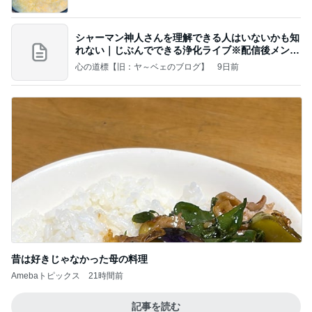
シャーマン神人さんを理解できる人はいないかも知
れない｜じぶんでできる浄化ライブ※配信後メンバ
ー限
心の道標【旧：ヤ～ベェのブログ】
9日前
昔は好きじゃなかった母の料理
Amebaトピックス
21時間前
記事を読む