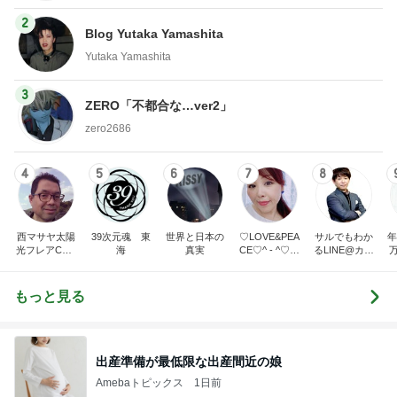
2
Blog Yutaka Yamashita
Yutaka Yamashita
3
ZERO「不都合な…ver2」
zero2686
4
5
6
7
8
西マサヤ太陽
39次元魂 東
世界と日本の
♡LOVE&PEA
サルでもわか
年
光フレアCME
海
真実
CE♡^ - ^♡の
るLINE@カフ
波動地震予知
ブログ
ェ～LINE自動
研究者。東南
化システム開
海地震と南海
発者のつぶや
もっと見る
トラフ地震は2
き～
031年前後ま
で❗❗
出産準備が最低限な出産間近の娘
Amebaトピックス
1日前