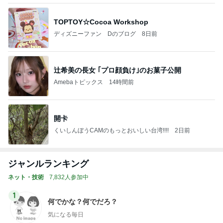
TOPTOY☆Cocoa Workshop
ディズニーファン Dのブログ
8日前
辻希美の長女 ｢プロ顔負け｣のお菓子公開
Amebaトピックス
14時間前
開卡
くいしんぼうCAMのもっとおいしい台湾!!!!
2日前
ジャンルランキング
ネット・技術
7,832人参加中
1
何でかな？何でだろ？
気になる毎日