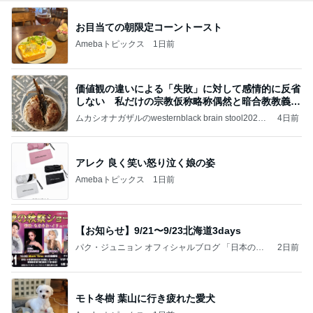
お目当ての朝限定コーントースト
Amebaトピックス
1日前
価値観の違いによる「失敗」に対して感情的に反省
しない 私だけの宗教仮称略称偶然と暗合教教義候
補
ムカシオナガザルのwesternblack brain stool2024
4日前
年（令和6）11月25日以来減酒断煙再開ムカシオナ
ガザル
アレク 良く笑い怒り泣く娘の姿
Amebaトピックス
1日前
【お知らせ】9/21〜9/23北海道3days
パク・ジュニョン オフィシャルブログ 「日本の
2日前
心」 powered by Ameba
モト冬樹 葉山に行き疲れた愛犬