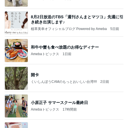
8月2日放送のTBS「週刊さんまとマツコ」先週に引
き続き出演します♪
植草美幸オフィシャルブログ Powered by Ameba
5日前
和牛や蟹も食べ放題のお得なディナー
Amebaトピックス
1日前
開卡
くいしんぼうCAMのもっとおいしい台湾!!!!
2日前
小原正子 サマースクール最終日
Amebaトピックス
17時間前