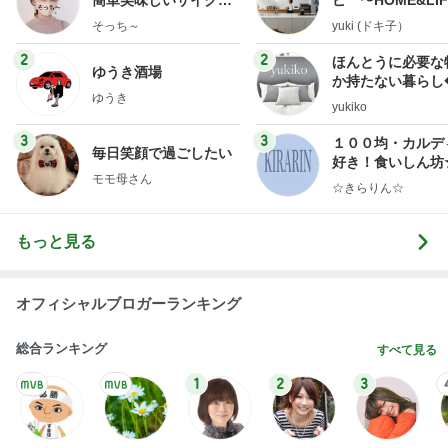
簡単美味しいサイクル
ピ 〜HOME&LI
献立
そっち～
yuki (ドキ子）
2
2
ほんとうに必要な
ゆうき酒場
か持たない暮らし
ゆうき
ep Life Simple
yukiko
ンテリアのきろく
3
3
１００均・カルデ
毎日笑顔で過ごしたい
好き！食いしん坊
モモ母さん
らりん☆のブログ
☆きらりん☆
もっと見る
オフィシャルブロガーランキング
総合ランキング
すべて見る
1
2
3