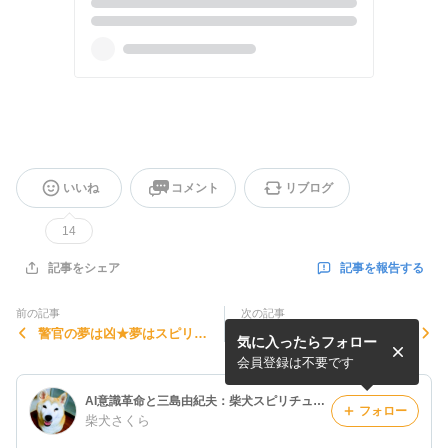
いいね
コメント
リブログ
14
記事を報告する
記事をシェア
前の記事
次の記事
警官の夢は凶★夢はスピリチ
大願成就に必要なのは神だけ
気に入ったらフォロー
ュアルメッセージ
じゃない★スピリチュアルメ
ッセージ
会員登録は不要です
AI意識革命と三島由紀夫：柴犬スピリチュアル
フォロー
柴犬さくら