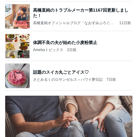
高橋直純のトラブルメーカー第1167回更新しまし
た！
高橋直純オフィシャルブログ「なおずみぶろぐ」
11日前
Powered by Ameba
体調不良の夫が始めた小麦粉禁止
Amebaトピックス
2日前
話題のスイカ丸ごとアイス♡
さとみるくのロサンゼルス⇔ハワイ夢日記
7日前