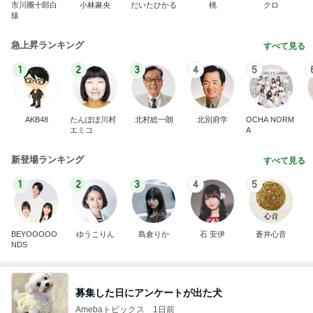
市川團十郎白
小林麻央
だいたひかる
桃
クロ
猿
急上昇ランキング
すべて見る
1
2
3
4
5
AKB48
たんぽぽ川村
北村総一朗
北別府学
OCHA NORM
エミコ
A
新登場ランキング
すべて見る
1
2
3
4
5
BEYOOOOO
ゆうこりん
島倉りか
石 安伊
蒼井心音
NDS
募集した日にアンケートが出た犬
Amebaトピックス
1日前