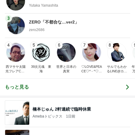
Yutaka Yamashita
3
ZERO「不都合な…ver2」
zero2686
4
5
6
7
8
西マサヤ太陽
39次元魂 東
世界と日本の
♡LOVE&PEA
サルでもわか
年
光フレアCME
海
真実
CE♡^ - ^♡の
るLINE@カフ
波動地震予知
ブログ
ェ～LINE自動
研究者。東南
化システム開
海地震と南海
発者のつぶや
もっと見る
トラフ地震は2
き～
031年前後ま
で❗❗
橋本じゅん 2軒連続で臨時休業
Amebaトピックス
1日前