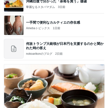
沖縄往復で分かった「余裕を買う」価値
華麗なるスタバマダム
3日前
一手間で便利なカルティエの存在感
Amebaトピックス
1日前
何故トランプ大統領が日本円を支援するのかと聞か
れた時の答え
nokoarikonのブログ
2日前