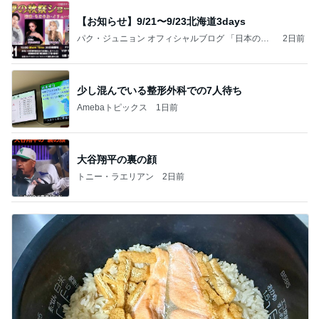
【お知らせ】9/21〜9/23北海道3days
パク・ジュニョン オフィシャルブログ 「日本の
2日前
心」 powered by Ameba
少し混んでいる整形外科での7人待ち
Amebaトピックス
1日前
大谷翔平の裏の顔
トニー・ラエリアン
2日前