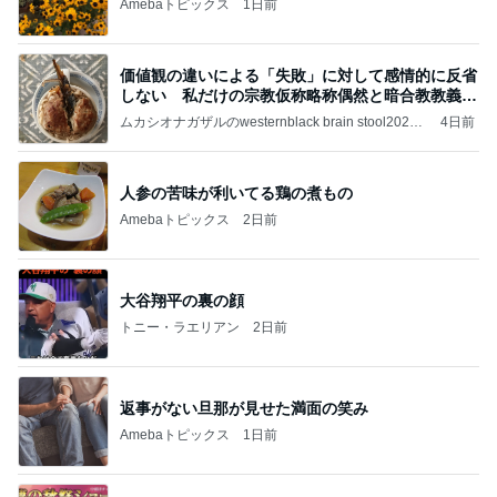
Amebaトピックス
1日前
価値観の違いによる「失敗」に対して感情的に反省
しない 私だけの宗教仮称略称偶然と暗合教教義候
補
ムカシオナガザルのwesternblack brain stool2024
4日前
年（令和6）11月25日以来減酒断煙再開ムカシオナ
ガザル
人参の苦味が利いてる鶏の煮もの
Amebaトピックス
2日前
大谷翔平の裏の顔
トニー・ラエリアン
2日前
返事がない旦那が見せた満面の笑み
Amebaトピックス
1日前