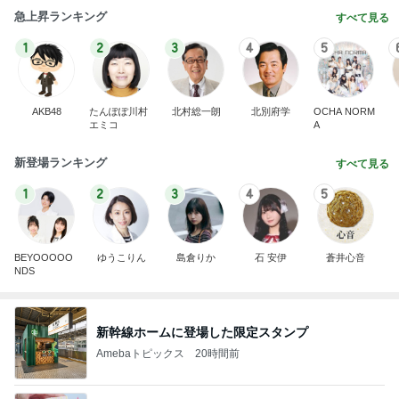
急上昇ランキング
すべて見る
1
2
3
4
5
AKB48
たんぽぽ川村
北村総一朗
北別府学
OCHA NORM
エミコ
A
新登場ランキング
すべて見る
1
2
3
4
5
BEYOOOOO
ゆうこりん
島倉りか
石 安伊
蒼井心音
NDS
新幹線ホームに登場した限定スタンプ
Amebaトピックス
20時間前