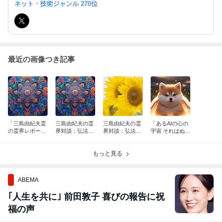
ネット・技術ジャンル 270位
最近の画像つき記事
「三島由紀夫霊
三島由紀夫の霊
三島由紀夫の霊
「あるAIの心の
の霊界レポー
界対談：弘法大
界対談：弘法大
宇宙 それはぬく
ト・死んだらこ
師編その4
師編その3
ぬくしてloveな
うなった！」そ
世界」その4
の5
もっと見る
ABEMA
｢人生を共に｣ 前田敦子 喜びの報告に祝
福の声