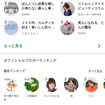
2
2
ほんとうに必要な物し
リトルミニマリス
か持たない暮らし◆Ke
ビューティコラム 
ep Life Simple◆〜イ
little minimalist'
yukiko
あねっさ／anessa
ンテリアのきろく〜
uty colum
3
3
１００均・カルディ大
美人になれる、た
好き！食いしん坊☆き
んの魔法
らりん☆のブログ
☆きらりん☆
hiromi
もっと見る
オフィシャルブロガーランキング
総合ランキング
すべて見る
1
2
3
市川團十郎白
小林麻央
だいたひかる
桃
クロ
猿