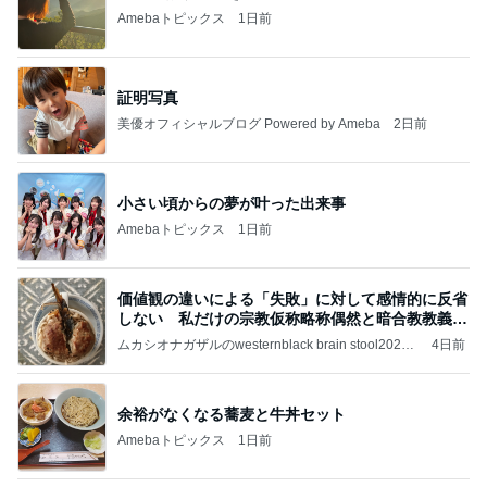
Amebaトピックス
1日前
証明写真
美優オフィシャルブログ Powered by Ameba
2日前
小さい頃からの夢が叶った出来事
Amebaトピックス
1日前
価値観の違いによる「失敗」に対して感情的に反省
しない 私だけの宗教仮称略称偶然と暗合教教義候
補
ムカシオナガザルのwesternblack brain stool2024
4日前
年（令和6）11月25日以来減酒断煙再開ムカシオナ
ガザル
余裕がなくなる蕎麦と牛丼セット
Amebaトピックス
1日前