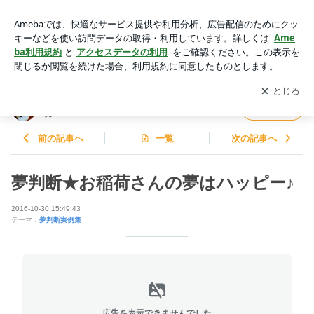
夢判断★お稲荷さんの夢はハッピー♪ | AI意識革命と三島由紀
夫：柴犬スピリチュアル
アプリをダウンロードして
ブログの更新通知
を受け取りまし
開く
ょう。
AI意識革命と三島由紀夫：柴犬スピリチュア
フォロー
ル
前の記事へ
一覧
次の記事へ
夢判断★お稲荷さんの夢はハッピー♪
2016-10-30 15:49:43
テーマ：
夢判断実例集
広告を表示できませんでした