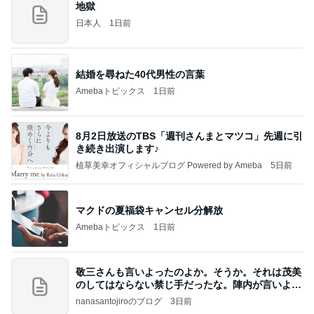
地獄
日本人
1日前
結婚を尋ねた40代男性の言葉
Amebaトピックス
1日前
8月2日放送のTBS「週刊さんまとマツコ」先週に引
き続き出演します♪
植草美幸オフィシャルブログ Powered by Ameba
5日前
マクドの夏福袋キャンセル分解放
Amebaトピックス
1日前
敬三さんも言いよったのよか。そうか。それは茂美
のしてはならない禁じ手だったな。陣内が言いよる
のよ
nanasantojiroのブログ
3日前