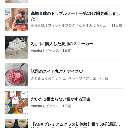
高橋直純のトラブルメーカー第1167回更新しまし
た！
高橋直純オフィシャルブログ「なおずみぶろぐ」
11日前
Powered by Ameba
2足目に購入した夏用のスニーカー
Amebaトピックス
1日前
話題のスイカ丸ごとアイス♡
さとみるくのロサンゼルス⇔ハワイ夢日記
7日前
だいた 1番太らない気がする理由
Amebaトピックス
1日前
【ANAプレミアムクラス初体験】雷で50分遅延…