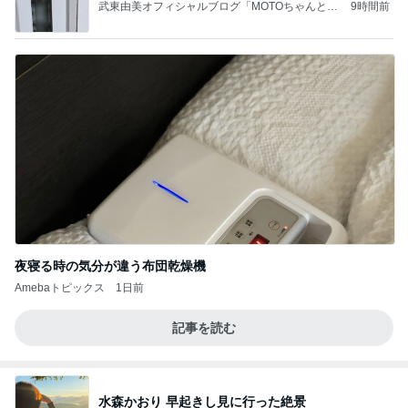
武東由美オフィシャルブログ「MOTOちゃんとの
9時間前
はっぴぃな毎日」Powered by Ameba
夜寝る時の気分が違う布団乾燥機
Amebaトピックス
1日前
記事を読む
水森かおり 早起きし見に行った絶景