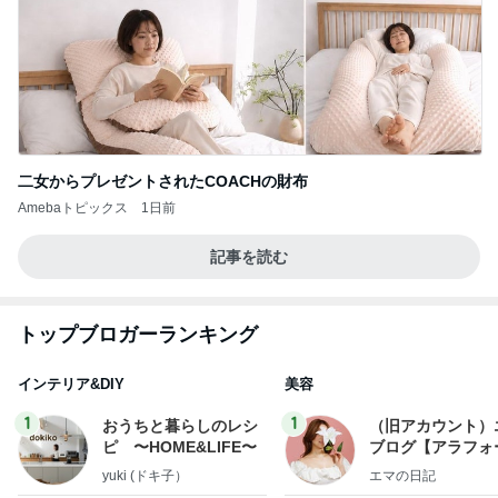
二女からプレゼントされたCOACHの財布
Amebaトピックス
1日前
記事を読む
トップブロガーランキング
インテリア&DIY
美容
1
1
おうちと暮らしのレシ
（旧アカウント）
ピ 〜HOME&LIFE〜
ブログ【アラフォ
社売却セカンドラ
yuki (ドキ子）
エマの日記
フ】