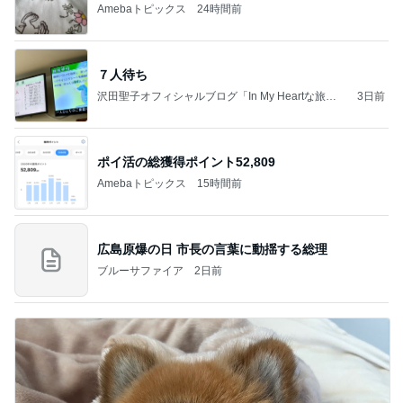
Amebaトピックス
24時間前
７人待ち
沢田聖子オフィシャルブログ「In My Heartな旅日
3日前
記」by Ameba
ポイ活の総獲得ポイント52,809
Amebaトピックス
15時間前
広島原爆の日 市長の言葉に動揺する総理
ブルーサファイア
2日前