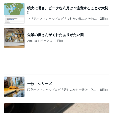
噴火に暑さ。ピークな八月は⚠️注意することが大切
❗️
マリアオフィシャルブログ「ひむかの風にさそわれ
2日前
て」Powered by Ameba
先輩の奥さんがくれたありがたい梨
Amebaトピックス
1日前
一枚 シリーズ
咲良オフィシャルブログ「悲しみから一抜け」Pow
8日前
ered by Ameba