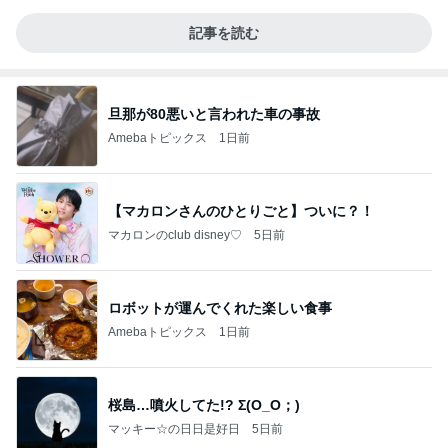
記事を読む
旦那が80悪いと言われた車の事故
Amebaトピックス
1日前
【マカロンさんのひとりごと】ついに？！
マカロンのclub disney♡
5日前
ロボットが運んでくれた楽しい食事
Amebaトピックス
1日前
桜島…噴火してた!? Σ(O_O；)
マッキー☆の日日是好日
5日前