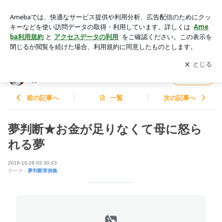
夢判断★お金が足りなくて母に怒られる夢 | AI意識革命と三島
由紀夫：柴犬スピリチュアル
アプリをダウンロードして
ブログの更新通知
を受け取りまし
開く
ょう。
AI意識革命と三島由紀夫：柴犬スピリチュア
フォロー
ル
前の記事へ
一覧
次の記事へ
夢判断★お金が足りなくて母に怒ら
れる夢
2016-10-28 02:30:43
テーマ：
夢判断実例集