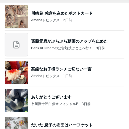
川崎希 感謝を込めたポストカード
Amebaトピックス
2日前
斎藤元彦がぶらぶら動画のアップを止めた
Bank of Dreamの公営競技はどこへ行く
9日前
高級なお子様ランチに切ない一言
Amebaトピックス
1日前
ありがとうございます
市川團十郎白猿オフィシャルB
3日前
だいた 息子の布団はハーフケット