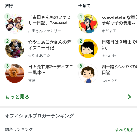
旅行
子育て
1
1
「吉田さんちのファミ
kosodatefulな毎
リー日記」Powered b
オギャ子の暴走～
y Ameba 吉田さんファ
吉田さんファミリー
オギャ子
ミリーオフィシャルブ
ログ
2
2
☆やまあこ☆さんのデ
日曜日は９時まで
ィズニー日記
い。
☆やまあこ☆
あべかわ
3
3
日々是甘露2〜ディズニ
四十路シンパパの
ー風味〜
日記
甘露
はやパパ
もっと見る
オフィシャルブロガーランキング
総合ランキング
すべて見る