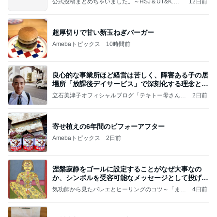
公式投稿まとめちゃいました。～HSJ＆UT&K.O.
12日前
～
超厚切りで甘い新玉ねぎバーガー
Amebaトピックス
10時間前
良心的な事業所ほど経営は苦しく、障害ある子の居
場所「放課後デイサービス」で深刻化する理念と現
実の
立石美津子オフィシャルブログ「テキトー母さんの
2日前
すすめ」Powered by Ameba
寄せ植えの6年間のビフォーアフター
Amebaトピックス
2日前
涅槃寂静をゴールに設定することがなぜ大事なの
か、シンボルを受容可能なメッセージとして投げる
ことが
気功師から見たバレエとヒーリングのコツ～「まと
4日前
いのば」ブログ