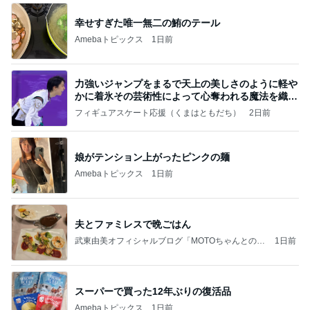
幸せすぎた唯一無二の鮪のテール
Amebaトピックス
1日前
力強いジャンプをまるで天上の美しさのように軽や
かに着氷その芸術性によって心奪われる魔法を織り
なす
フィギュアスケート応援（くまはともだち）
2日前
娘がテンション上がったピンクの麺
Amebaトピックス
1日前
夫とファミレスで晩ごはん
武東由美オフィシャルブログ「MOTOちゃんとのは
1日前
っぴぃな毎日」Powered by Ameba
スーパーで買った12年ぶりの復活品
Amebaトピックス
1日前