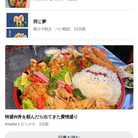
同じ夢
四コマ戦士 パパ戦記
11日前
特盛W丼を頼んだら出てきた愛情盛り
Amebaトピックス
1日前
記事を読む