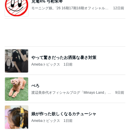
充電4% 弓桁朱琴
モーニング娘。’26 16期17期18期オフィシャルブ
12日前
ログ Powered by Ameba
やって驚きだったお洒落な暑さ対策
Amebaトピックス
1日前
ぺろ
渡辺美奈代オフィシャルブログ「Minayo Land」P
9日前
owered by Ameba
娘が作った欲しくなるカチューシャ
Amebaトピックス
1日前