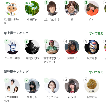
1
2
3
市川團十郎白
小林麻央
だいたひかる
桃
クロ
猿
急上昇ランキング
すべて見る
1
2
3
4
5
デーモン閣下
片岡愛之助
林下清志(ビッ
沢田聖子
金沢克彦
グダディ)
新登場ランキング
すべて見る
1
2
3
4
5
BEYOOOOO
島倉りか
ゆうこりん
石 安伊
蒼井心音
NDS