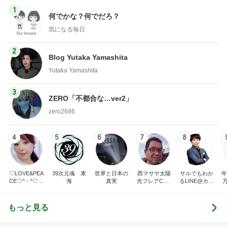
1
何でかな？何でだろ？
気になる毎日
2
Blog Yutaka Yamashita
Yutaka Yamashita
3
ZERO「不都合な…ver2」
zero2686
4
5
6
7
8
♡LOVE&PEA
39次元魂 東
世界と日本の
西マサヤ太陽
サルでもわか
年
CE♡^ - ^♡の
海
真実
光フレアCME
るLINE@カフ
ブログ
波動地震予知
ェ～LINE自動
研究者。東南
化システム開
海地震と南海
発者のつぶや
もっと見る
トラフ地震は2
き～
031年前後ま
で❗❗