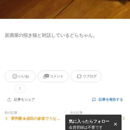
居酒屋の招き猫と対話しているどらちゃん。
いいね
コメント
リブログ
7
記事を報告する
記事をシェア
前の記事
次の記事
夢判断★成田の参道でうなぎ
夢判断★生きている人間が幽
気に入ったらフォロー
を食べる夢
霊になる夢
会員登録は不要です