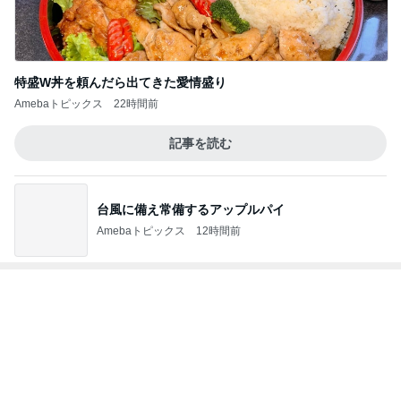
渡辺美奈代 3coinsでの購入品
Amebaトピックス
9時間前
記事を読む
小倉優子 息子達とくら寿司昼食
Amebaトピックス
10時間前
高橋英樹 蓼科の心地よい山の風
Amebaトピックス
10時間前