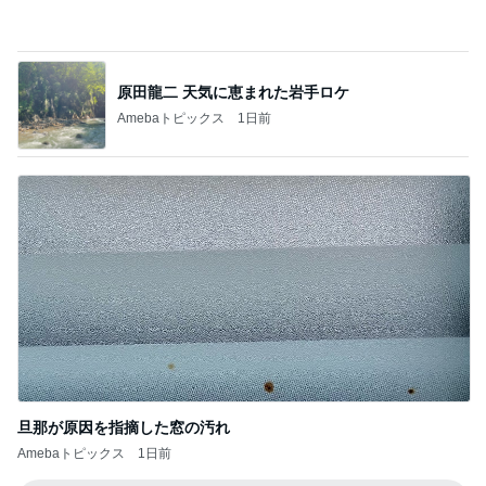
進撃のおはるさん〜家づくり失敗したけど私は元気
です〜
洗濯物を入れるだけじゃもったいないと思
う！
3
おうちと暮らしのレシピ 〜HOME&LIFE〜
まさかのスシローとコラボ ＆夏休みごはん
におすすめの冷凍ストック！
4
おうちと暮らしのレシピ 〜HOME&LIFE〜
【元無印スタッフ】無印辞めたから、こんな
こともできるようになった！
5
65点の暮らしかた。
このジャンルの記事をもっと見る
神がかってる掃除機