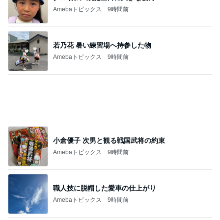
モト冬樹 作ったじゃこ天そばを絶賛
Amebaトピックス
10時間前
記事を読む
ヒデ アプリで出会った人の初登場
Amebaトピックス
10時間前