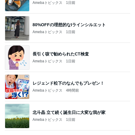
市川團十郎白
小林麻央
だいたひかる
桃
クロ
猿
急上昇ランキング
すべて見る
1
2
3
4
5
デーモン閣下
片岡愛之助
林下清志(ビッ
沢田聖子
金沢克彦
グダディ)
新登場ランキング
すべて見る
1
2
3
4
5
BEYOOOOO
島倉りか
ゆうこりん
石 安伊
蒼井心音
NDS