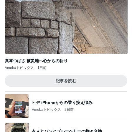
特盛W丼を頼んだら出てきた愛情盛り
Amebaトピックス
22時間前
記事を読む
台風に備え常備するアップルパイ
Amebaトピックス
12時間前
神がかってる掃除機
Amebaトピックス
4時間前
クロ 娘の8歳誕生日に大きな後悔
Amebaトピックス
9時間前