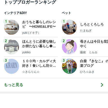
80%OFFの理想的なIラインシルエット
Amebaトピックス
1日前
長引く咳で勧められたCT検査
Amebaトピックス
1日前
レジェンド松下のなんでもプレゼン！
Amebaトピックス
4時間前
北斗晶 立て続く誕生日に大変な我が家
Amebaトピックス
1日前