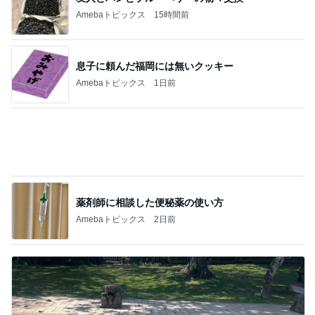
若乃花 暑い練習場へ持参した物
Amebaトピックス
9時間前
小倉優子 次男と観る戦国武将の約束
Amebaトピックス
9時間前
職人技に脱帽した愛車の仕上がり
Amebaトピックス
9時間前