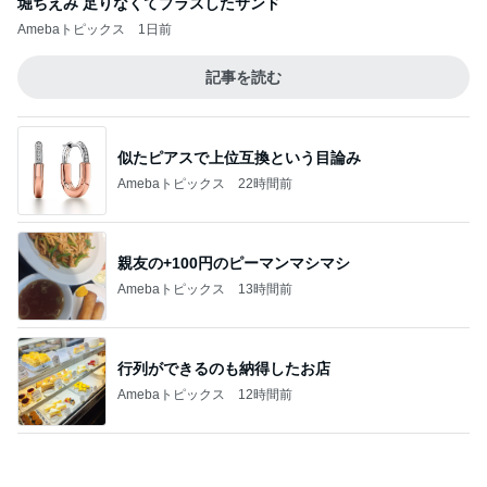
マックの夏の福袋で娘が喜んだ訳
Amebaトピックス
1日前
記事を読む
早くも完走した11店舗の購入品
Amebaトピックス
1日前
ジャンル人気記事ランキング
インテリア・暮らし
流行りのせいろ、使ってますか？
1
おうちと暮らしのレシピ 〜HOME&LIFE〜
【瓦修理詐欺】100万円と言われて…頼りな
い夫にイライラした日
2