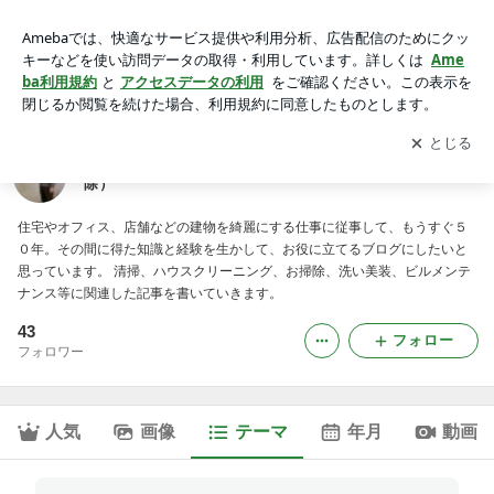
コンクリート・モルタル｜洗い屋の知恵袋 （清掃・ハウスク
リーニング・お掃除）
アプリをダウンロードして
ブログの更新通知
を受け取りまし
開く
ょう。
洗い屋の知恵袋 （清掃・ハウスクリーニング・お掃
除）
住宅やオフィス、店舗などの建物を綺麗にする仕事に従事して、もうすぐ５
０年。その間に得た知識と経験を生かして、お役に立てるブログにしたいと
思っています。 清掃、ハウスクリーニング、お掃除、洗い美装、ビルメンテ
ナンス等に関連した記事を書いていきます。
43
フォロー
フォロワー
人気
画像
テーマ
年月
動画