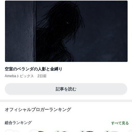
芸能人・有名人ブログ TOPへ
次世代掃除機がやってきた！！
Amebaトピックス
4時間前
しっかりした方が好まれるエアライン
Amebaトピックス
2日前
のん ドラマ撮影でエナジーチャージ
Amebaトピックス
1日前
お祝いディナーで最高のパエリア
Amebaトピックス
10時間前