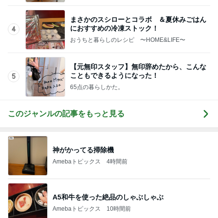
團十郎 看病を終え向かった場所
Amebaトピックス
1日前
記事を読む
切らしてはいけない我が家の常備品
Amebaトピックス
11時間前
真夏の動物園で役立った暑さ対策
Amebaトピックス
2日前
だいた 調節できる便利な短パン
Amebaトピックス
1日前