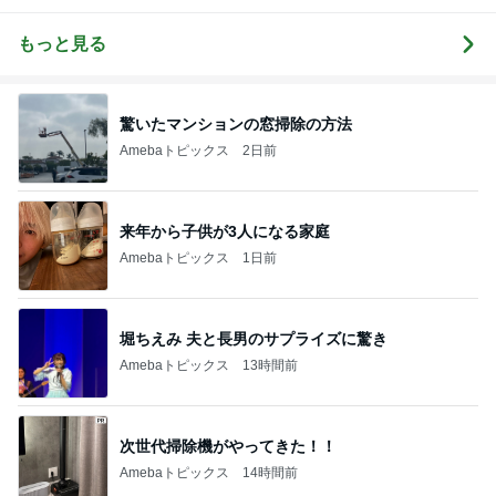
んでくる方法
ログ｜感じ
し』を生きる
ログ
❤ SAYURA
て・興味を持
DualLife
サユラ
って・動く人
もっと見る
づくり
驚いたマンションの窓掃除の方法
Amebaトピックス
2日前
来年から子供が3人になる家庭
Amebaトピックス
1日前
堀ちえみ 夫と長男のサプライズに驚き
Amebaトピックス
13時間前
次世代掃除機がやってきた！！
Amebaトピックス
14時間前