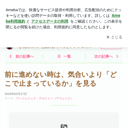
前に進めない理由｜自分の感覚が信じられない時に見直したい
こと | 見えないものを視る。天使と脳科学で、本音と現実のズ
アプリをダウンロードして
ブログの更新通知
を受け取りまし
開く
レを読み解く✨ゆきアンジェリーク
ょう。
見えないものを視る。天使と脳科学で、本音
フォロー
と現実のズレを読み解く✨ゆきアンジェリー
ク
前の記事へ
一覧
次の記事へ
前に進めない時は、気合いより「ど
こで止まっているか」を見る
2026年05月17日
テーマ：
アンジェリック・アルケミー（アウェイク）