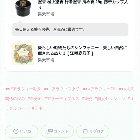
塗香 極上塗香 行者塗香 清め香 15g 携帯カップ入
り
楽天市場
毎日使える塗るお香。お清めに最適です。
愛らしい動物たちのシンフォニー 美しい自然に
癒されるぬりえ [ 江種鹿乃子 ]
楽天市場
#
アラフォー独身
#
アラフィフ女子
#
アラフォーOL
#
人間
関係の悩み
#
自分軸
#
アサーティブネス
#
我慢
#
個人セッション
#
オ
ラクルカード
#
天使
いいね
コメント
リブログ