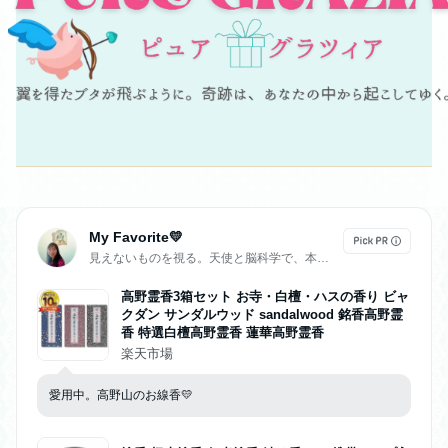
My Favorite💛
見えないものを視る。天使と脳科学で、本音と現実のズレを読み解く✨ゆきアンジェリーク
高野霊香3箱セット お寺・白檀・ハスの香り ビャ
クダン サンダルウッド sandalwood 銘香高野霊
香 特選白檀高野霊香 蓮華高野霊香
楽天市場
愛用中。高野山のお線香💛