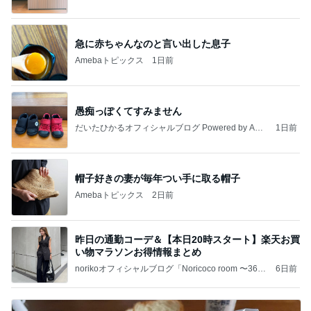
急に赤ちゃんなのと言い出した息子
Amebaトピックス
1日前
愚痴っぽくてすみません
だいたひかるオフィシャルブログ Powered by Ame
1日前
ba
帽子好きの妻が毎年つい手に取る帽子
Amebaトピックス
2日前
昨日の通勤コーデ＆【本日20時スタート】楽天お買
い物マラソンお得情報まとめ
norikoオフィシャルブログ「Noricoco room 〜365
6日前
日コーディネート日記〜」Powered by Ameba