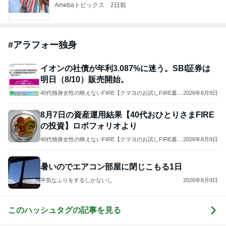
Amebaトピックス
2日前
#
アラフォー独身
イオンの社債が年利3.087%に迷う。SBI証券は
明日（8/10）販売開始。
40代独身女性の映えないFIRE【クマヨのお試しFIRE暮ら
2026年8月9日
し】
8月7日の資産運用結果【40代おひとりさまFIRE
の投資】ロボフォリオより
40代独身女性の映えないFIRE【クマヨのお試しFIRE暮ら
2026年8月9日
し】
暑いのでエアコン部屋に閉じこもる1日
平気なふりをするしかないし
2026年8月9日
このハッシュタグの記事を見る