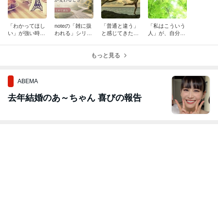
「わかってほし
noteの「雑に扱
「普通と違う」
「私はこういう
い」が強い時ほ
われる」シリー
と感じてきた人
人」が、自分を
ど、人に振り回
ズ、まとめです
ほど、誰かの基
苦しくしてるこ
されやすくなる
準で自分を測っ
とがある
もっと見る
てきた
ABEMA
去年結婚のあ～ちゃん 喜びの報告