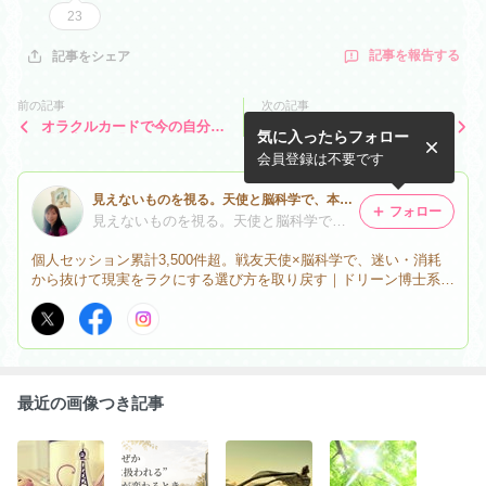
23
記事を報告する
記事をシェア
前の記事
次の記事
オラクルカードで今の自分の
【ご感想】人のことが気にな
気に入ったらフォロー
「視点」と「立ち位置」を知
らなくなった｜セッションで
るワークショップを開催しま
見えた自分のライン
会員登録は不要です
す
見えないものを視る。天使と脳科学で、本音と現実のズレを読み解く✨ゆきアンジェリーク
フォロー
見えないものを視る。天使と脳科学で、本音と現実のズレを読み解く✨ゆきアンジェリーク
個人セッション累計3,500件超。戦友天使×脳科学で、迷い・消耗
から抜けて現実をラクにする選び方を取り戻す｜ドリーン博士系譜
｜無料PDF
最近の画像つき記事