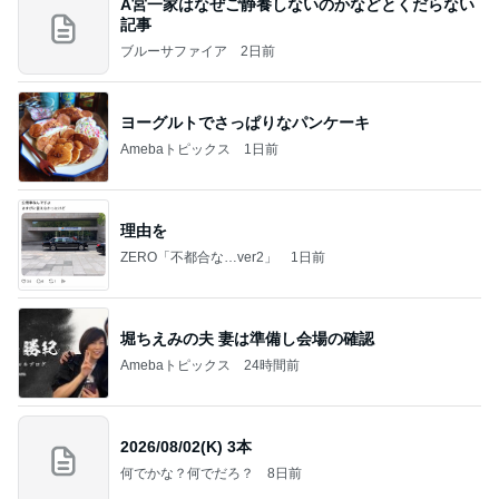
A宮一家はなぜご静養しないのかなどとくだらない
記事
ブルーサファイア
2日前
ヨーグルトでさっぱりなパンケーキ
Amebaトピックス
1日前
理由を
ZERO「不都合な…ver2」
1日前
堀ちえみの夫 妻は準備し会場の確認
Amebaトピックス
24時間前
2026/08/02(K) 3本
何でかな？何でだろ？
8日前