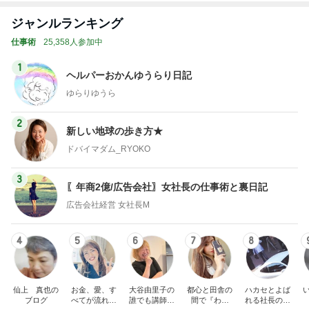
ジャンルランキング
仕事術
25,358人参加中
1
ヘルパーおかんゆうらり日記
ゆらりゆうら
2
新しい地球の歩き方★
ドバイマダム_RYOKO
3
〖年商2億/広告会社〗女社長の仕事術と裏日記
広告会社経営 女社長M
4
5
6
7
8
仙上 真也の
お金、愛、す
大谷由里子の
都心と田舎の
ハカセとよば
ブログ
べてが流れ込
誰でも講師ブ
間で『わた
れる社長のブ