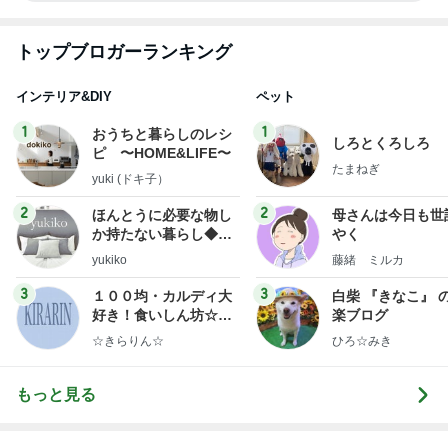
トップブロガーランキング
インテリア&DIY
ペット
1
1
おうちと暮らしのレシ
しろとくろしろ
ピ 〜HOME&LIFE〜
たまねぎ
yuki (ドキ子）
2
2
ほんとうに必要な物し
母さんは今日も世
か持たない暮らし◆Ke
やく
ep Life Simple◆〜イ
yukiko
藤緒 ミルカ
ンテリアのきろく〜
3
3
１００均・カルディ大
白柴 『きなこ』 
好き！食いしん坊☆き
楽ブログ
らりん☆のブログ
☆きらりん☆
ひろ☆みき
もっと見る