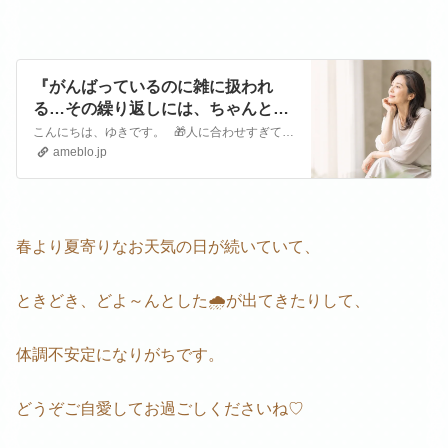
『がんばっているのに雑に扱われ
る…その繰り返しには、ちゃんと理
由があります』
こんにちは、ゆきです。 🎁人に合わせすぎて、あとでぐったり。そんなあなたのための無料PDF↓ ：読むだけでOK（チェック＋10秒ワーク）→【受け取…
ameblo.jp
春より夏寄りなお天気の日が続いていて、
ときどき、どよ～んとした🌧が出てきたりして、
体調不安定になりがちです。
どうぞご自愛してお過ごしくださいね♡