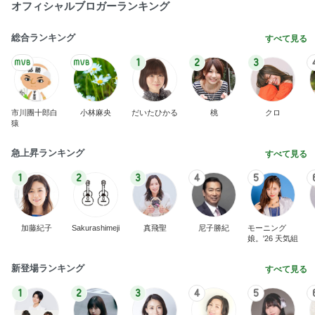
オフィシャルブロガーランキング
総合ランキング
すべて見る
1
2
3
市川團十郎白
小林麻央
だいたひかる
桃
クロ
猿
急上昇ランキング
すべて見る
1
2
3
4
5
加藤紀子
Sakurashimeji
真飛聖
尼子勝紀
モーニング
娘。'26 天気組
新登場ランキング
すべて見る
1
2
3
4
5