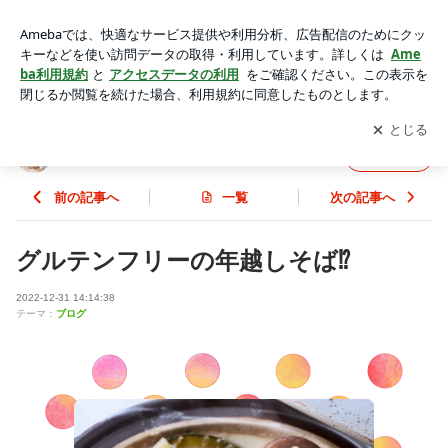
グルテンフリーの年越しそば⁉️ | JUNJUNの発酵美人塾♪
アプリをダウンロードして
ブログの更新通知
を受け取りまし
開く
ょう。
JUNJUNの発酵美人塾♪
フォロー
前の記事へ
一覧
次の記事へ
グルテンフリーの年越しそば⁉️
2022-12-31 14:14:38
テーマ：
ブログ