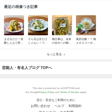
最近の画像つき記事
まぜるだけ！発
そら豆は豆だけ
梅仕事は、未来
風邪治癒！？ 梅
酵しんなり野菜
じゃない！ワタ
の自分への贈り
エキスコーボン
と鮭の発酵サラ
までおいしくい
物
葛湯で、からだ
ダ
ただく発酵サラ
を立て直す夜
ダ
もっと見る
芸能人・有名人ブログ TOPへ
This site is protected by reCAPTCHA and
the Google
Privacy Policy
and
Terms of Service
apply.
安心・安全なご利用のために
お問い合わせ
ヘルプ
利用規約