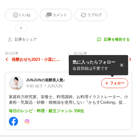
いいね
コメント
リブログ
6
記事を報告する
記事をシェア
前の記事
次の記事
発酵おせち2023・小皿に盛
忙しい時にも簡単‼️入れて火
気に入ったらフォロー
り付けてみました❣️
にかけるだけの発酵お鍋
会員登録は不要です
JUNJUNの発酵美人塾♪
フォロー
中村 純子＊JUNJUN
家庭科力研究家。栄養士。料理講師。お料理イラストレーター。小
麦粉・乳製品・砂糖・植物油を使用しない『かもすCooking』提唱
者のJUNJUNこと中村純子です。『食の繊細さん・食のこだわりさ
毎日のレシピ・料理・献立ジャンル 358位
んを救うレシピ』をお届けしています。