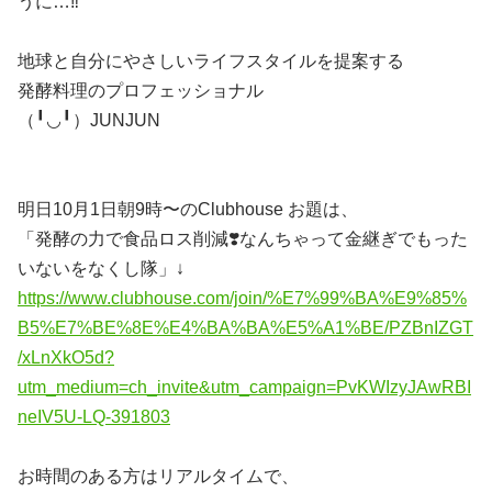
うに…‼️
地球と自分にやさしいライフスタイルを提案する
発酵料理のプロフェッショナル
（╹◡╹）JUNJUN
明日10月1日朝9時〜のClubhouse お題は、
「発酵の力で食品ロス削減❣️なんちゃって金継ぎでもった
いないをなくし隊」↓
https://www.clubhouse.com/join/%E7%99%BA%E9%85%
B5%E7%BE%8E%E4%BA%BA%E5%A1%BE/PZBnIZGT
/xLnXkO5d?
utm_medium=ch_invite&utm_campaign=PvKWIzyJAwRBI
neIV5U-LQ-391803
お時間のある方はリアルタイムで、