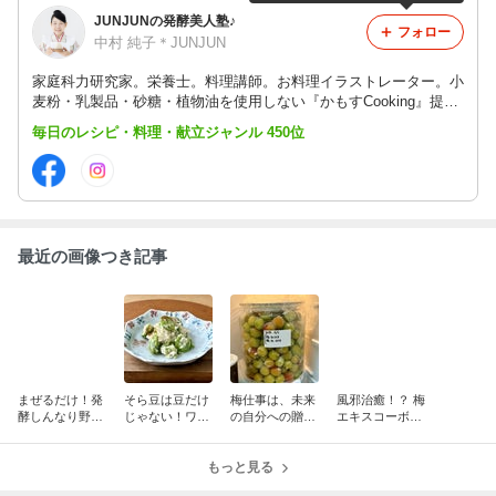
JUNJUNの発酵美人塾♪
フォロー
中村 純子＊JUNJUN
家庭科力研究家。栄養士。料理講師。お料理イラストレーター。小
麦粉・乳製品・砂糖・植物油を使用しない『かもすCooking』提唱
者のJUNJUNこと中村純子です。『食の繊細さん・食のこだわりさ
毎日のレシピ・料理・献立ジャンル 450位
んを救うレシピ』をお届けしています。
最近の画像つき記事
まぜるだけ！発
そら豆は豆だけ
梅仕事は、未来
風邪治癒！？ 梅
酵しんなり野菜
じゃない！ワタ
の自分への贈り
エキスコーボン
と鮭の発酵サラ
までおいしくい
物
葛湯で、からだ
ダ
ただく発酵サラ
を立て直す夜
ダ
もっと見る