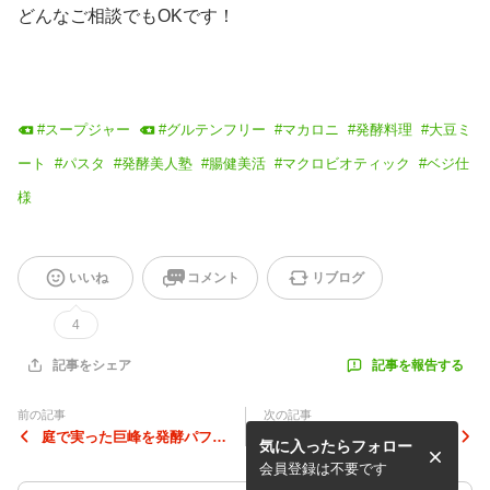
どんなご相談でもOKです！
#
スープジャー
#
グルテンフリー
#
マカロニ
#
発酵料理
#
大豆ミ
ート
#
パスタ
#
発酵美人塾
#
腸健美活
#
マクロビオティック
#
ベジ仕
様
いいね
コメント
リブログ
4
記事を報告する
記事をシェア
前の記事
次の記事
庭で実った巨峰を発酵パフェ
パイナップルの芯の活用
気に入ったらフォロー
に‼️
術…‼️
会員登録は不要です