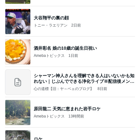
大谷翔平の裏の顔
トニー・ラエリアン
2日前
酒井彩名 娘の10歳の誕生日祝い
Amebaトピックス
1日前
シャーマン神人さんを理解できる人はいないかも知
れない｜じぶんでできる浄化ライブ※配信後メンバ
ー限
心の道標【旧：ヤ～ベェのブログ】
8日前
原田龍二 天気に恵まれた岩手ロケ
Amebaトピックス
13時間前
ロケ