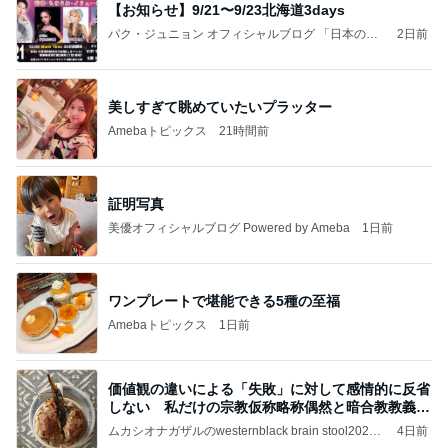
【お知らせ】9/21〜9/23北海道3days
パク・ジュニョン オフィシャルブログ 「日本の
2日前
心」 powered by Ameba
美しすぎて眺めていたいプラッター
Amebaトピックス
21時間前
証明写真
美優オフィシャルブログ Powered by Ameba
1日前
ワンプレートで堪能できる5種の至福
Amebaトピックス
1日前
価値観の違いによる「失敗」に対して感情的に反省
しない 私だけの宗教仮称略称偶然と暗合教教義候
補
ムカシオナガザルのwesternblack brain stool2024
4日前
年（令和6）11月25日以来減酒断煙再開ムカシオナ