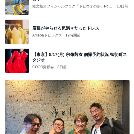
桂文枝オフィシャルブログ「トビウオの夢」Pow
13日前
ered by Ameba
店長がやらせる気満々だったドレス
Amebaトピックス
19時間前
【東京】8/17(月) 宗像茜衣 個撮予約状況 御徒町ス
タジオ
COCO撮影会
8日前