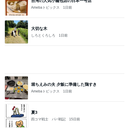
台湾の人気小籠包店の日本一号店
Amebaトピックス
1日前
大切な木
しろとくろしろ
1日前
堀ちえみの夫 夕飯に準備した鶏すき
Amebaトピックス
1日前
夏3
四コマ戦士 パパ戦記
15日前