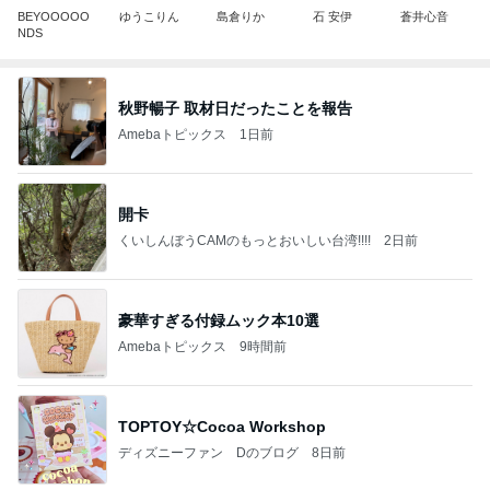
BEYOOOOO
ゆうこりん
島倉りか
石 安伊
蒼井心音
NDS
秋野暢子 取材日だったことを報告
Amebaトピックス
1日前
開卡
くいしんぼうCAMのもっとおいしい台湾!!!!
2日前
豪華すぎる付録ムック本10選
Amebaトピックス
9時間前
TOPTOY☆Cocoa Workshop
ディズニーファン Dのブログ
8日前