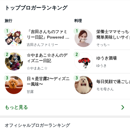
トップブロガーランキング
旅行
料理
1
1
「吉田さんちのファミ
栄養士ママそっち
リー日記」Powered b
簡単美味しいサイ
y Ameba 吉田さんファ
献立
吉田さんファミリー
そっち～
ミリーオフィシャルブ
ログ
2
2
☆やまあこ☆さんのデ
ゆうき酒場
ィズニー日記
ゆうき
☆やまあこ☆
3
3
日々是甘露2〜ディズニ
毎日笑顔で過ごし
ー風味〜
モモ母さん
甘露
もっと見る
オフィシャルブロガーランキング