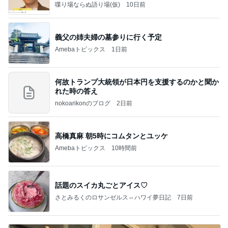
喋り場ならぬ語り場(仮)
10日前
義父の姉夫婦の墓参りに行く予定
Amebaトピックス
1日前
何故トランプ大統領が日本円を支援するのかと聞か
れた時の答え
nokoarikonのブログ
2日前
高橋真麻 朝5時にコムタンとユッケ
Amebaトピックス
10時間前
話題のスイカ丸ごとアイス♡
さとみるくのロサンゼルス⇔ハワイ夢日記
7日前