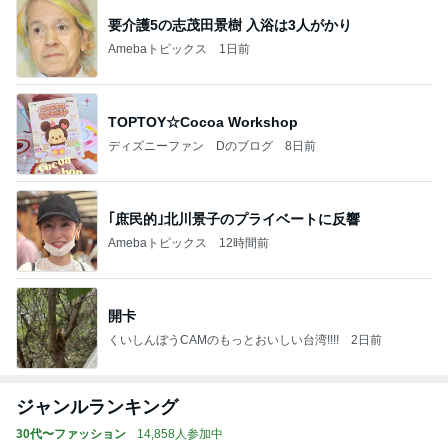
要介護5の志茂田景樹 入浴は3人がかり
Amebaトピックス
1日前
TOPTOY☆Cocoa Workshop
ディズニーファン Dのブログ
8日前
｢庶民的｣北川景子のプライベートに反響
Amebaトピックス
12時間前
開卡
くいしんぼうCAMのもっとおいしい台湾!!!!
2日前
ジャンルランキング
30代〜ファッション
14,858人参加中