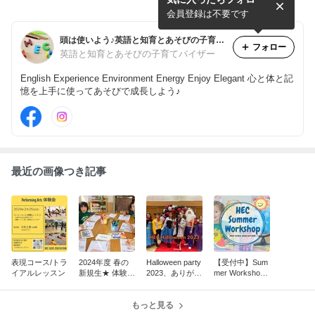
op 2023
ミニレッスン＆説明会のお知
らせ ★
会員登録は不要です
頭は使いよう♪英語と知育とあそびの子育て☆ハピイークラブ
フォロー
英語と知育とあそびの子育てバイザー
English Experience Environment Energy Enjoy Elegant 心と体と記
憶を上手に使ってあそびで成長しよう♪
最近の画像つき記事
表現コース/トラ
2024年度 春の
Halloween party
【受付中】Sum
イアルレッスン
新規生★ 体験ミ
2023、ありがと
mer Workshop
ニレッスン＆説
うございました
2023
明会のお知らせ
♪【動画あり】
★
もっと見る