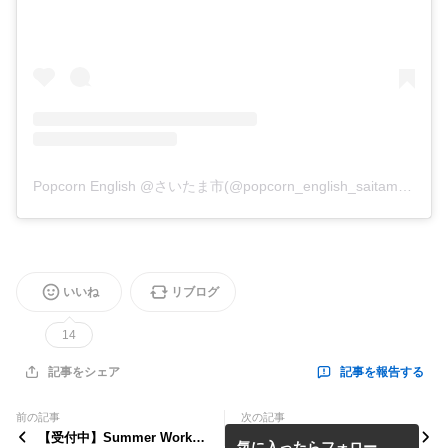
Popcorn English @さいたま市(@popcorn_english_saitama)がシェアした投稿
いいね
リブログ
14
記事を報告する
記事をシェア
前の記事
次の記事
【受付中】Summer Worksh
2023年度 春の新規生★ 体験
気に入ったらフォロー