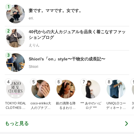
1
妻です。ママです。女です。
eri.
2
40代からの大人カジュアルを品良く着こなすファッ
ションブログ
えりん
3
Shiori's「on」style〜干物女の成長記〜
Shiori
4
5
6
7
8
TOKYO REAL
coco-eririko大
銀の滴降る降
*** あやのハピ
UNIQLOコー
CLOTHES 大
人のプチプラ
るまわり
ログ ***
ディネート日
人世代のリア
mixコーデ
に・・・
記
ハ
ルクローズ
♪
もっと見る