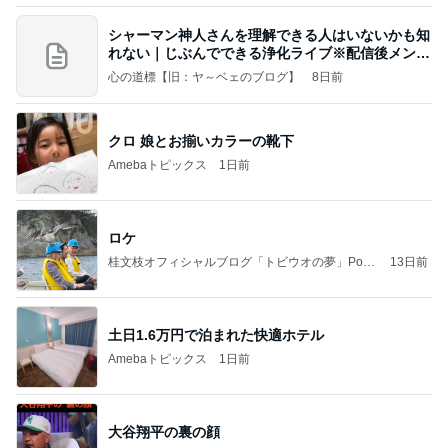
シャーマン神人さんを理解できる人はいないかも知
れない｜じぶんでできる浄化ライブ※配信後メンバ
ー限
心の道標【旧：ヤ～ベェのブログ】
8日前
クロ 娘とお揃いカラーの靴下
Amebaトピックス
1日前
ロケ
桂文枝オフィシャルブログ「トビウオの夢」Pow
13日前
ered by Ameba
土日1.6万円で泊まれた快適ホテル
Amebaトピックス
1日前
大谷翔平の裏の顔