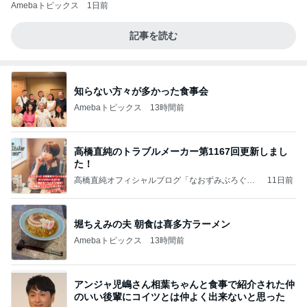
Amebaトピックス
1日前
記事を読む
知らない方々が多かった食事会
Amebaトピックス
13時間前
高橋直純のトラブルメーカー第1167回更新しまし
た！
高橋直純オフィシャルブログ「なおずみぶろぐ」
11日前
Powered by Ameba
堀ちえみの夫 朝食は喜多方ラーメン
Amebaトピックス
13時間前
アンジャ児嶋さん相葉ちゃんと食事で紹介された仲
のいい後輩にコイツとは仲よく出来ないと思った