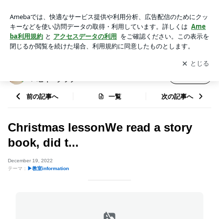
Christmas lessonWe read a story book, did t... | 頭は使いよう♪
英語と知育とあそびの子育て☆ハピイークラブ
アプリをダウンロードして
ブログの更新通知
を受け取りまし
開く
ょう。
頭は使いよう♪英語と知育とあそびの子育て☆
フォロー
ハピイークラブ
前の記事へ
一覧
次の記事へ
Christmas lessonWe read a story
book, did t...
December 19, 2022
テーマ：
▶︎教室information