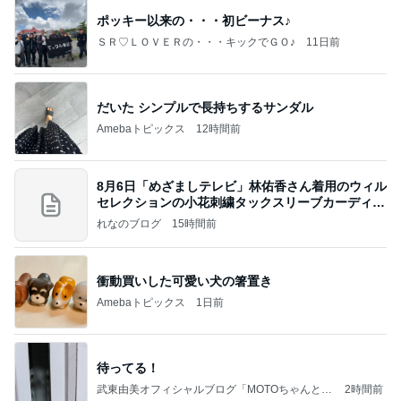
ポッキー以来の・・・初ビーナス♪
ＳＲ♡ＬＯＶＥＲの・・・キックでＧＯ♪
11日前
だいた シンプルで長持ちするサンダル
Amebaトピックス
12時間前
8月6日「めざましテレビ」林佑香さん着用のウィル
セレクションの小花刺繍タックスリーブカーディガ
ン
れなのブログ
15時間前
衝動買いした可愛い犬の箸置き
Amebaトピックス
1日前
待ってる！
武東由美オフィシャルブログ「MOTOちゃんとの
2時間前