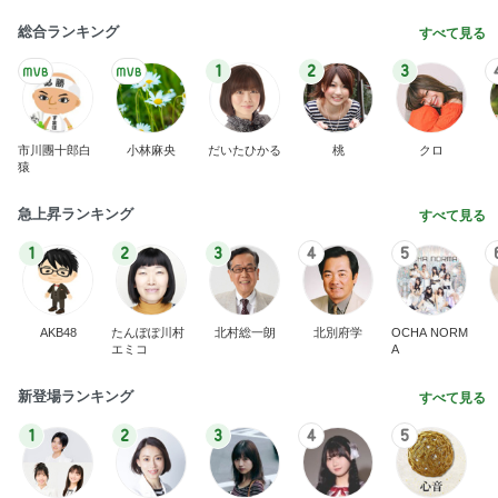
総合ランキング
すべて見る
1
2
3
市川團十郎白
小林麻央
だいたひかる
桃
クロ
猿
急上昇ランキング
すべて見る
1
2
3
4
5
AKB48
たんぽぽ川村
北村総一朗
北別府学
OCHA NORM
エミコ
A
新登場ランキング
すべて見る
1
2
3
4
5