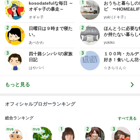
1
1
kosodatefulな毎日 ～
おうちと暮らしの
オギャ子の暴走～
ピ 〜HOME&LI
オギャ子
yuki (ドキ子）
2
2
日曜日は９時まで寝た
ほんとうに必要な
い。
か持たない暮らし
ep Life Simple
あべかわ
yukiko
ンテリアのきろく
3
3
四十路シンパパの家族
１００均・カルデ
日記
好き！食いしん坊
らりん☆のブログ
はやパパ
☆きらりん☆
もっと見る
オフィシャルブロガーランキング
総合ランキング
すべて見る
1
2
3