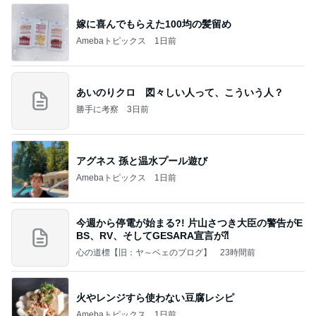
嫁に喜んでもらえた100均の髪留め
Amebaトピックス
1日前
あいのりクロ 図々しい人って、こういう人？
勝手に考察
3日前
アグネス 孫と温水プール遊び
Amebaトピックス
1日前
今週から停電が始まる?! 片山さつき大臣の警告がE
BS、RV、そしてGESARA宣言が⁈
心の道標【旧：ヤ～ベェのブログ】
23時間前
火やレンジすら使わない豆腐レシピ
Amebaトピックス
1日前