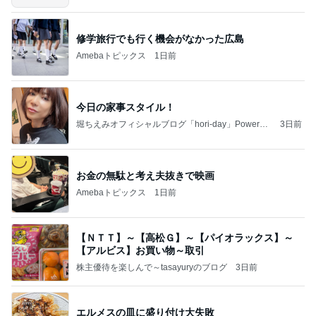
修学旅行でも行く機会がなかった広島
Amebaトピックス
1日前
今日の家事スタイル！
堀ちえみオフィシャルブログ「hori-day」Powered
3日前
by Ameba
お金の無駄と考え夫抜きで映画
Amebaトピックス
1日前
【ＮＴＴ】～【高松Ｇ】～【パイオラックス】～
【アルビス】お買い物～取引
株主優待を楽しんで～tasayuryのブログ
3日前
エルメスの皿に盛り付け大失敗