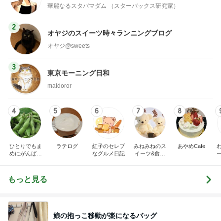
華麗なるスタバマダム （スターバックス研究家）
2
オヤジのスイーツ時々ランニングブログ
オヤジ@sweets
3
東京モーニング日和
maldoror
4
5
6
7
8
ひとりでもま
ラテログ
紅子のセレブ
みねみねのス
あやめCafe
めにがんばる
なグルメ日記
イーツ&食パ
ブログ
ンブログ❤️
もっと見る
娘の抱っこ移動が楽になるバッグ