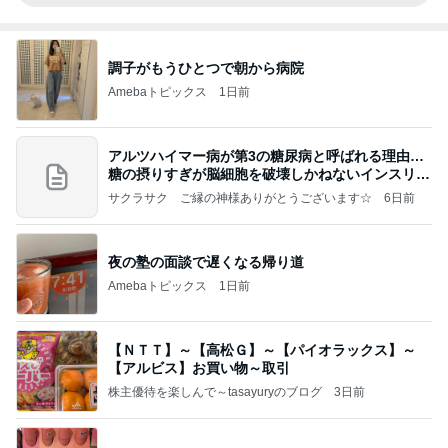
調子がもうひとつで朝から病院
Amebaトピックス
1日前
アルツハイマー病が第3の糖尿病と呼ばれる理由…
糖の摂りすぎが脳細胞を破壊しかねないインスリン
の恐
サクラサク ご縁の神様ありがとうございます☆
6日前
夜の塾の面談で遅くなる帰り道
Amebaトピックス
1日前
【ＮＴＴ】～【高松Ｇ】～【パイオラックス】～
【アルビス】お買い物～取引
株主優待を楽しんで～tasayuryのブログ
3日前