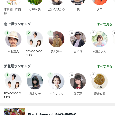
市川團十郎白
小林麻央
だいたひかる
桃
クロ
猿
急上昇ランキング
すべて見る
1
2
3
4
5
木村直人
BEYOOOOO
美川憲一
吉岡淳
水森かおり
NDS
新登場ランキング
すべて見る
1
2
3
4
5
BEYOOOOO
島倉りか
ゆうこりん
石 安伊
蒼井心音
NDS
鶏もも肉800gを揚げた唐揚げ