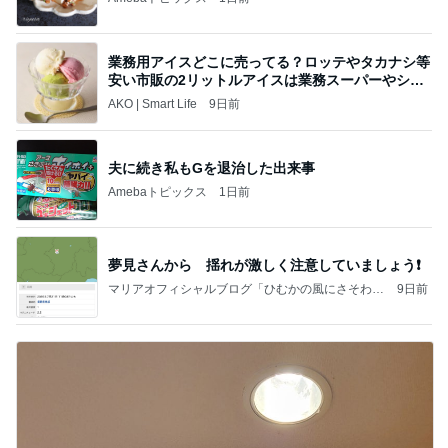
業務用アイスどこに売ってる？ロッテやタカナシ等
安い市販の2リットルアイスは業務スーパーやシャ
トレ
AKO | Smart Life
9日前
夫に続き私もGを退治した出来事
Amebaトピックス
1日前
夢見さんから 揺れが激しく注意していましょう❗️
マリアオフィシャルブログ「ひむかの風にさそわれ
9日前
て」Powered by Ameba