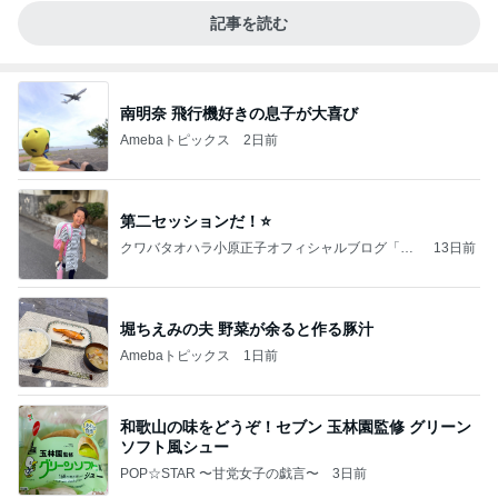
記事を読む
南明奈 飛行機好きの息子が大喜び
Amebaトピックス
2日前
第二セッションだ！⭐️
クワバタオハラ小原正子オフィシャルブログ「女
13日前
前。」powered by Ameba
堀ちえみの夫 野菜が余ると作る豚汁
Amebaトピックス
1日前
和歌山の味をどうぞ！セブン 玉林園監修 グリーン
ソフト風シュー
POP☆STAR 〜甘党女子の戯言〜
3日前