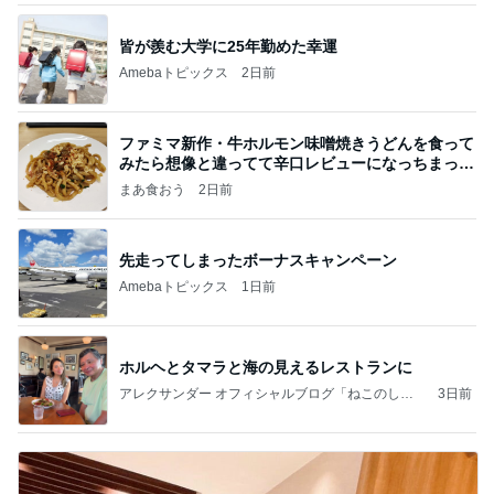
皆が羨む大学に25年勤めた幸運
Amebaトピックス
2日前
ファミマ新作・牛ホルモン味噌焼きうどんを食って
みたら想像と違ってて辛口レビューになっちまった
話
まあ食おう
2日前
先走ってしまったボーナスキャンペーン
Amebaトピックス
1日前
ホルヘとタマラと海の見えるレストランに
アレクサンダー オフィシャルブログ「ねこのしっ
3日前
ぽ欲しいな」Powered by Ameba