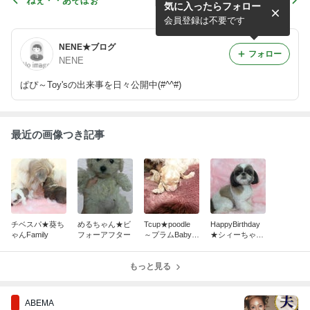
ねぇ・・あそぼぉ
トイプードル☆ミントちゃん
気に入ったらフォロー
会員登録は不要です
NENE★ブログ
フォロー
NENE
ぱぴ～Toy'sの出来事を日々公開中(#^^#)
最近の画像つき記事
チベスパ★葵ち
めるちゃん★ビ
Tcup★poodle
HappyBirthday
ゃんFamily
フォーアフター
～プラムBaby
★シィーちゃん
生後4日目～
Baby
もっと見る
ABEMA