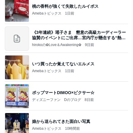
桃の香料が強くて失敗したルイボス
Amebaトピックス
1日前
《3年連続》瑶子さま 懇意の高級カーディーラー
協賛のイベントにご出席…宮内庁が懸念する“熱心
すぎ
hirokoの✿Love＆Awakening✿
9日前
いつ買ったか覚えてないエルメス
Amebaトピックス
1日前
ポップマートDIMOO×ピクサー☆
ディズニーファン Dのブログ
8日前
娘から送られてきた面白い写真
Amebaトピックス
10時間前