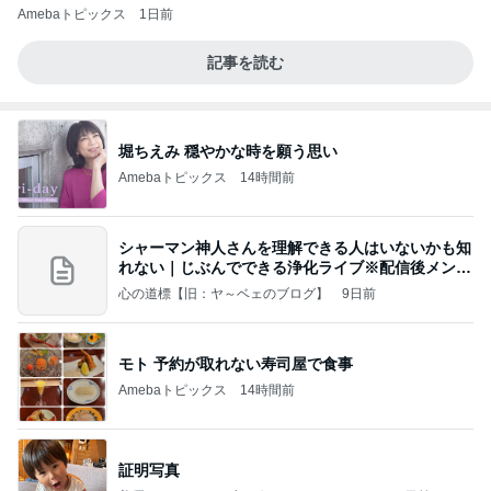
Amebaトピックス
1日前
記事を読む
堀ちえみ 穏やかな時を願う思い
Amebaトピックス
14時間前
シャーマン神人さんを理解できる人はいないかも知
れない｜じぶんでできる浄化ライブ※配信後メンバ
ー限
心の道標【旧：ヤ～ベェのブログ】
9日前
モト 予約が取れない寿司屋で食事
Amebaトピックス
14時間前
証明写真