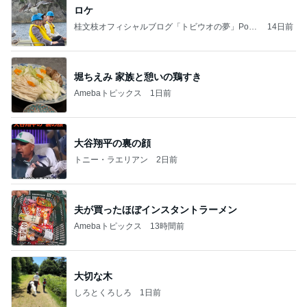
ロケ
桂文枝オフィシャルブログ「トビウオの夢」Pow
14日前
ered by Ameba
堀ちえみ 家族と憩いの鶏すき
Amebaトピックス
1日前
大谷翔平の裏の顔
トニー・ラエリアン
2日前
夫が買ったほぼインスタントラーメン
Amebaトピックス
13時間前
大切な木
しろとくろしろ
1日前