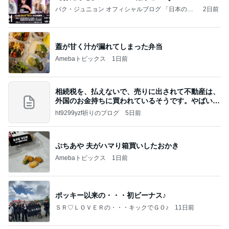
パク・ジュニョン オフィシャルブログ 「日本の
2日前
心」 powered by Ameba
蓋が甘く汁が漏れてしまった弁当
Amebaトピックス
1日前
相続税を、払えないで、売りに出されて不動産は、
外国のお金持ちに買われているそうです。やばいで
すよ
ht9299yzf祈りのブログ
5日前
ぷちあや 夫がハマり箱買いしたおかき
Amebaトピックス
1日前
ポッキー以来の・・・初ビーナス♪
ＳＲ♡ＬＯＶＥＲの・・・キックでＧＯ♪
11日前