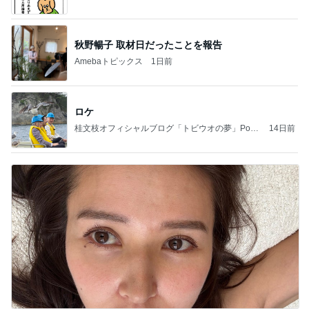
秋野暢子 取材日だったことを報告
Amebaトピックス
1日前
ロケ
桂文枝オフィシャルブログ「トビウオの夢」Pow
14日前
ered by Ameba