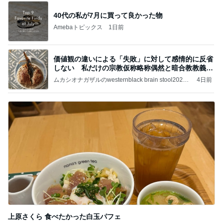
40代の私が7月に買って良かった物
Amebaトピックス
1日前
価値観の違いによる「失敗」に対して感情的に反省
しない 私だけの宗教仮称略称偶然と暗合教教義候
補
ムカシオナガザルのwesternblack brain stool2024
4日前
年（令和6）11月25日以来減酒断煙再開ムカシオナ
ガザル
上原さくら 食べたかった白玉パフェ