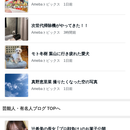
Amebaトピックス
1日前
次世代掃除機がやってきた！！
Amebaトピックス
3時間前
モト冬樹 葉山に行き疲れた愛犬
Amebaトピックス
1日前
真野恵里菜 撮りたくなった空の写真
Amebaトピックス
1日前
芸能人・有名人ブログ TOPへ
辻希美の長女 ｢プロ顔負け｣のお菓子公開