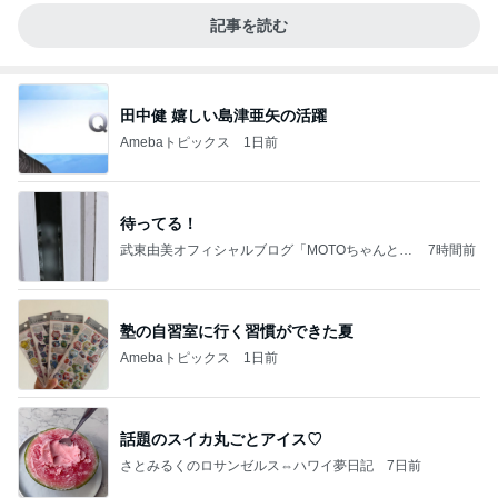
記事を読む
田中健 嬉しい島津亜矢の活躍
Amebaトピックス
1日前
待ってる！
武東由美オフィシャルブログ「MOTOちゃんとの
7時間前
はっぴぃな毎日」Powered by Ameba
塾の自習室に行く習慣ができた夏
Amebaトピックス
1日前
話題のスイカ丸ごとアイス♡
さとみるくのロサンゼルス⇔ハワイ夢日記
7日前