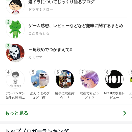
連ドラについてじっくり語るブログ
ドラマミタロー
2
ゲーム感想、レビューなどなど趣味に関するまとめ
こだまもとる
3
三角絞めでつかまえて2
カミヤマ
4
5
6
7
8
アンパンマン
怒りくまのブ
勝手に映画紹
映画でもどう
MOJIの映画レ
先生の映画講
ログ（仮）
介！？
どす？
ビュー
座
もっと見る
トップブロガーランキング