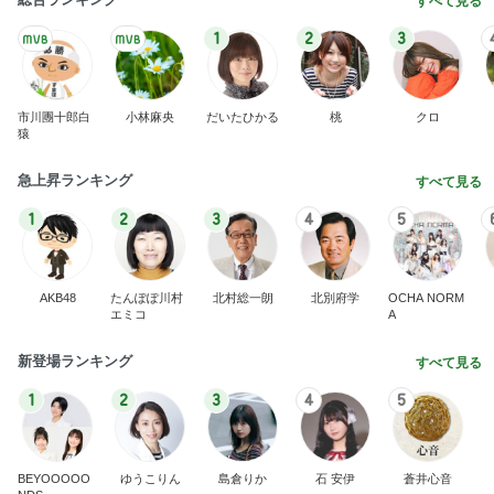
すべて見る
1
2
3
市川團十郎白
小林麻央
だいたひかる
桃
クロ
猿
急上昇ランキング
すべて見る
1
2
3
4
5
AKB48
たんぽぽ川村
北村総一朗
北別府学
OCHA NORM
エミコ
A
新登場ランキング
すべて見る
1
2
3
4
5
BEYOOOOO
ゆうこりん
島倉りか
石 安伊
蒼井心音