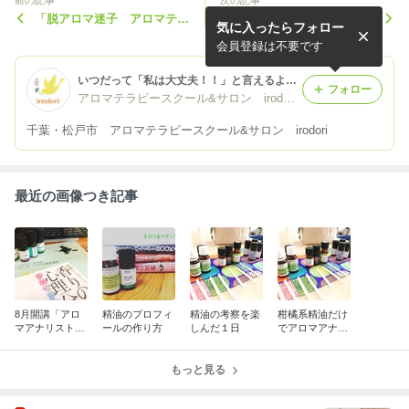
前の記事
次の記事
「脱アロマ迷子 アロマテラ
「脱アロマ迷子アロマテラピ
気に入ったらフォロー
ピーレッスン」アロマテラピ
ーレッスン」いよいよ今月か
ーを理解し伝える力を身につ
らスタートいたします。 ...
会員登録は不要です
ける...
いつだって「私は大丈夫！！」と言えるように
フォロー
アロマテラピースクール&サロン irodori 山野 笑子
千葉・松戸市 アロマテラピースクール&サロン irodori
最近の画像つき記事
8月開講「アロ
精油のプロフィ
精油の考察を楽
柑橘系精油だけ
マアナリスト養
ールの作り方
しんだ１日
でアロマアナリ
成講座」のご案
ーゼ！
内
もっと見る