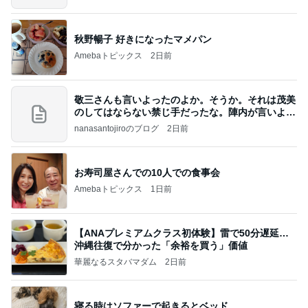
秋野暢子 好きになったマメパン
Amebaトピックス
2日前
敬三さんも言いよったのよか。そうか。それは茂美
のしてはならない禁じ手だったな。陣内が言いよる
のよ
nanasantojiroのブログ
2日前
お寿司屋さんでの10人での食事会
Amebaトピックス
1日前
【ANAプレミアムクラス初体験】雷で50分遅延…
沖縄往復で分かった「余裕を買う」価値
華麗なるスタバマダム
2日前
寝る時はソファーで起きるとベッド