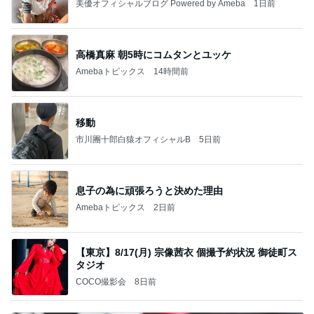
美優オフィシャルブログ Powered by Ameba
1日前
高橋真麻 朝5時にコムタンとユッケ
Amebaトピックス
14時間前
移動
市川團十郎白猿オフィシャルB
5日前
息子の為に頑張ろうと決めた理由
Amebaトピックス
2日前
【東京】8/17(月) 宗像茜衣 個撮予約状況 御徒町ス
タジオ
COCO撮影会
8日前