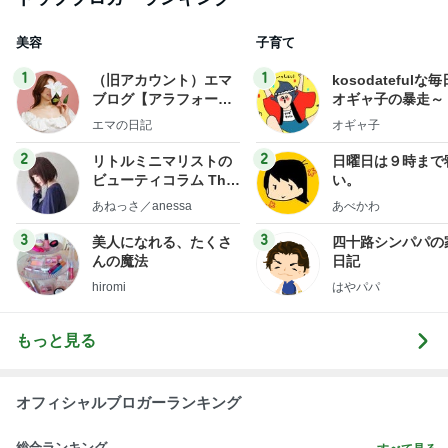
美容
子育て
1
1
（旧アカウント）エマ
kosodatefulな毎
ブログ【アラフォー会
オギャ子の暴走～
社売却セカンドライ
エマの日記
オギャ子
フ】
2
2
リトルミニマリストの
日曜日は９時まで
ビューティコラム The
い。
little minimalist's bea
あねっさ／anessa
あべかわ
uty colum
3
3
美人になれる、たくさ
四十路シンパパの
んの魔法
日記
hiromi
はやパパ
もっと見る
オフィシャルブロガーランキング
総合ランキング