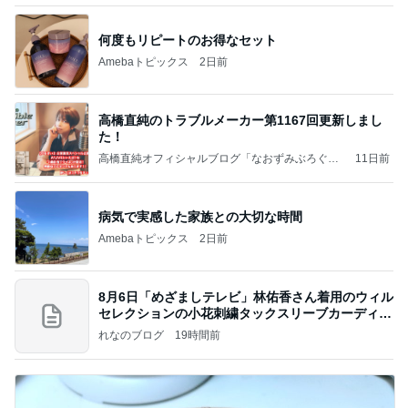
何度もリピートのお得なセット
Amebaトピックス
2日前
高橋直純のトラブルメーカー第1167回更新しまし
た！
高橋直純オフィシャルブログ「なおずみぶろぐ」
11日前
Powered by Ameba
病気で実感した家族との大切な時間
Amebaトピックス
2日前
8月6日「めざましテレビ」林佑香さん着用のウィル
セレクションの小花刺繍タックスリーブカーディガ
ン
れなのブログ
19時間前