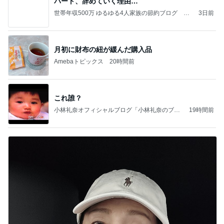
パート、辞めていく理由…
世帯年収500万 ゆるゆる4人家族の節約ブログ 〜
3日前
ケチ旦那と金銭感覚マヒ嫁の日々〜
月初に財布の紐が緩んだ購入品
Amebaトピックス
20時間前
これ誰？
小林礼奈オフィシャルブログ「小林礼奈のブー
19時間前
ブーブログ」Powered by Ameba