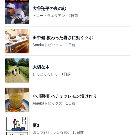
大谷翔平の裏の顔
トニー・ラエリアン
2日前
田中健 教わった暑さに効くツボ
Amebaトピックス
1日前
大切な木
しろとくろしろ
1日前
小川菜摘 ハチミツレモン漬け作り
Amebaトピックス
1日前
夏3
四コマ戦士 パパ戦記
15日前