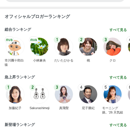
オフィシャルブロガーランキング
総合ランキング
すべて見る
1
2
3
市川團十郎白
小林麻央
だいたひかる
桃
クロ
猿
急上昇ランキング
すべて見る
1
2
3
4
5
加藤紀子
Sakurashimeji
真飛聖
尼子勝紀
モーニング
娘。'26 天気組
新登場ランキング
すべて見る