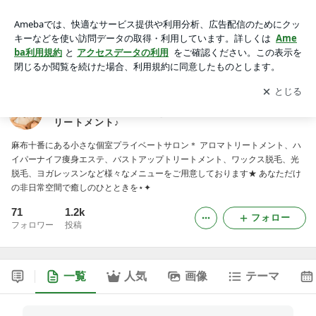
Pulelehua Tokyo doTERRAのアロマとWHO基準のカイロプラ
クティックをミックスさせたオリジナルトリートメント♪
アプリをダウンロードして
ブログの更新通知
を受け取りまし
開く
ょう。
Pulelehua Tokyo doTERRAのアロマとWHO基準の
カイロプラクティックをミックスさせたオリジナルト
リートメント♪
麻布十番にある小さな個室プライベートサロン＊ アロマトリートメント、ハ
イパーナイフ痩身エステ、バストアップトリートメント、ワックス脱毛、光
脱毛、ヨガレッスンなど様々なメニューをご用意しております★ あなただけ
の非日常空間で癒しのひとときを⋆✦
71
1.2k
フォロー
フォロワー
投稿
一覧
人気
画像
テーマ