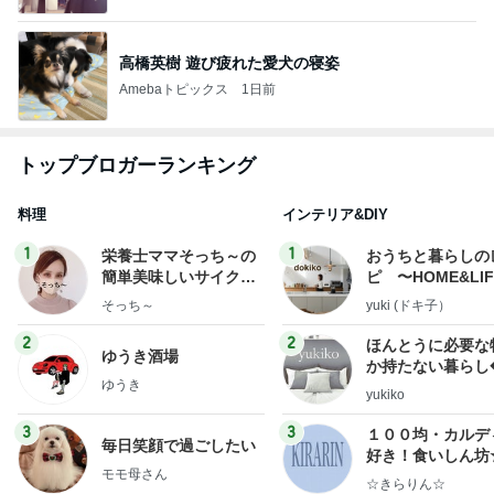
高橋英樹 遊び疲れた愛犬の寝姿
Amebaトピックス
1日前
トップブロガーランキング
料理
インテリア&DIY
1
1
栄養士ママそっち～の
おうちと暮らしの
簡単美味しいサイクル
ピ 〜HOME&LI
献立
そっち～
yuki (ドキ子）
2
2
ほんとうに必要な
ゆうき酒場
か持たない暮らし
ゆうき
ep Life Simple
yukiko
ンテリアのきろく
3
3
１００均・カルデ
毎日笑顔で過ごしたい
好き！食いしん坊
モモ母さん
らりん☆のブログ
☆きらりん☆