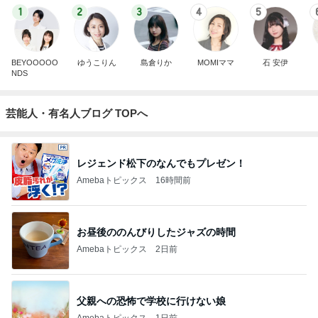
1
2
3
4
5
BEYOOOOO
ゆうこりん
島倉りか
MOMIママ
石 安伊
NDS
芸能人・有名人ブログ TOPへ
レジェンド松下のなんでもプレゼン！
Amebaトピックス
16時間前
お昼後ののんびりしたジャズの時間
Amebaトピックス
2日前
父親への恐怖で学校に行けない娘
Amebaトピックス
1日前