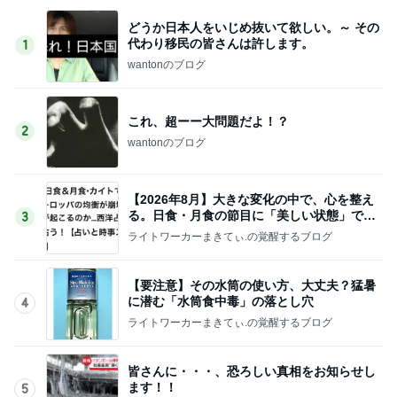
どうか日本人をいじめ抜いて欲しい。～ その
代わり移民の皆さんは許します。
1
wantonのブログ
これ、超ーー大問題だよ！？
2
wantonのブログ
【2026年8月】大きな変化の中で、心を整え
る。日食・月食の節目に「美しい状態」で生
3
きる
ライトワーカーまきてぃ.の覚醒するブログ
【要注意】その水筒の使い方、大丈夫？猛暑
に潜む「水筒食中毒」の落とし穴
4
ライトワーカーまきてぃ.の覚醒するブログ
皆さんに・・・、恐ろしい真相をお知らせし
ます！！
5