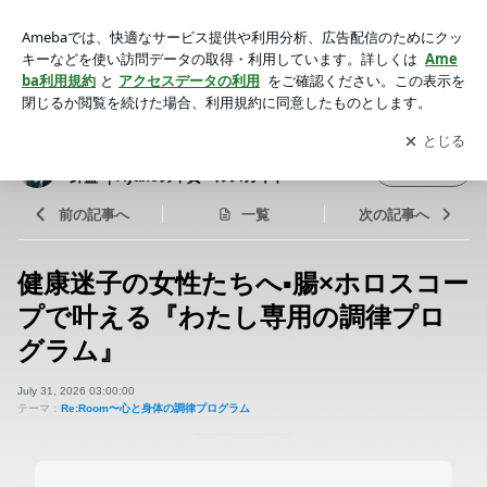
健康迷子の女性たちへ▪️腸×ホロスコープで叶える『わたし専用
の調律プログラム』 | 健康情報に振り回されない、あなただけ
アプリをダウンロードして
ブログの更新通知
を受け取りまし
開く
の羅針盤 ｜Ayanoの本質ヘルスガイド
ょう。
健康情報に振り回されない、あなただけの羅
フォロー
針盤 ｜Ayanoの本質ヘルスガイド
前の記事へ
一覧
次の記事へ
健康迷子の女性たちへ▪️腸×ホロスコー
プで叶える『わたし専用の調律プロ
グラム』
July 31, 2026 03:00:00
テーマ：
Re:Room〜心と身体の調律プログラム