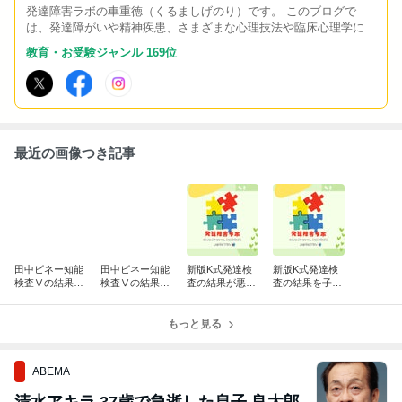
発達障害ラボの車重徳（くるましげのり）です。 このブログで
は、発達障がいや精神疾患、さまざまな心理技法や臨床心理学につ
いて掲載していきます。 2021年7月1日より復活です。
教育・お受験ジャンル 169位
最近の画像つき記事
田中ビネー知能
田中ビネー知能
新版K式発達検
新版K式発達検
検査Ⅴの結果を
検査Ⅴの結果説
査の結果が悪か
査の結果を子育
日常生活に活か
明を受けるとき
った時に何をす
てにどう活かす
すため必要なこ
に気を付けるこ
べきか
か
と
と
もっと見る
ABEMA