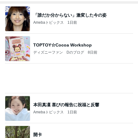
TOPTOY☆Cocoa Workshop
ディズニーファン Dのブログ
8日前
本田真凜 喜びの報告に祝福と反響
Amebaトピックス
1日前
開卡
くいしんぼうCAMのもっとおいしい台湾!!!!
2日前
ジャンルランキング