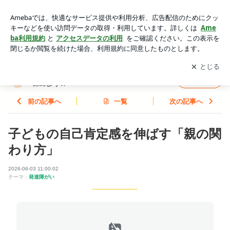
子どもの自己肯定感を伸ばす「親の関わり方」 | WISC-Ⅴ(ウィ
スク5)検査や発達検査の理解を深めよう☆
アプリをダウンロードして
ブログの更新通知
を受け取りまし
開く
ょう。
WISC-Ⅴ(ウィスク5)検査や発達検査の理解を
フォロー
深めよう☆
前の記事へ
一覧
次の記事へ
子どもの自己肯定感を伸ばす「親の関
わり方」
2026-06-03 11:00:02
テーマ：
発達障がい