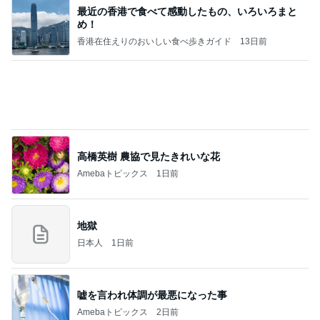
高橋英樹 農協で見たきれいな花
Amebaトピックス
1日前
地獄
日本人
1日前
嘘を言われ体調が最悪になった事
Amebaトピックス
2日前
敬三さんも言いよったのよか。そうか。それは茂美
のしてはならない禁じ手だったな。陣内が言いよる
のよ
nanasantojiroのブログ
2日前