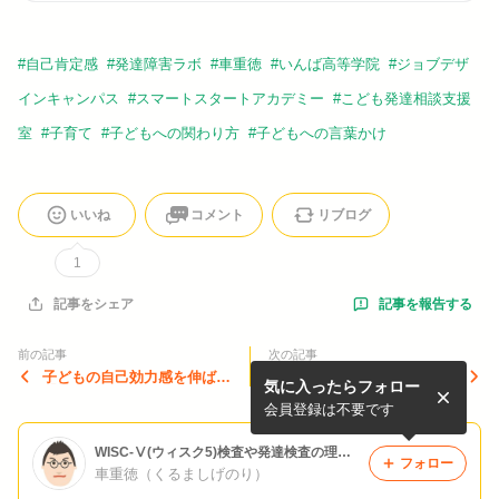
#
自己肯定感
#
発達障害ラボ
#
車重徳
#
いんば高等学院
#
ジョブデザ
インキャンパス
#
スマートスタートアカデミー
#
こども発達相談支援
室
#
子育て
#
子どもへの関わり方
#
子どもへの言葉かけ
いいね
コメント
リブログ
1
記事を報告する
記事をシェア
前の記事
次の記事
子どもの自己効力感を伸ばす
WISC-Ⅴ検査の処理速度指標
気に入ったらフォロー
「親の関わり方」
（PSI）を伸ばす「親の関わ
り方」
会員登録は不要です
WISC-Ⅴ(ウィスク5)検査や発達検査の理解を深めよう☆
フォロー
車重徳（くるましげのり）