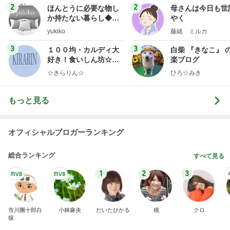
１００均・カルディ大
白柴 『きなこ』 
好き！食いしん坊☆き
楽ブログ
らりん☆のブログ
☆きらりん☆
ひろ☆みき
もっと見る
オフィシャルブロガーランキング
総合ランキング
すべて見る
1
2
3
市川團十郎白
小林麻央
だいたひかる
桃
クロ
猿
急上昇ランキング
すべて見る
1
2
3
4
5