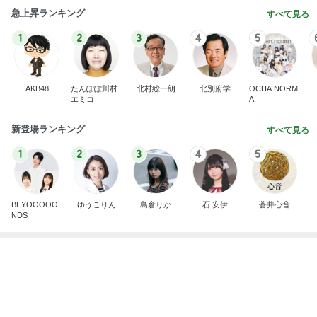
AKB48
たんぽぽ川村
北村総一朗
北別府学
OCHA NORM
エミコ
A
新登場ランキング
すべて見る
1
2
3
4
5
BEYOOOOO
ゆうこりん
島倉りか
石 安伊
蒼井心音
NDS