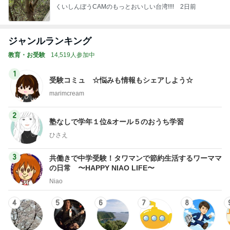
教育・お受験
14,519人参加中
1
受験コミュ ☆悩みも情報もシェアしよう☆
marimcream
2
塾なしで学年１位&オール５のおうち学習
ひさえ
3
共働きで中学受験！タワマンで節約生活するワーママ
の日常 〜HAPPY NIAO LIFE〜
Niao
4
5
6
7
8
【2027年組中
お受験ブルー
2029中受を目
グレーな息子
☘️シュンタ＠2
学受験】サピ
ズ
指す元サピッ
の中高一貫校
027高校受験
ママブログ
クス講師ママ
サブマリン生
に向けたドタ
♡
のブログ
活【現在不登
バタ日記（20
校】
24中受完）&
もっと見る
たまに幼児教