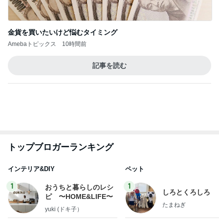
記事を読む
トップブロガーランキング
インテリア&DIY
ペット
1
1
おうちと暮らしのレシ
しろとくろしろ
ピ 〜HOME&LIFE〜
たまねぎ
yuki (ドキ子）
2
2
ほんとうに必要な物し
母さんは今日も世
か持たない暮らし◆Ke
やく
ep Life Simple◆〜イ
yukiko
藤緒 ミルカ
ンテリアのきろく〜
3
3