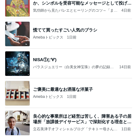
か、シンボルを受容可能なメッセージとして投げる
ことが
気功師から見たバレエとヒーリングのコツ～「まと
4日前
いのば」ブログ
慌てて買ったすごい人気のブラシ
Amebaトピックス
1日前
NISA①(;'∀')
パラスジュエリー（白美女神宝珠）の夢の記録
14日前
（続編）
ご褒美に最適なお洒落な洋菓子
Amebaトピックス
1日前
良心的な事業所ほど経営は苦しく、障害ある子の居
場所「放課後デイサービス」で深刻化する理念と現
実の
立石美津子オフィシャルブログ「テキトー母さんの
1日前
すすめ」Powered by Ameba