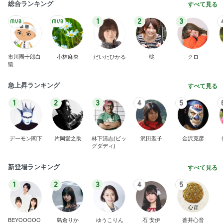
総合ランキング
すべて見る
1
2
3
市川團十郎白
小林麻央
だいたひかる
桃
クロ
猿
急上昇ランキング
すべて見る
1
2
3
4
5
デーモン閣下
片岡愛之助
林下清志(ビッ
沢田聖子
金沢克彦
グダディ)
新登場ランキング
すべて見る
1
2
3
4
5
BEYOOOOO
島倉りか
ゆうこりん
石 安伊
蒼井心音