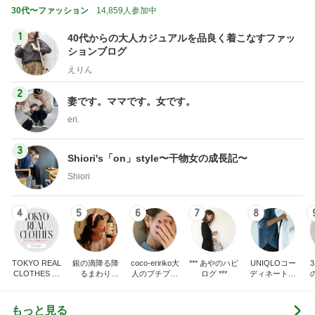
30代〜ファッション
14,859人参加中
1
40代からの大人カジュアルを品良く着こなすファッ
ションブログ
えりん
2
妻です。ママです。女です。
eri.
3
Shiori's「on」style〜干物女の成長記〜
Shiori
4
5
6
7
8
TOKYO REAL
銀の滴降る降
coco-eririko大
*** あやのハピ
UNIQLOコー
CLOTHES 大
るまわり
人のプチプラ
ログ ***
ディネート日
人世代のリア
に・・・
mixコーデ
記
ハ
ルクローズ
♪
もっと見る