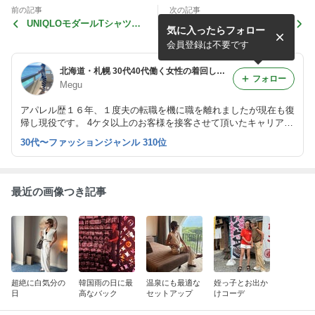
前の記事
次の記事
UNIQLOモダールTシャツで
ほぼ全身ZARAで寒い日の白
気に入ったらフォロー
ちょっとそこまでカジュアル
✖️ベージュコーデ
コーデ
会員登録は不要です
北海道・札幌 30代40代働く女性の着回しコーディネートファッションアドバイス
フォロー
Megu
アパレル歴１６年、１度夫の転職を機に職を離れましたが現在も復
帰し現役です。 4ケタ以上のお客様を接客させて頂いたキャリアを
活かして微力ながらファッションを楽しむお手伝いをさせていただ
30代〜ファッションジャンル 310位
きたいです。
最近の画像つき記事
超絶に白気分の
韓国雨の日に最
温泉にも最適な
姪っ子とお出か
日
高なバック
セットアップ
けコーデ