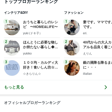
トップブロガーランキング
インテリア&DIY
ファッション
1
1
おうちと暮らしのレシ
妻です。ママです
ピ 〜HOME&LIFE〜
です。
yuki (ドキ子）
eri.
2
2
ほんとうに必要な物し
40代からの大人
か持たない暮らし◆Ke
アルを品良く着こ
ep Life Simple◆〜イ
ファッションブロ
yukiko
えりん
ンテリアのきろく〜
3
3
１００均・カルディ大
銀の滴降る降るま
好き！食いしん坊☆き
に・・・
らりん☆のブログ
☆きらりん☆
illallan
もっと見る
オフィシャルブロガーランキング