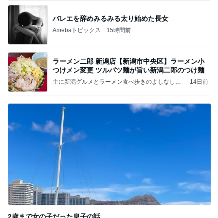
バレエを辞めみるみる太り始めた長女
Amebaトピックス
15時間前
ラーメン二郎 新潟店【新潟市中央区】ラーメン小
つけメン変更 ツルパツ麺が旨い新潟二郎のつけ麺
主に新潟グルメとラーメン食べ歩きのよしなしご
14日前
と
2歳まで女の子だった息子の話