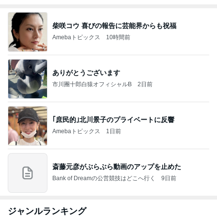
柴咲コウ 喜びの報告に芸能界からも祝福
Amebaトピックス
10時間前
ありがとうございます
市川團十郎白猿オフィシャルB
2日前
｢庶民的｣北川景子のプライベートに反響
Amebaトピックス
1日前
斎藤元彦がぶらぶら動画のアップを止めた
Bank of Dreamの公営競技はどこへ行く
9日前
ジャンルランキング