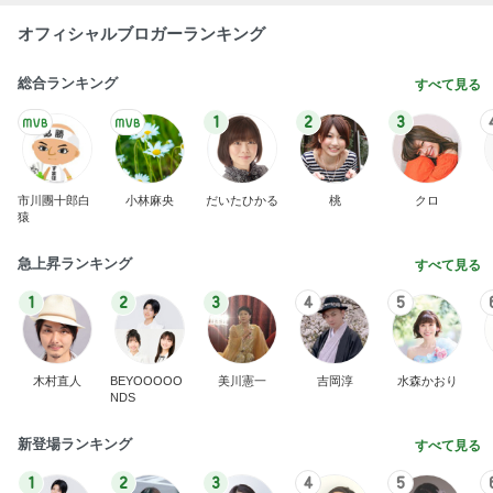
オフィシャルブロガーランキング
総合ランキング
すべて見る
1
2
3
市川團十郎白
小林麻央
だいたひかる
桃
クロ
猿
急上昇ランキング
すべて見る
1
2
3
4
5
木村直人
BEYOOOOO
美川憲一
吉岡淳
水森かおり
NDS
新登場ランキング
すべて見る
1
2
3
4
5