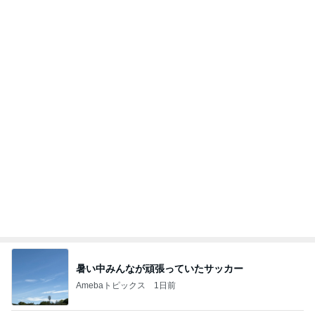
よし、タイ行こ
与儀大介
24時間前
平野ノラ 女子に好評の猫衣装
Amebaトピックス
1日前
日東駒専や産近甲龍は英語よりも国語の攻略が重視
される、のかもしれない。
Bank of Dreamの公営競技はどこへ行く
11日前
休み休みの毛づくろいの続き
Amebaトピックス
11時間前