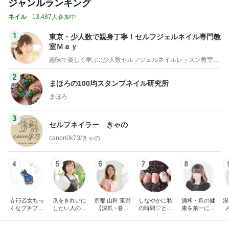
ジャンルランキング
ネイル
13,487人参加中
1
東京・少人数で親身丁寧！セルフジェルネイル専門教
室Ｍａｙ
趣味で楽しく学ぶ♫少人数セルフジェルネイルレッスン教室・東京
2
まほろの100均スタンプネイル研究所
まほろ
3
セルフネイラー きゃの
canon0k73/きゃの
4
5
6
7
8
☆ﾃﾗ乙女ちっ
爪をきれいに
京都 山科 東野
しなやかに私
浦和・爪の健
深
くなプチプラ
したい人のた
【深爪 ･巻き
の時間♡とき
康を第一に考
ネイル☆
めのネイルサ
爪】 専門サロ
めきnail diary
えた上品ネイ
ロンR.Queen
ン サンセリテ
ルデザインが