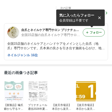
次の記事
【新製品】噛爪癖から守るマ
気に入ったらフォロー
ニキュアを新発売
会員登録は不要です
自爪とネイルケア専門サロン プリナチュールの公式ブログ
フォロー
全国15店舗の自爪ネイルケア専門サロン｜プリナチュール
全国15店舗のネイルケアとハンドケアをメインとした自爪（地
爪）専門サロンです。爪本来の良さを引き出す施術を心がけ、地味
で地道ですがネイルケアを広めるために頑張っています。
ネイルジャンル 16位
最近の画像つき記事
【新製品】噛爪
プリナチュール
【楽天市場店】
【楽天市場店】
癖から守るマニ
通信2026年夏号
本日から楽天ス
本日から楽天ス