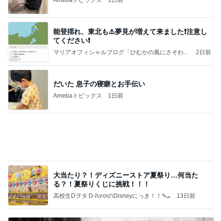
能登揺れ、東北も⚠️夢見が増えて来ました❗️注意し
てください❗️
マリアオフィシャルブログ「ひむかの風にさそわれ
2日前
て」Powered by Ameba
だいた 息子の寝癖とお手伝い
Amebaトピックス
1日前
大当たり？！ディズニーストア夏祭り…何当た
る？！夏祭りくじに挑戦！！！
高校生Dヲタ Ꭰ-ᎮꭵꭹꭴのDisneyにっき！！✎ܚ
13日前