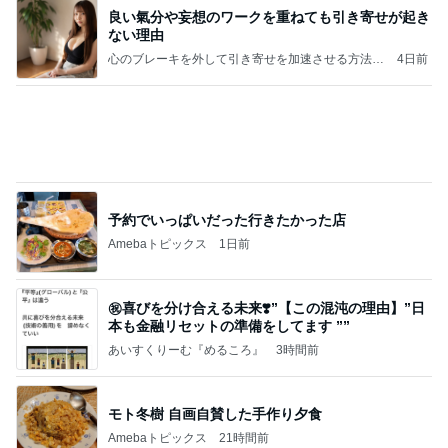
クロとこいたんって何かあったの？
あいのりブログ
2日前
疲れた日に役立つ手作りみたいな餃子
Amebaトピックス
1日前
かっちちちちが来てくれた！おしゃれなものを持っ
て！
桃オフィシャルブログ Powered by Ameba
10日前