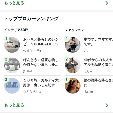
Nail＜検見川
〈爪の悩みに
人気のネイル
田
もっと見る
＞
お困りの方〉
サロン・ネイ
ルスクール・
ロ
ローズクレ
ア・
トップブロガーランキング
インテリア&DIY
ファッション
1
1
おうちと暮らしのレシ
妻です。ママです
ピ 〜HOME&LIFE〜
です。
yuki (ドキ子）
eri.
2
2
ほんとうに必要な物し
40代からの大人
か持たない暮らし◆Ke
アルを品良く着こ
ep Life Simple◆〜イ
ファッションブロ
yukiko
えりん
ンテリアのきろく〜
3
3
１００均・カルディ大
銀の滴降る降るま
好き！食いしん坊☆き
に・・・
らりん☆のブログ
☆きらりん☆
illallan
もっと見る