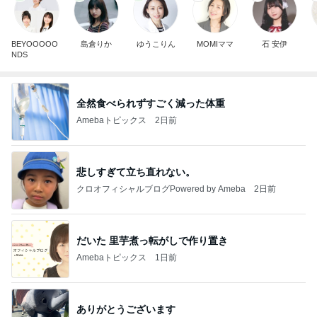
BEYOOOOO
島倉りか
ゆうこりん
MOMIママ
石 安伊
NDS
全然食べられずすごく減った体重
Amebaトピックス
2日前
悲しすぎて立ち直れない。
クロオフィシャルブログPowered by Ameba
2日前
だいた 里芋煮っ転がしで作り置き
Amebaトピックス
1日前
ありがとうございます