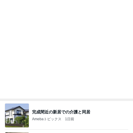
良い氣分や妄想のワークを重ねても引き寄せが起き
ない理由
心のブレーキを外して引き寄せを加速させる方法：
4日前
引き寄せ研究所
予約でいっぱいだった行きたかった店
Amebaトピックス
1日前
㊗️喜びを分け合える未来❣️”【この混沌の理由】”⽇
本も⾦融リセットの準備をしてます ””
あいすくりーむ『めるころ』
3時間前
モト冬樹 自画自賛した手作り夕食
Amebaトピックス
21時間前