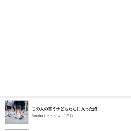
朝のルーティン
渡辺美奈代オフィシャルブログ「Minayo Land」P
2日前
owered by Ameba
カナヘビの餌を探す朝からの狩り
Amebaトピックス
1日前
こんな時代が来るとは誰が予想できただろうか？
浮浪の走り者のブログ
2日前
初めて知った残高だけの銀行特典
Amebaトピックス
2日前