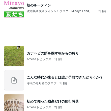
【新記事】これができる女性を男は手放せない！究
極の恋愛テクニック
クノタチホオフィシャルブログ「恋学・性学研究
2日前
室」Powered by Ameba
天井の木が落ち着く心地良い寝室
Amebaトピックス
1日前
平和を守る
ブルーサファイア
3日前