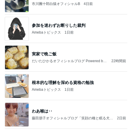
市川團十郎白猿オフィシャルB
4日前
参加を迷わずお断りした裁判
Amebaトピックス
1日前
実家で晩ご飯
だいたひかるオフィシャルブログ Powered by
22時間前
Ameba
根本的な理解を深める資格の勉強
Amebaトピックス
1日前
わあ喉は‥
藤田朋子オフィシャルブログ「笑顔の種と眠る犬」
2日前
Powered by Ameba