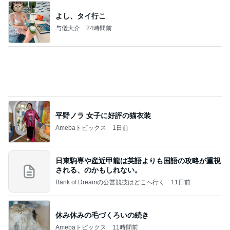
【秩父鉄道】８/２～１１/３０開催 ガリガリ君が
秩父鉄道に遊びにやってくる！のご紹介です
秩父市議会議員 黒澤秀之 ブログ Powered by Ame
10日前
ba
受付で言われ混乱した夫の手術日
Amebaトピックス
1日前
☆We're timelesz LIVE TOUR 2026 episode2 MO
MENTUM
☆☆☆ゆきちにっき☆☆☆
7日前