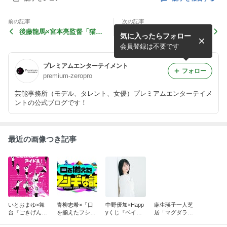
前の記事
次の記事
後藤龍馬×宮本亮監督「猫を
麻生瑛子×一人芝居「マグダ
気に入ったらフォロー
飼えば良い」
ラのマリヤ」
会員登録は不要です
プレミアムエンターテイメント
フォロー
premium-zeropro
芸能事務所（モデル、タレント、女優）プレミアムエンターテイメ
ントの公式ブログです！
最近の画像つき記事
いとおまゆ×舞
青柳志希×「口
中野優加×Happ
麻生瑛子一人芝
台『ごきげんよ
を揃えたフシギ
yくじ『ベイマ
居「マグダラの
うアイドル！』
な話」
ックス』vol.3.0
マリア」