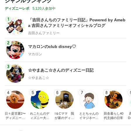
ジャンルランキング
ディズニーレポ
5,120人参加中
1
「吉田さんちのファミリー日記」Powered by Ameb
a 吉田さんファミリーオフィシャルブログ
吉田さんファミリー
2
マカロンのclub disney♡
マカロン
3
☆やまあこ☆さんのディズニー日記
☆やまあこ☆
4
5
6
7
8
日々是甘露2〜
れこたんのデ
I＆Cママ 我
ととちゃんの
田舎暮らし40
ディズニー風
ィズニー大好
が家のディズ
イマジネーシ
代主婦の日常
Ꭰ
味〜
き♡孫4人
ニー♡ブログ
ョンタイム