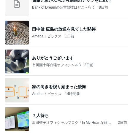
斎藤元彦がぶらぶら動画のアップを止めた
Bank of Dreamの公営競技はどこへ行く
8日前
田中健 広島の放送を見てした黙祷
Amebaトピックス
1日前
ありがとうございます
市川團十郎白猿オフィシャルB
2日前
家の向きを誤り始まった後悔
Amebaトピックス
14時間前
７人待ち
沢田聖子オフィシャルブログ「In My Heartな旅日
2日前
記」by Ameba