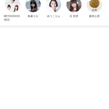
BEYOOOOO
島倉りか
ゆうこりん
石 安伊
蒼井心音
NDS