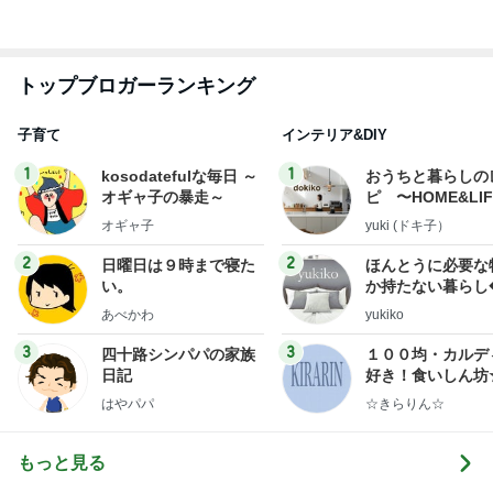
トップブロガーランキング
子育て
インテリア&DIY
1
1
kosodatefulな毎日 ～
おうちと暮らしの
オギャ子の暴走～
ピ 〜HOME&LI
オギャ子
yuki (ドキ子）
2
2
日曜日は９時まで寝た
ほんとうに必要な
い。
か持たない暮らし
ep Life Simple
あべかわ
yukiko
ンテリアのきろく
3
3
四十路シンパパの家族
１００均・カルデ
日記
好き！食いしん坊
らりん☆のブログ
はやパパ
☆きらりん☆
もっと見る