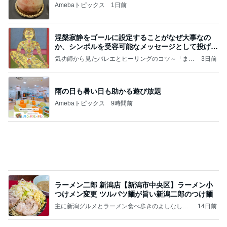
主に新潟グルメとラーメン食べ歩きのよしなしご
14日前
と
母が忘れ悔しい440万の保険料
Amebaトピックス
2日前
記事を読む