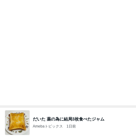
だいた 薬の為に結局3枚食べたジャム
Amebaトピックス
1日前
好きな男には愛されない女の魂の秘密
クノタチホオフィシャルブログ「恋学・性学研
24時間前
究室」Powered by Ameba
幸せすぎた唯一無二の鮪のテール
Amebaトピックス
17時間前
テテとグクは、かなりの確率で一緒にいるね(#^.^
#)
Purplevjkのブログ
2日前