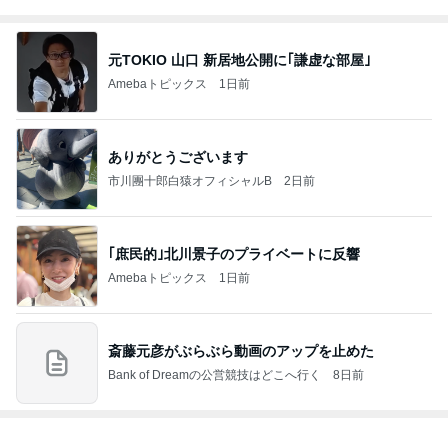
元TOKIO 山口 新居地公開に｢謙虚な部屋｣
Amebaトピックス
1日前
ありがとうございます
市川團十郎白猿オフィシャルB
2日前
｢庶民的｣北川景子のプライベートに反響
Amebaトピックス
1日前
斎藤元彦がぶらぶら動画のアップを止めた
Bank of Dreamの公営競技はどこへ行く
8日前