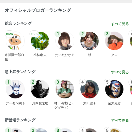
オフィシャルブロガーランキング
総合ランキング
すべて見る
1
2
3
市川團十郎白
小林麻央
だいたひかる
桃
クロ
猿
急上昇ランキング
すべて見る
1
2
3
4
5
デーモン閣下
片岡愛之助
林下清志(ビッ
沢田聖子
金沢克彦
グダディ)
新登場ランキング
すべて見る
1
2
3
4
5