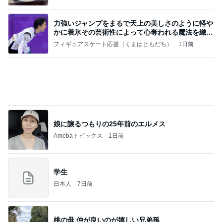
力強いジャンプをまるで天上の美しさのように軽や
かに着氷その芸術性によって心奪われる魔法を織り
なす
フィギュアスケート応援（くまはともだち）
1日前
娘に譲るつもりの25年前のエルメス
Amebaトピックス
1日前
学生
日本人
7日前
桃の母 仲が良いのが嬉しい兄弟孫
Amebaトピックス
2日前
同じ夢