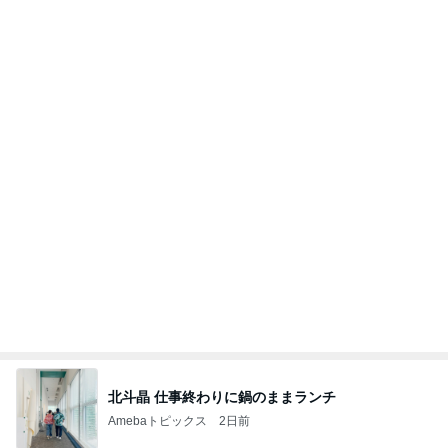
北斗晶 仕事終わりに鍋のままランチ
Amebaトピックス
2日前
良心的な事業所ほど経営は苦しく、障害ある子の居
場所「放課後デイサービス」で深刻化する理念と現
実の
立石美津子オフィシャルブログ「テキトー母さんの
1日前
すすめ」Powered by Ameba
SNSで人気のヘアケアがdeal対象
Amebaトピックス
1日前
NISA①(;'∀')
パラスジュエリー（白美女神宝珠）の夢の記録
14日前
（続編）