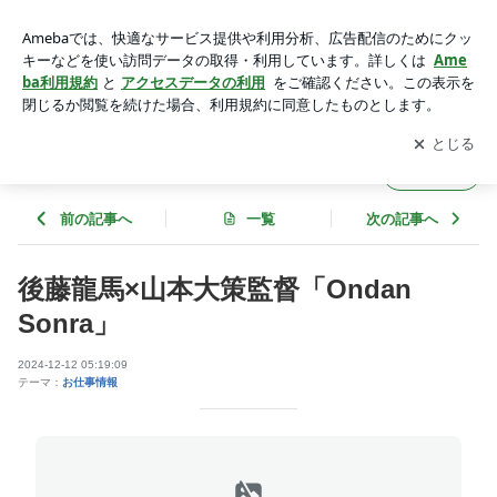
後藤龍馬×山本大策監督「Ondan Sonra」 | プレミアムエンタ
ーテイメント
アプリをダウンロードして
ブログの更新通知
を受け取りまし
開く
ょう。
プレミアムエンターテイメント
フォロー
前の記事へ
一覧
次の記事へ
後藤龍馬×山本大策監督「Ondan
Sonra」
2024-12-12 05:19:09
テーマ：
お仕事情報