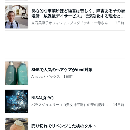
売り切れでリベンジした桃のタルト
Amebaトピックス
1日前
涅槃寂静をゴールに設定することがなぜ大事なの
か、シンボルを受容可能なメッセージとして投げる
ことが
気功師から見たバレエとヒーリングのコツ～「まと
3日前
いのば」ブログ
雨の日も暑い日も助かる遊び放題
Amebaトピックス
9時間前
ラーメン二郎 新潟店【新潟市中央区】ラーメン小
つけメン変更 ツルパツ麺が旨い新潟二郎のつけ麺