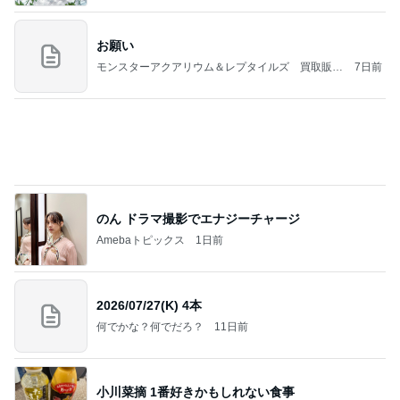
2026/07/27(K) 4本
何でかな？何でだろ？
11日前
小川菜摘 1番好きかもしれない食事
Amebaトピックス
1日前
義母は観念した？
トンデモ義母ンヌからのストレスがヤバい。
2日前
生理が月に2回来る40歳の不安
Amebaトピックス
14時間前
(長期保存カレーライスセット)