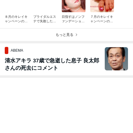
８月のキレイキ
ブライダルエス
目指すはノンフ
７月のキレイキ
ャンペーンのご
テで失敗したく
ァンデーション
ャンペーンのご
案内です♪
ない方へ♪
素肌♪
案内です♪
もっと見る
ABEMA
清水アキラ 37歳で急逝した息子 良太郎
さんの死去にコメント