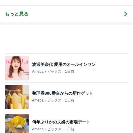
AIL(アイネイ
nail arts, 茨城
‐ココカラ-
めのネイルサ
め
ル)☆イクコの
県水戸市ネイ
ロンR.Queen
ブログ☆
ルサロン、ス
Nail＜検見川
もっと見る
クール neril
＞
e.
渡辺美奈代 愛用のオールインワン
Amebaトピックス
1日前
整理券800番台からの新作ゲット
Amebaトピックス
1日前
何年ぶりかの夫婦の市場デート
Amebaトピックス
1日前