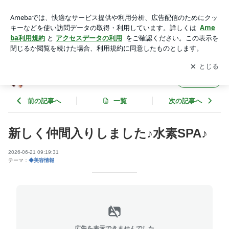
水素、ケイ素、水素風呂、水素SPA、エステ、銀座エステ、リ
ラックス、活性酸素除去、疲労回復 | プルミエール苦楽園❤河
アプリをダウンロードして
ブログの更新通知
を受け取りまし
開く
合直子ブログ
ょう。
プルミエール苦楽園❤河合直子ブログ
フォロー
前の記事へ
一覧
次の記事へ
新しく仲間入りしました♪水素SPA♪
2026-06-21 09:19:31
テーマ：
◆美容情報
広告を表示できませんでした