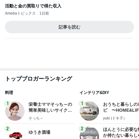
活動と金の買取りで得た収入
Amebaトピックス
1日前
記事を読む
トップブロガーランキング
料理
インテリア&DIY
1
1
栄養士ママそっち～の
おうちと暮らしの
簡単美味しいサイクル
ピ 〜HOME&LI
献立
そっち～
yuki (ドキ子）
2
2
ほんとうに必要な
ゆうき酒場
か持たない暮らし