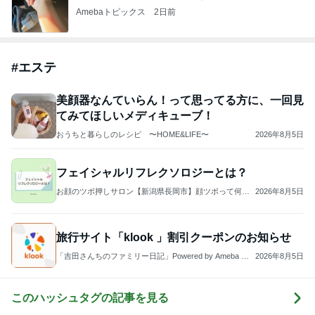
Amebaトピックス
2日前
#
エステ
美顔器なんていらん！って思ってる方に、一回見
てみてほしいメディキューブ！
おうちと暮らしのレシピ 〜HOME&LIFE〜
2026年8月5日
フェイシャルリフレクソロジーとは？
お顔のツボ押しサロン【新潟県長岡市】顔ツボって何？
2026年8月5日
内側から健康になる身体づくり
旅行サイト「klook 」割引クーポンのお知らせ
「吉田さんちのファミリー日記」Powered by Ameba 吉
2026年8月5日
田さんファミリーオフィシャルブログ
このハッシュタグの記事を見る