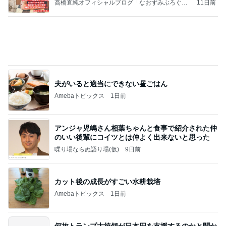
高橋直純オフィシャルブログ「なおずみぶろぐ」
11日前
Powered by Ameba
夫がいると適当にできない昼ごはん
Amebaトピックス
1日前
アンジャ児嶋さん相葉ちゃんと食事で紹介された仲
のいい後輩にコイツとは仲よく出来ないと思った
喋り場ならぬ語り場(仮)
9日前
カット後の成長がすごい水耕栽培
Amebaトピックス
1日前