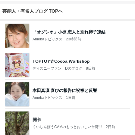
芸能人・有名人ブログ TOPへ
「オグシオ」小椋 恋人と別れ卵子凍結
Amebaトピックス
23時間前
TOPTOY☆Cocoa Workshop
ディズニーファン Dのブログ
8日前
本田真凜 喜びの報告に祝福と反響
Amebaトピックス
1日前
開卡
くいしんぼうCAMのもっとおいしい台湾!!!!
2日前