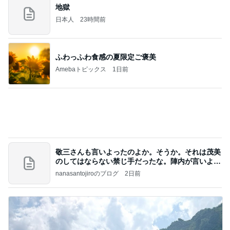
地獄
日本人
23時間前
ふわっふわ食感の夏限定ご褒美
Amebaトピックス
1日前
敬三さんも言いよったのよか。そうか。それは茂美
のしてはならない禁じ手だったな。陣内が言いよる
のよ
nanasantojiroのブログ
2日前