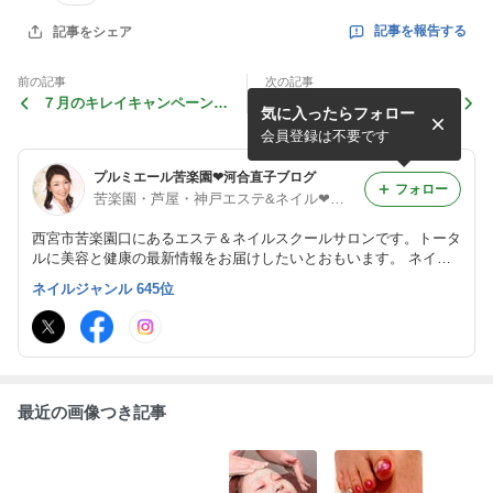
記事を報告する
記事をシェア
前の記事
次の記事
７月のキレイキャンペーンの
苦楽園でブライダルエステを
気に入ったらフォロー
ご案内です♪
お探しの方へ♡理想の花嫁姿
をサポートします♪
会員登録は不要です
プルミエール苦楽園❤河合直子ブログ
フォロー
苦楽園・芦屋・神戸エステ&ネイル❤プルミエール❤河合直子
西宮市苦楽園口にあるエステ＆ネイルスクールサロンです。トータ
ルに美容と健康の最新情報をお届けしたいとおもいます。 ネイル
スクールの情報も一緒にアップしていきます♥ いきます http://ww
ネイルジャンル 645位
w.premiere-ethte.jp プルミエールはパワーツリー正規代理店です☆
最近の画像つき記事