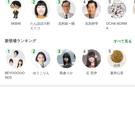
1
2
3
4
5
AKB48
たんぽぽ川村
北村総一朗
北別府学
OCHA NORM
エミコ
A
新登場ランキング
すべて見る
1
2
3
4
5
BEYOOOOO
ゆうこりん
島倉りか
石 安伊
蒼井心音
NDS