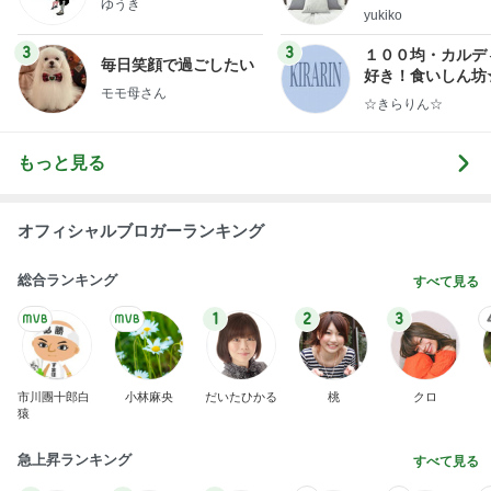
ゆうき
ep Life Simple
yukiko
ンテリアのきろく
3
3
１００均・カルデ
毎日笑顔で過ごしたい
好き！食いしん坊
モモ母さん
らりん☆のブログ
☆きらりん☆
もっと見る
オフィシャルブロガーランキング
総合ランキング
すべて見る
1
2
3
市川團十郎白
小林麻央
だいたひかる
桃
クロ
猿
急上昇ランキング
すべて見る