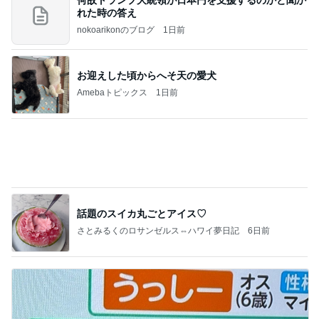
何故トランプ大統領が日本円を支援するのかと聞か
れた時の答え
nokoarikonのブログ
1日前
お迎えした頃からへそ天の愛犬
Amebaトピックス
1日前
話題のスイカ丸ごとアイス♡
さとみるくのロサンゼルス⇔ハワイ夢日記
6日前