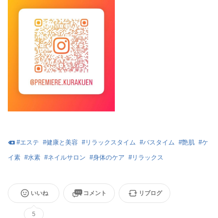
#
エステ
#
健康と美容
#
リラックスタイム
#
バスタイム
#
艶肌
#
ケ
イ素
#
水素
#
ネイルサロン
#
身体のケア
#
リラックス
いいね
コメント
リブログ
5