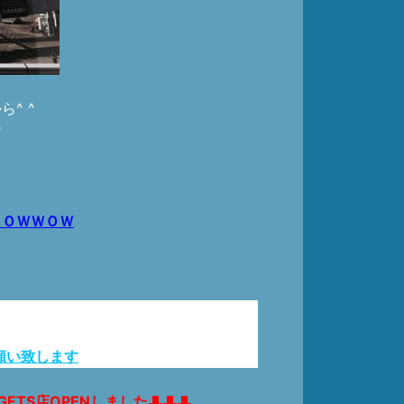
^ ^
す
ＰＯＷＷＯＷ
願い致します
GETS店OPENしました