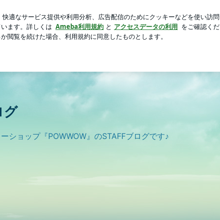
と桃スープ
芸能人ブログ
人気ブログ
新規登録
ログ
ログ
ショップ『POWWOW』のSTAFFブログです♪