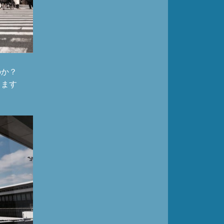
のか？
ります