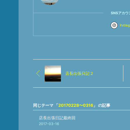
SNSアカウ
Insta
店長出張日記２
同じテーマ 「
20170228〜0316
」 の記事
店長出張日記最終回
2017-03-16