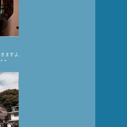
行きますよ、
 ^