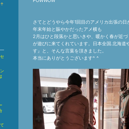
POWWOW
ラ
↑
ン
ラ
キ
ン
ン
キ
さてとどうやら今年1回目のアメリカ出張の日が
グ
ン
年末年始と賑やかだったアメ横も
上
グ
2月はひと段落かと思いきや、暖かく春が近づ
昇
上
が遊びに来てくれています。日本全国.北海道
昇
す』と、そんな言葉を頂きました。
ルセ
本当にありがとうございます^ ^
イン
は
ー
合
して