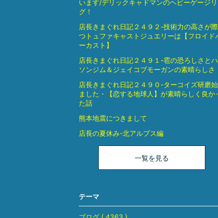
います/デリックキャドマンのヘビーゲージリ
グ！
店長きまぐれ日記２４９２-技術力の高さが
つトュファキャストジュエリーは【フロイド
ーカスト】
店長きまぐれ日記２４９１-雹の恐ろしさと
ソンジム＆ジェイコブモーガンの素晴らしさ
店長きまぐれ日記２４９０-ターコイズ研磨
ました・【恋する地球人】が素晴らしく良か
た話
熊本地震につきまして
店長の夏休み-北アルプス編
一覧を見る
テーマ
ブログ ( 4363 )