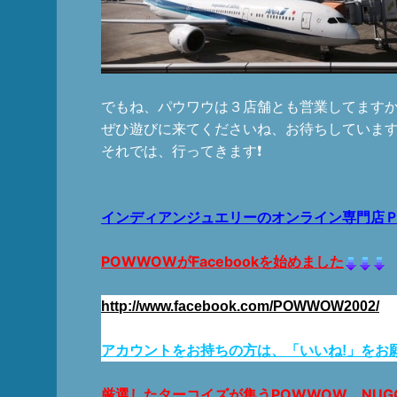
でもね、パウワウは３店舗とも営業してますから
ぜひ遊びに来てくださいね、お待ちしていま
それでは、行ってきます❗️
インディアンジュエリーのオンライン専門店
POWWOWがFacebookを始めました
http://www.facebook.com/POWWOW2002/
アカウントをお持ちの方は、「いいね!」をお
厳選したターコイズが集う
POWWOW NUG