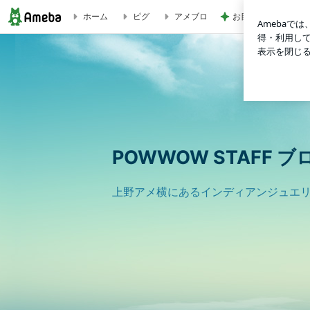
お目当ての桃パフェ
ホーム
ピグ
アメブロ
店長出張日記１ | POWWOW STAFF ブログ
POWWOW STAFF ブ
上野アメ横にあるインディアンジュエリー