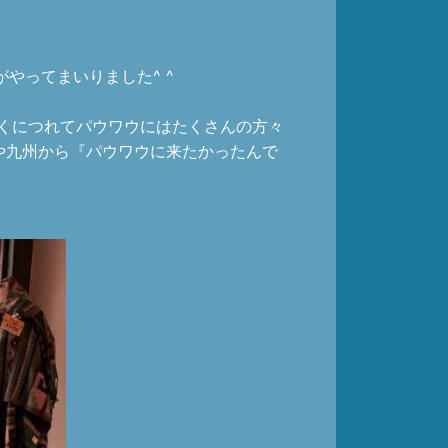
やってまいりました^ ^
くにつれてパウワウにはたくさんの方々
や九州から『パウワウに来たかったんで