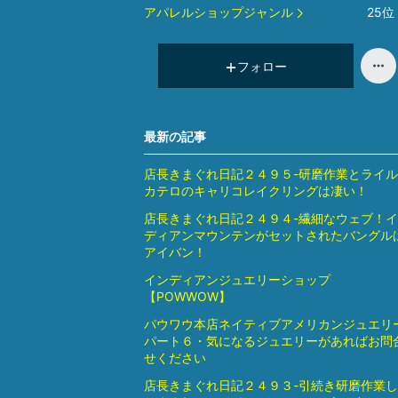
アパレルショップジャンル
25
位
フォロー
最新の記事
店長きまぐれ日記２４９５-研磨作業とライ
カテロのキャリコレイクリングは凄い！
店長きまぐれ日記２４９４-繊細なウェブ！
ディアンマウンテンがセットされたバングル
アイバン！
インディアンジュエリーショップ
【POWWOW】
パウワウ本店ネイティブアメリカンジュエリ
パート６・気になるジュエリーがあればお問
せください
店長きまぐれ日記２４９３-引続き研磨作業