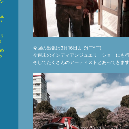
ン
際立
パ
ハリ
！
今回の出張は3月16日まで(￣^￣)ゞ
始め
今週末のインディアンジュエリーショーにも
っ
そしてたくさんのアーティストとあってきます^