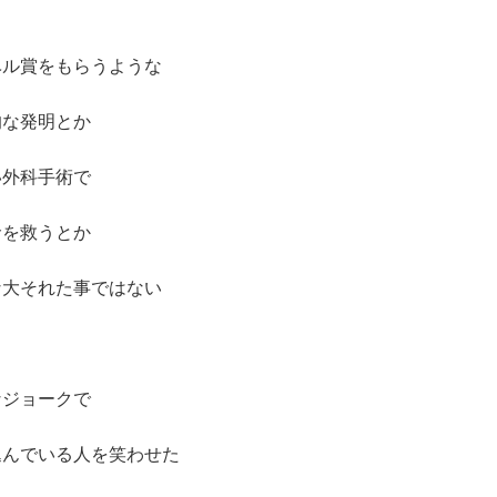
ベル賞をもらうような
的な発明とか
い外科手術で
命を救うとか
な大それた事ではない
なジョークで
込んでいる人を笑わせた