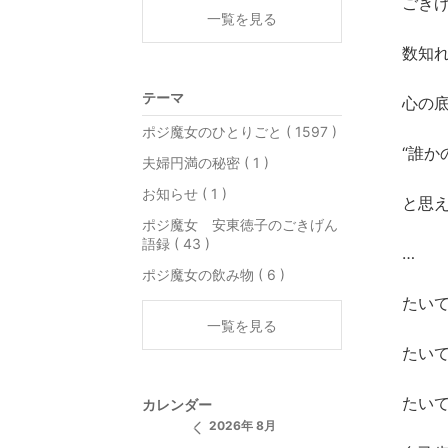
ごき
一覧を見る
数知
テーマ
心の
ポジ魔女のひとりごと ( 1597 )
“誰か
夫婦円満の秘密 ( 1 )
お知らせ ( 1 )
と思
ポジ魔女 安東徳子のごきげん
語録 ( 43 )
…
ポジ魔女の飲み物 ( 6 )
たい
一覧を見る
たい
たい
カレンダー
2026年 8月