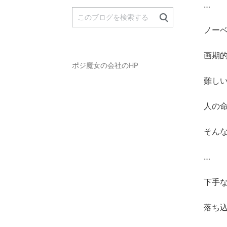
…
ノー
画期
ポジ魔女の会社のHP
難し
人の
そん
…
下手
落ち