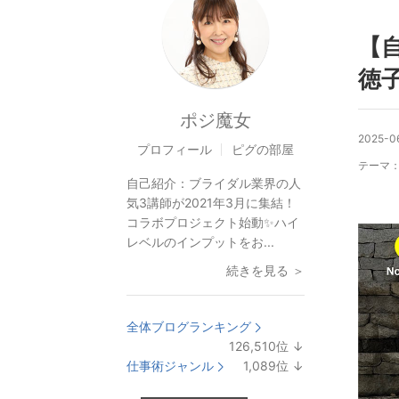
【
徳子
ポジ魔女
2025-0
プロフィール
ピグの部屋
テーマ
自己紹介：
ブライダル業界の人
気3講師が2021年3月に集結！
コラボプロジェクト始動✨ハイ
レベルのインプットをお...
続きを見る ＞
全体ブログランキング
126,510
位
↓
ラ
仕事術ジャンル
1,089
位
↓
ン
ラ
キ
ン