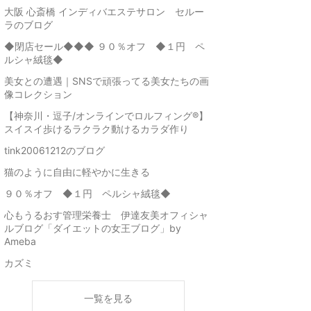
大阪 心斎橋 インディバエステサロン セルー
ラのブログ
◆閉店セール◆◆◆ ９０％オフ ◆１円 ペ
ルシャ絨毯◆
美女との遭遇｜SNSで頑張ってる美女たちの画
像コレクション
【神奈川・逗子/オンラインでロルフィング®】
スイスイ歩けるラクラク動けるカラダ作り
tink20061212のブログ
猫のように自由に軽やかに生きる
９０％オフ ◆１円 ペルシャ絨毯◆
心もうるおす管理栄養士 伊達友美オフィシャ
ルブログ「ダイエットの女王ブログ」by
Ameba
カズミ
一覧を見る