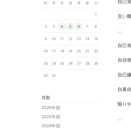
自己
日
月
火
水
木
金
土
1
言い
2
3
4
5
6
7
8
…
9
10
11
12
13
14
15
自己
16
17
18
19
20
21
22
自信
23
24
25
26
27
28
29
自己
30
31
自暴
月別
陥り
2026
年
開
2025
年
く
…
開
2024
年
く
開