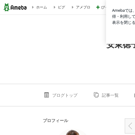
びっくりした炭酸を
ホーム
ピグ
アメブロ
【自己肯定感を高めるには？】安東徳子のごきげん語録3892 6
安東徳
ブログトップ
記事一覧
プロフィール