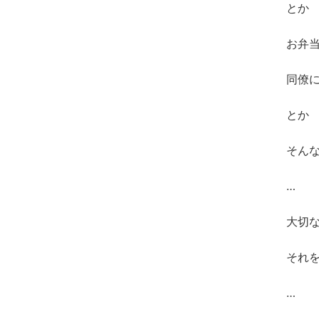
とか
お弁
同僚
とか
そんな
…
大切
それ
…