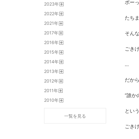
ボー
2023
年
く
開
2022
年
く
たち
開
2021
年
く
開
2017
年
そん
く
開
2016
年
く
開
ごき
2015
年
く
開
2014
年
く
…
開
2013
年
く
開
だか
2012
年
く
開
2011
年
く
“誰か
開
2010
年
く
開
く
とい
一覧を見る
ごき