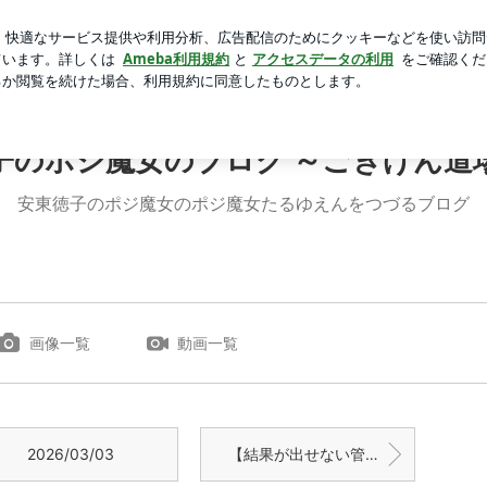
勝手に入れる人
芸能人ブログ
人気ブログ
新規登録
月27日 | 安東徳子のポジ魔女のブログ ～ごきげん道場主宰～
子のポジ魔女のブログ ～ごきげん道
安東徳子のポジ魔女のポジ魔女たるゆえんをつづるブログ
画像一覧
動画一覧
2026/03/03
【結果が出せない管理職の勘違いとは】安東徳子のごきげん語録3886 6月21日