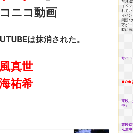
写真連
イベン
コニコ動画
れてい
イベン
問題な
万が一
時に抹
OUTUBEは抹消された。
サイト
風真世
海祐希
●○●
東映 
中」 
東映京
ん道中