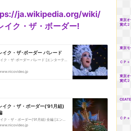
ps://ja.wikipedia.org/wiki/
東京オ
レイク・ザ・ボーダー!
賞式２
東京モ
レイク・ザ･ボーダー パレード
ブレイク・ザ･ボーダー パレード [エンターテイメント] ご要望がありましたのでUPします。
ＣＰ＋
www.nicovideo.jp
東京オ
賞式２
CEAT
レイク・ザ・ボーダー('91月組)
編
ＣＰ＋
ブレイク・ザ・ボーダー('91月組) 全編 [エンターテイメント] ・
www.nicovideo.jp