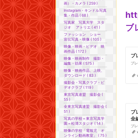
画）・カメラ ( 259 )
Instagram・キンドル写真
htt
集・作品 ( 68 )
写真家 写真大学 スタ
ブ
ジオ アトリエ ( 41 )
ファッション ショー
宣伝写真・映像 ( 105 )
映像・映画・ビデオ 映
画作品 ( 172 )
ブ
映像・映画制作 撮影・
編集・効果 ( 575 )
映像・映画作品、上映、
ダウンロード ( 83 )
撮影会・写真クラブ・ビ
デオクラブ ( 119 )
東京写真連盟 撮影会 (
55 )
全東京写真連盟 撮影会 (
ブ
51 )
全
写真の学校＝東京写真学
園＝松濤スタジオ ( 14 )
映像の学校「電報児 オ
ンライン動画教室」 ( 75 )