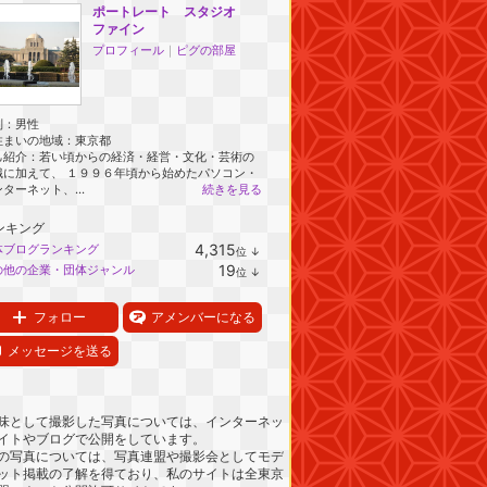
ポートレート スタジオ
ファイン
プロフィール
｜
ピグの部屋
別：
男性
住まいの地域：
東京都
己紹介：若い頃からの経済・経営・文化・芸術の
識に加えて、 １９９６年頃から始めたパソコン・
ターネット、...
続きを見る
ンキング
4,315
体ブログランキング
位
↓
ラ
19
の他の企業・団体ジャンル
位
↓
ン
ラ
キ
ン
ン
キ
フォロー
アメンバーになる
グ
ン
下
グ
メッセージを送る
降
下
降
味として撮影した写真については、インターネッ
イトやブログで公開をしています。
の写真については、写真連盟や撮影会としてモデ
ット掲載の了解を得ており、私のサイトは全東京