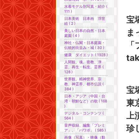
水着モデル別写真・紹介 (
111 )
宝
日本美術 日本画 浮世
絵 ( 2 )
ま
美しい日本の自然・日本
庭園 ( 4 )
「
神社・仏閣・日本庭園・
伝統的街並み・城 ( 30 )
健康 ダイエット ( 1928 )
ta
人間観、魂、密教、浄
霊、再生・転生、霊界 (
128 )
世界観、精神世界、宗
教、神霊界、都市伝説 (
宝
384 )
日本・アジア（中国・台
東
湾・朝鮮など）の歌 ( 168
)
上
デジタル・コンテンツ (
564 )
音声収録、編集「プレミ
珍
ア」、「パワポ」 ( 585 )
画像（写真）・映像（動