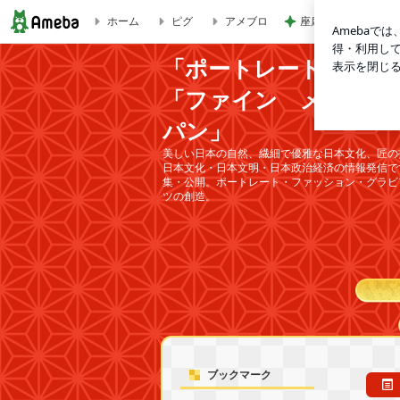
ホーム
ピグ
アメブロ
座席を取られ悔しい
宝塚歌劇団 ニコニコ動画 「ブレイク・ザ・ボーダー」 日
「ポートレート スタ
「ファイン メディア
パン」
美しい日本の自然、繊細で優雅な日本文化、匠の
日本文化・日本文明・日本政治経済の情報発信で
集・公開。ポートレート・ファッション・グラビ
ツの創造。
ブックマーク