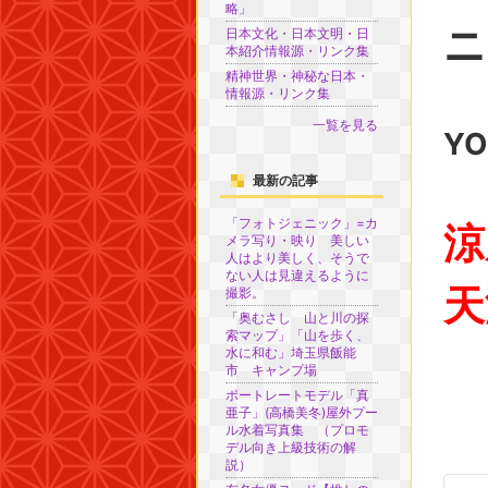
略」
ニ
日本文化・日本文明・日
本紹介情報源・リンク集
精神世界・神秘な日本・
情報源・リンク集
一覧を見る
Y
最新の記事
「フォトジェニック」=カ
涼
メラ写り・映り 美しい
人はより美しく、そうで
ない人は見違えるように
天
撮影。
「奥むさし 山と川の探
索マップ」「山を歩く、
水に和む」埼玉県飯能
市 キャンプ場
ポートレートモデル「真
亜子」(高橋美冬)屋外プー
ル水着写真集 （プロモ
デル向き上級技術の解
説）