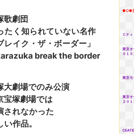
●○●
塚歌劇団
ったく知られていない名作
ＣＰ＋
ブレイク・ザ・ボーダー」
東京オ
karazuka break the border
０１５
東京モ
塚大劇場でのみ公演
京宝塚劇場では
東京オ
２０１
演されなかった
しい作品。
CEA