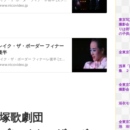
www.nicovideo.jp
東京写
撮影会
りは岩
の子供
レイク・ザ・ボーダー フィナー
後半
全東京
ブレイク・ザ・ボーダー フィナーレ後半 [エンターテイメント] ご要望によりUpします。涼風真世・麻乃佳世。前半：sm19902382
www.nicovideo.jp
浅草「
集 ２
全東京
撮影会
浴衣モ
宝塚歌劇団
全東京
池 浴