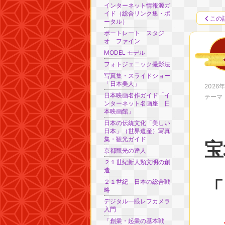
インターネット情報源ガ
イド（総合リンク集・ポ
この
ータル）
ポートレート スタジ
オ ファイン
MODEL モデル
フォトジェニック撮影法
写真集・スライドショー
「日本美人」
2026
日本映画名作ガイド「イ
テーマ
ンターネット名画座 日
本映画館」
日本の伝統文化「美しい
日本」（世界遺産）写真
集・観光ガイド
京都観光の達人
２１世紀新人類文明の創
造
「
２１世紀 日本の総合戦
略
デジタル一眼レフカメラ
入門
「創業・起業の基本戦