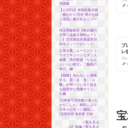
池袋線
【公式PV】休暇村奥武蔵
｜都心から70分 豊かな緑
と清流に癒されるリゾー
ト
埼玉県飯能市【奥武蔵の
日帰り温泉＆無料ムーミ
ン】宮沢胡温泉喜楽里別
邸＆メッツァビレッジ。
ブ
土屋太鳳、ムーミンとコ
レ
ラボでキュートなダンス
披露 西武鉄道『ちちん
ぶいぶい秩父』「飯能の
休日」編
【危険】知らないと後悔
する。肩・足・首..「心
臓」が弱っていると起き
る超意外な危険サイン。
心臓
[日本保守党]※腹が減った
から〇した。移民により
日本人が次々に犠牲に。
[百田尚樹 有本香 北村
一覧を見る
画像一覧を見る