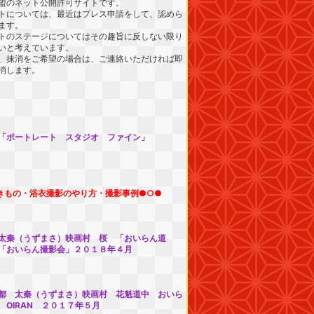
盟のネット公開許可サイトです。
トについては、最近はプレス申請をして、認めら
ます。
トのステージについてはその趣旨に反しない限り
いと考えています。
、抹消をご希望の場合は、ご連絡いただければ即
消します。
「ポートレート スタジオ ファイン」
きもの・浴衣撮影のやり方・撮影事例●○●
太秦（うずまさ）映画村 桜 「おいらん道
「おいらん撮影会」２０１８年４月
都 太秦（うずまさ）映画村 花魁道中 おいら
 OIRAN ２０１７年５月