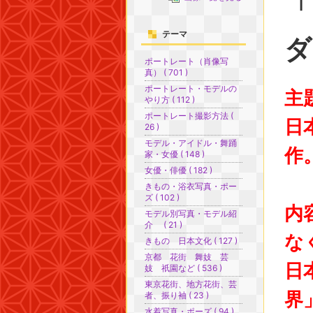
「
テーマ
ダ
ポートレート（肖像写
真） ( 701 )
ポートレート・モデルの
主
やり方 ( 112 )
ポートレート撮影方法 (
日
26 )
モデル・アイドル・舞踊
作
家・女優 ( 148 )
女優・俳優 ( 182 )
きもの・浴衣写真・ポー
ズ ( 102 )
内
モデル別写真・モデル紹
介 ( 21 )
な
きもの 日本文化 ( 127 )
京都 花街 舞妓 芸
日
妓 祇園など ( 536 )
東京花街、地方花街、芸
界
者、振り袖 ( 23 )
水着写真・ポーズ ( 94 )