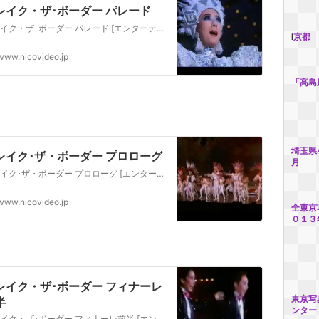
レイク・ザ･ボーダー パレード
ブレイク・ザ･ボーダー パレード [エンターテイメント] ご要望がありましたのでUPします。
l
京都 
www.nicovideo.jp
「高島
埼玉県
レイク･ザ・ボーダー プロローグ
月
ブレイク･ザ・ボーダー プロローグ [エンターテイメント] ご要望がありましたのでプロローグをUP
www.nicovideo.jp
全東京
０１３
レイク・ザ･ボーダー フィナーレ
東京写
半
ンター
ブレイク・ザ･ボーダー フィナーレ前半 [エンターテイメント] 前後しますが、後半はすでにUp済みです。後半：sm15914245