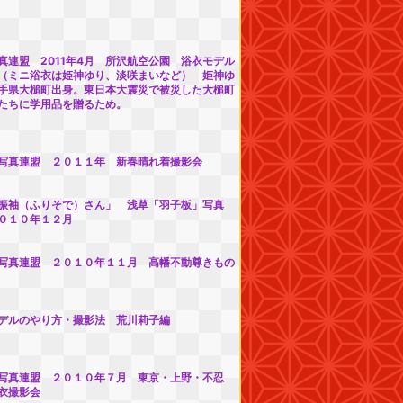
真連盟 2011年4月 所沢航空公園 浴衣モデル
（ミニ浴衣は姫神ゆり、淡咲まいなど） 姫神ゆ
手県大槌町出身。東日本大震災で被災した大槌町
たちに学用品を贈るため。
写真連盟 ２０１１年 新春晴れ着撮影会
振袖（ふりそで）さん」 浅草「羽子板」写真
０１０年１２月
写真連盟 ２０１０年１１月 高幡不動尊きもの
デルのやり方・撮影法 荒川莉子編
写真連盟 ２０１０年７月 東京・上野・不忍
衣撮影会