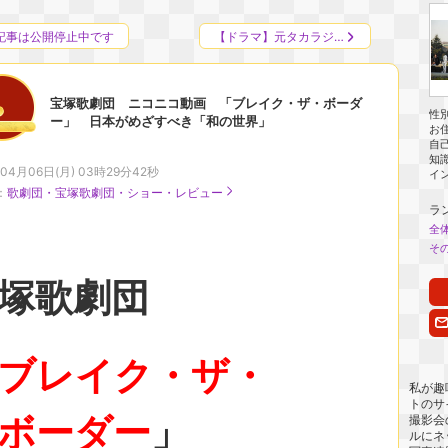
記事は公開停止中です
【ドラマ】元タカラジ…
宝塚歌劇団 ニコニコ動画 「ブレイク・ザ・ボーダ
性
ー」 日本がめざすべき「和の世界」
お
自
知
年04月06日(月) 03時29分42秒
イン
：
歌劇団・宝塚歌劇団・ショー・レビュー
ラ
全
そ
宝塚歌劇団
ブレイク・ザ・
私が趣
トのサ
ボーダー
」
撮影会
ルにネ