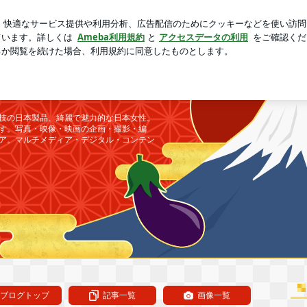
妊娠中の電車通勤
芸能人ブログ
人気ブログ
新規登録
本がめざすべき「和の世界」 | 「ポートレート スタジオ 
ジオ ファイン」 ＝
 コンテンツ ジャ
技の日本製品、綺麗で魅力的な日本女性。
す。写真・映像・映画の企画・撮影・編
ア。マルチメディア・デジタル・コンテン
ブログトップ
記事一覧
画像一覧