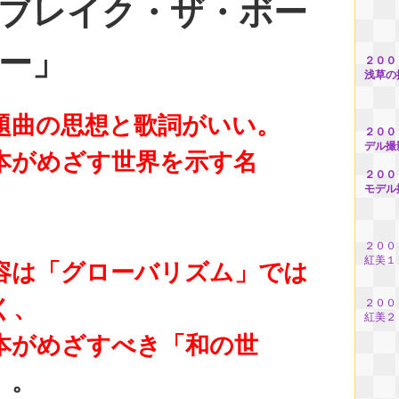
ブレイク・ザ・ボー
ー」
２００
浅草の
題曲の思想と歌詞がいい。
２００
デル撮
本がめざす世界を示す名
２００
モデル
。
２００
紅美１
容は「グローバリズム」では
く、
２００
紅美２
本がめざすべき「和の世
」
。