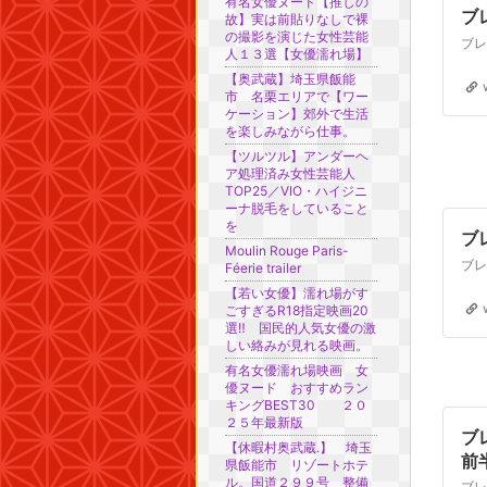
有名女優ヌード【推しの
ブ
故】実は前貼りなしで裸
の撮影を演じた女性芸能
人１３選【女優濡れ場】
【奥武蔵】埼玉県飯能
市 名栗エリアで【ワー
ケーション】郊外で生活
を楽しみながら仕事。
【ツルツル】アンダーヘ
ア処理済み女性芸能人
TOP25／VIO・ハイジニ
ーナ脱毛をしていること
を
ブ
Moulin Rouge Paris-
Féerie trailer
【若い女優】濡れ場がす
ごすぎるR18指定映画20
選‼ 国民的人気女優の激
しい絡みが見れる映画。
有名女優濡れ場映画 女
優ヌード おすすめラン
キングBEST30 ２０
２５年最新版
ブ
【休暇村奥武蔵.】 埼玉
前
県飯能市 リゾートホテ
ル。国道２９９号 整備