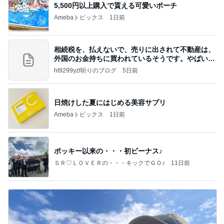
5,500円以上購入で貰える可愛いポーチ
Amebaトピックス
1日前
相続税を、払えないで、売りに出されて不動産は、
外国のお金持ちに買われているそうです。やばいで
すよ
ht9299yzf祈りのブログ
5日前
日焼けした夏にはじめる美容サプリ
Amebaトピックス
1日前
ポッキー以来の・・・初ビーナス♪
ＳＲ♡ＬＯＶＥＲの・・・キックでＧＯ♪
11日前