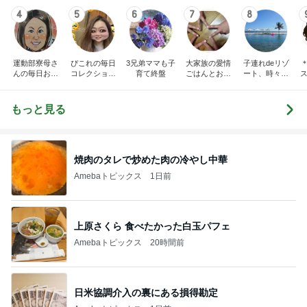
4
5
6
7
8
運動部寮母さ
ぴこれの毎日
3兄弟ママも子
大家族の愛情
子連れdeリゾ
んの毎日お弁
コレクション
育て終盤
ごはんとお弁
ート、時々キ
ス
当☆毎日ごは
♬.*ﾟ
当❤︎
ャラ弁
ん☆
もっと見る
焼肉のタレで炒めた肉の冷やし中華
Amebaトピックス
1日前
上原さくら 食べたかった白玉パフェ
Amebaトピックス
20時間前
日米協調介入の裏にある損得勘定