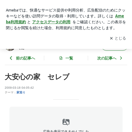
大安心の家 セレブ | まあ、とりあえず。なんていうか、ほ
ら、あれ。
アプリをダウンロードして
ブログの更新通知
を受け取りまし
開く
ょう。
まあ、とりあえず。なんていうか、ほら、あ
フォロー
れ。
前の記事へ
一覧
次の記事へ
大安心の家 セレブ
2009-03-18 04:05:42
テーマ：
家造り
広告を表示できませんでした