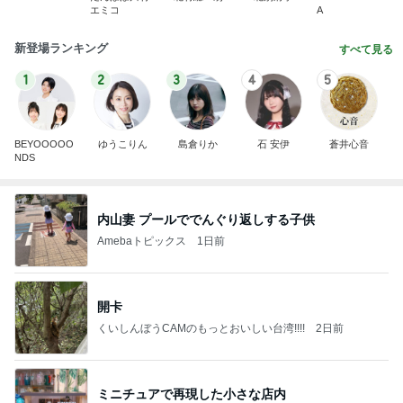
エミコ
A
新登場ランキング
すべて見る
1
2
3
4
5
BEYOOOOO
ゆうこりん
島倉りか
石 安伊
蒼井心音
NDS
内山妻 プールででんぐり返しする子供
Amebaトピックス
1日前
開卡
くいしんぼうCAMのもっとおいしい台湾!!!!
2日前
ミニチュアで再現した小さな店内