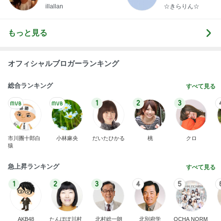
らりん☆のブログ
illallan
☆きらりん☆
もっと見る
オフィシャルブロガーランキング
総合ランキング
すべて見る
1
2
3
市川團十郎白
小林麻央
だいたひかる
桃
クロ
猿
急上昇ランキング
すべて見る
1
2
3
4
5
AKB48
たんぽぽ川村
北村総一朗
北別府学
OCHA NORM