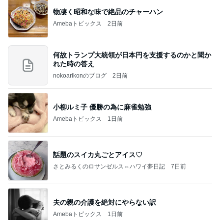
物凄く昭和な味で絶品のチャーハン
Amebaトピックス
2日前
何故トランプ大統領が日本円を支援するのかと聞か
れた時の答え
nokoarikonのブログ
2日前
小柳ルミ子 優勝の為に麻雀勉強
Amebaトピックス
1日前
話題のスイカ丸ごとアイス♡
さとみるくのロサンゼルス⇔ハワイ夢日記
7日前
夫の親の介護を絶対にやらない訳
Amebaトピックス
1日前