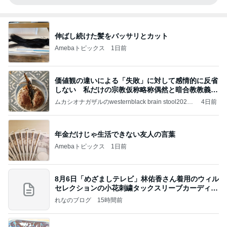
伸ばし続けた髪をバッサリとカット
Amebaトピックス
1日前
価値観の違いによる「失敗」に対して感情的に反省
しない 私だけの宗教仮称略称偶然と暗合教教義候
補
ムカシオナガザルのwesternblack brain stool2024
4日前
年（令和6）11月25日以来減酒断煙再開ムカシオナ
ガザル
年金だけじゃ生活できない友人の言葉
Amebaトピックス
1日前
8月6日「めざましテレビ」林佑香さん着用のウィル
セレクションの小花刺繍タックスリーブカーディガ
ン
れなのブログ
15時間前