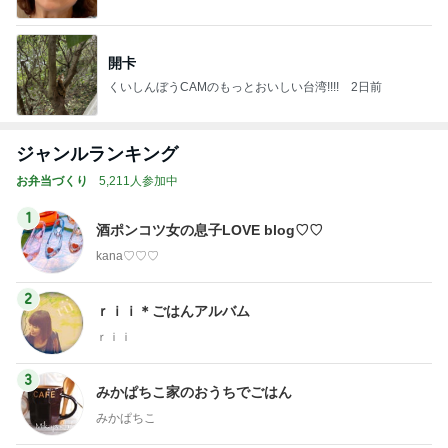
開卡
くいしんぼうCAMのもっとおいしい台湾!!!!
2日前
ジャンルランキング
お弁当づくり
5,211人参加中
1
酒ポンコツ女の息子LOVE blog♡♡
kana♡♡♡
2
ｒｉｉ＊ごはんアルバム
ｒｉｉ
3
みかぱちこ家のおうちでごはん
みかぱちこ