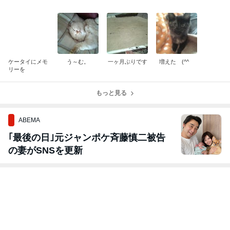
ケータイにメモ
う～む。
一ヶ月ぶりです
増えた (^^ゞ
リーを
もっと見る
ABEMA
｢最後の日｣元ジャンポケ斉藤慎二被告
の妻がSNSを更新