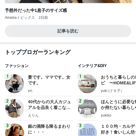
予想外だった中1息子のサイズ感
Amebaトピックス
2日前
記事を読む
トップブロガーランキング
ファッション
インテリア&DIY
1
1
妻です。ママです。女
おうちと暮らしの
です。
ピ 〜HOME&LI
eri.
yuki (ドキ子）
2
2
40代からの大人カジュ
ほんとうに必要な
アルを品良く着こなす
か持たない暮らし
ファッションブログ
ep Life Simple
えりん
yukiko
ンテリアのきろく
3
3
銀の滴降る降るまわり
１００均・カルデ
に・・・
好き！食いしん坊