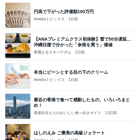
円高で下がった評価額100万円
Amebaトピックス
2日前
【ANAプレミアムクラス初体験】雷で50分遅延…
沖縄往復で分かった「余裕を買う」価値
華麗なるスタバマダム
2日前
本当にピーンとする目の下のクリーム
Amebaトピックス
1日前
最近の香港で食べて感動したもの、いろいろまと
め！
香港在住えりのおいしい食べ歩きガイド
13日前
はしのえみ ご褒美の高級ジェラート