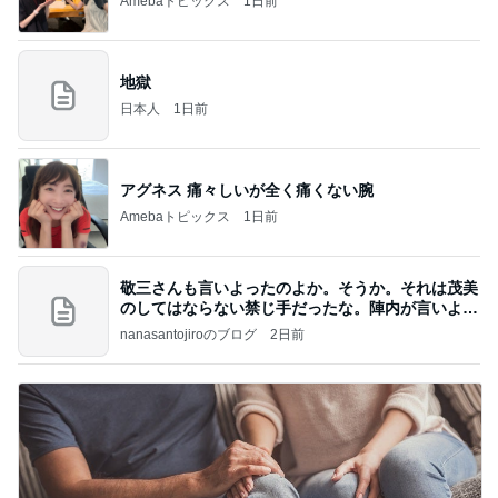
Amebaトピックス
1日前
地獄
日本人
1日前
アグネス 痛々しいが全く痛くない腕
Amebaトピックス
1日前
敬三さんも言いよったのよか。そうか。それは茂美
のしてはならない禁じ手だったな。陣内が言いよる
のよ
nanasantojiroのブログ
2日前