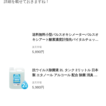
詳細を載せておきますね！
送料無料小型パルスオキシメーターパルスオ
キシアート酸素濃度計指先バイタルチェック
携帯便利脈拍計看護介護正常値酸素家庭用高
楽天市場
齢者運動前の体調管理健康管理
5,890円
抗ウイルス除菌液 2L タンク 2リットル 日本
製 エタノール アルコール 配合 除菌 消臭 消
毒 消毒液 手指 家庭用 業務用 詰め替え用 (08)
楽天市場
5,980円