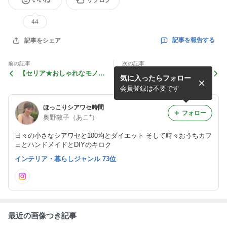
44
記事を報告する
記事をシェア
前の記事
次の記事
【セリア★おしゃれなモノト
ムスメ作オレオのスコーンで
気に入ったらフォロー
ーン「シーズニングケー
おうちカフェ&プレ企画当選
ス」】
者発表!!
会員登録は不要です
ほっこりシアワセ時間
フォロー
奥野敦子（あこ*）
日々の小さなシアワセと100均とダイエット そして時々おうちカフ
ェとハンドメイドとDIYのキロク
インテリア・暮らしジャンル 73位
最近の画像つき記事