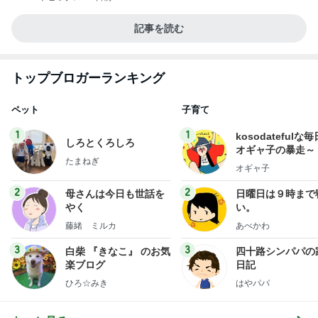
記事を読む
トップブロガーランキング
ペット
子育て
1
1
kosodatefulな毎
しろとくろしろ
オギャ子の暴走～
たまねぎ
オギャ子
2
2
母さんは今日も世話を
日曜日は９時まで
やく
い。
藤緒 ミルカ
あべかわ
3
3
白柴 『きなこ』 のお気
四十路シンパパの
楽ブログ
日記
ひろ☆みき
はやパパ