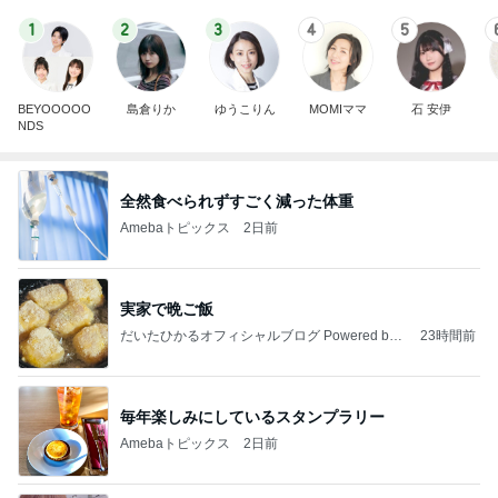
1
2
3
4
5
BEYOOOOO
島倉りか
ゆうこりん
MOMIママ
石 安伊
NDS
全然食べられずすごく減った体重
Amebaトピックス
2日前
実家で晩ご飯
だいたひかるオフィシャルブログ Powered by
23時間前
Ameba
毎年楽しみにしているスタンプラリー
Amebaトピックス
2日前