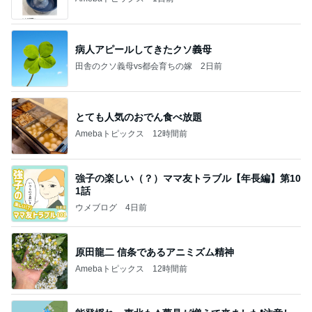
病人アピールしてきたクソ義母
田舎のクソ義母vs都会育ちの嫁
2日前
とても人気のおでん食べ放題
Amebaトピックス
12時間前
強子の楽しい（？）ママ友トラブル【年長編】第10
1話
ウメブログ
4日前
原田龍二 信条であるアニミズム精神
Amebaトピックス
12時間前