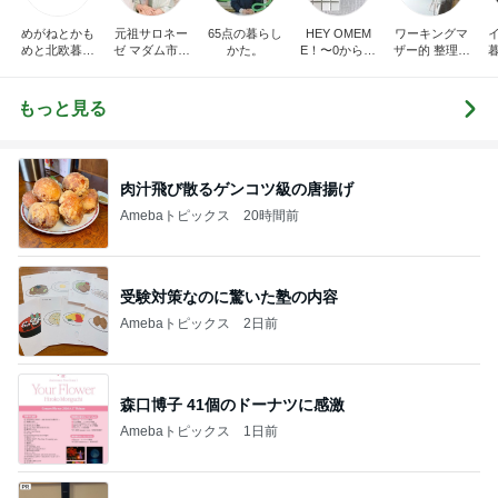
めがねとかも
元祖サロネー
65点の暮らし
HEY OMEM
ワーキングマ
めと北欧暮ら
ゼ マダム市川
かた。
E！〜0からの
ザー的 整理収
し
のほのぼのブ
家づくり〜
納 ＆ 北欧イン
ログ
テリア
もっと見る
肉汁飛び散るゲンコツ級の唐揚げ
Amebaトピックス
20時間前
受験対策なのに驚いた塾の内容
Amebaトピックス
2日前
森口博子 41個のドーナツに感激
Amebaトピックス
1日前