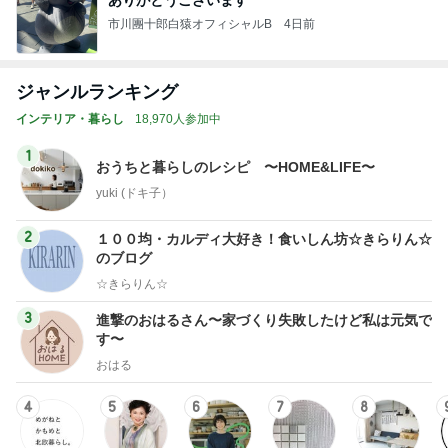
ありがとうございます
市川團十郎白猿オフィシャルB
4日前
ジャンルランキング
インテリア・暮らし
18,970人参加中
1
おうちと暮らしのレシピ 〜HOME&LIFE〜
yuki (ドキ子）
2
１００均・カルディ大好き！食いしん坊☆きらりん☆
のブログ
☆きらりん☆
3
進撃のおはるさん〜家づくり失敗したけど私は元気で
す〜
おはる
4
5
6
7
8