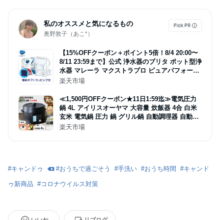
私のオススメと気になるもの
奥野敦子（あこ*）
【15%OFFクーポン＋ポイント5倍！8/4 20:00〜
8/11 23:59まで】公式 浄水器のブリタ ポット型浄
水器 マレーラ マクストラプロ ピュアパフォーマ
ンスカートリッジ3個付 ろ過水容量1.15L (全容量
楽天市場
2.4L) | カートリッジ
≪1,500円OFFクーポン★11日1:59迄≫電気圧力
鍋 4L アイリスオーヤマ 大容量 炊飯器 4合 白米
玄米 電気鍋 圧力 鍋 グリル鍋 自動調理器 自動メ
ニュー搭載 1台9役 保温 ほったらかし 時短 低温
楽天市場
調理 無水調理 簡単 キッチン家電 PC-MA4 PMPC
-MA4 *
#
キャンドゥ
#
おうちで過ごそう
#
手洗い
#
おうち時間
#
キャンド
ゥ新商品
#
コロナウイルス対策
いいね
リブログ