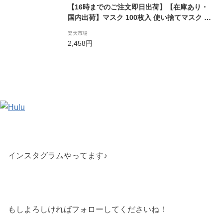
【16時までのご注文即日出荷】【在庫あり・
国内出荷】マスク 100枚入 使い捨てマスク 白
大人用 普通サイズ 三層構造 不織布マスク 飛
楽天市場
沫防止 花粉対策 防護マスク 男女兼用 抗菌通
2,458円
気超快適
インスタグラムやってます♪
もしよろしければフォローしてくださいね！