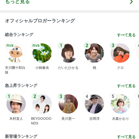
もっと見る
オフィシャルブロガーランキング
総合ランキング
すべて見る
1
2
3
市川團十郎白
小林麻央
だいたひかる
桃
クロ
猿
急上昇ランキング
すべて見る
1
2
3
4
5
木村直人
BEYOOOOO
美川憲一
吉岡淳
水森かおり
NDS
新登場ランキング
すべて見る