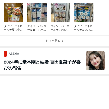
ダイソーパトロ
ダイソーパトロ
ダイソーパトロ
ダイソーパトロ
ール★夏に食べ
ール★リバーシ
ール★これひと
ール★コスパと
たい♪おひとり
ブルで季節問わ
つでケーブルの
形状にワザあ
様に簡単調理！
ず！接触冷感で
プチストレス解
り！洗面台のゴ
安眠対策♪
もっと見る
消
ミガード
ABEMA
2024年に堂本剛と結婚 百田夏菜子が喜
びの報告