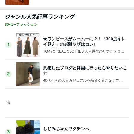
若乃花 バキバキの体をマッサージ
Amebaトピックス
1日前
友人が決めたローンがない生活
Amebaトピックス
1日前
藤あや子 最高だった津田屋の弁当
Amebaトピックス
1日前