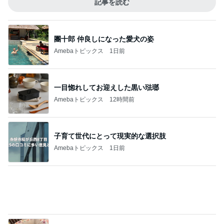
記事を読む
家族に奪われたコストコの新商品
Amebaトピックス
1日前
ジャンル人気記事ランキング
30代〜ファッション
★ワンピースがムームーに？！「360度キレ
イ見え」の必殺ワザはコレ♪
1
TOKYO REAL CLOTHES 大人世代のリアルクロー
ズ
共感したブログと韓国に行ったらやりたいこ
と
2
40代からの大人カジュアルを品良く着こなすファ
ッションブログ