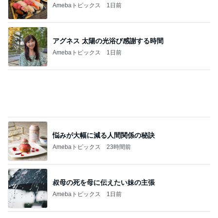
藤原紀香 平和願う折り紙を紹介
Amebaトピックス
1日前
細川直美 これから向かう打ち合わせ
Amebaトピックス
1日前
コーヒーが苦手な人でも飲める後味
Amebaトピックス
2日前
ホテルを出て5分程の快適な入園
Amebaトピックス
17時間前