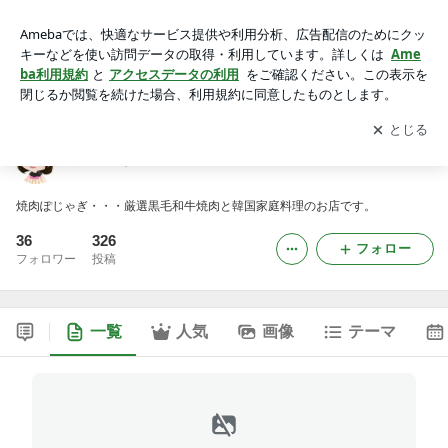
ぽじゃぎママのブログ
アプリをダウンロードして
ブログの更新通知
を受け取りまし
開く
ょう。
ぽじゃぎママのブログ
焼肉ぽじゃぎ・・・厳選黒毛和牛焼肉と韓国家庭料理のお店です。
36
326
フォロー
フォロワー
投稿
一覧
人気
画像
テーマ