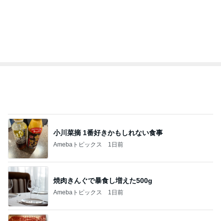
総合ランキング
すべて見る
1
2
3
市川團十郎白
小林麻央
だいたひかる
桃
クロ
猿
急上昇ランキング
すべて見る
1
2
3
4
5
デーモン閣下
片岡愛之助
林下清志(ビッ
沢田聖子
金沢克彦
グダディ)
新登場ランキング
すべて見る
1
2
3
4
5