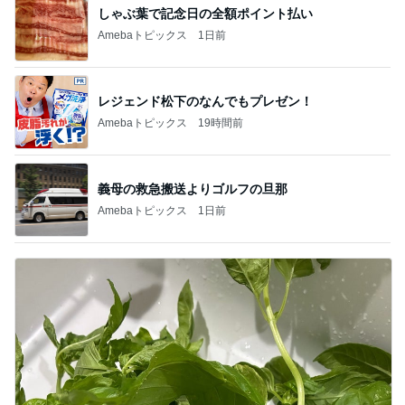
BEYOOOOO
島倉りか
ゆうこりん
石 安伊
蒼井心音
NDS
芸能人・有名人ブログ TOPへ
次世代掃除機がやってきた！！
Amebaトピックス
19時間前
翌朝に謎が解けた義兄からの写真
Amebaトピックス
1日前
コメダのマスコット4個目の開封結果
Amebaトピックス
2日前