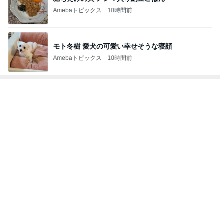
Amebaトピックス
10時間前
トップブロガーランキング
美容
インテリア&DIY
1
1
（旧アカウント）エマ
おうちと暮らしの
ブログ【アラフォー会
ピ 〜HOME&LI
社売却セカンドライ
エマの日記
yuki (ドキ子）
フ】
2
2
リトルミニマリストの
ほんとうに必要な
ビューティコラム The
か持たない暮らし
little minimalist's bea
ep Life Simple
あねっさ／anessa
yukiko
uty colum
ンテリアのきろく
3
3
美人になれる、たくさ
１００均・カルデ
んの魔法
好き！食いしん坊
らりん☆のブログ
hiromi
☆きらりん☆
もっと見る