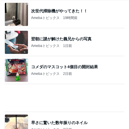
実がならず花も咲かない寂しい庭
Amebaトピックス
12時間前
記事を読む
朝から横にぴったりくっつく甘えん坊
Amebaトピックス
1日前
学童に行かない小6娘の過ごし方
Amebaトピックス
20時間前
[PR]夏の旅行3泊4日のコーデ
Amebaトピックス
1日前