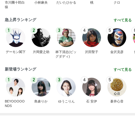
宮古島で食べた鮮度抜群の鮪
Amebaトピックス
1日前
記事を読む
團十郎 仲良しになった愛犬の姿
Amebaトピックス
1日前
一目惚れしてお迎えした黒い琺瑯
Amebaトピックス
12時間前
子育て世代にとって現実的な選択肢
Amebaトピックス
1日前