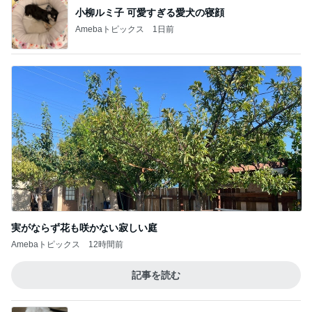
しじみちゃんワクチンへ。
3
Shiori's「on」style〜干物女の成長記〜
嬉しい！ガードルを毎日履き続けた結果、驚
く変化
4
50代からの無理しないおしゃれ nodoka’s Blog
ワタクシ的ブランド取扱説明書・モード系ブ
ランド海外編
5
日々是ファッション。
このジャンルの記事をもっと見る