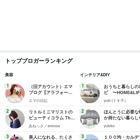
小川菜摘 1番好きかもしれない食事
Amebaトピックス
1日前
焼肉きんぐで暴食し増えた500g
Amebaトピックス
1日前
しゃぶ葉で記念日の全額ポイント払い
Amebaトピックス
1日前
レジェンド松下のなんでもプレゼン！
Amebaトピックス
19時間前
義母の救急搬送よりゴルフの旦那