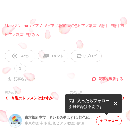
#
レッスン
#
ピアノ
#
ピアノ教室
#
虹色ピアノ教室
#
府中
#
府中市
ピアノ教室
#
積み木
いいね
コメント
リブログ
3
記事を報告する
記事をシェア
前の記事
次の記事
今週のレッスンはお休み
生徒さんがアンサンブルステ
気に入ったらフォロー
ップに参加しました！
会員登録は不要です
東京都府中市 ドレミの夢はずむ♪虹色ピアノ教室
フォロー
東京都府中市 虹色ピアノ教室♪伊藤