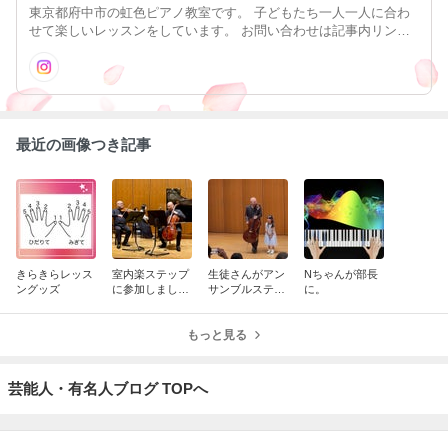
東京都府中市の虹色ピアノ教室です。 子どもたち一人一人に合わ
せて楽しいレッスンをしています。 お問い合わせは記事内リンク
又は070-1454-5768 まで
最近の画像つき記事
きらきらレッス
室内楽ステップ
生徒さんがアン
Nちゃんが部長
ングッズ
に参加しました
サンブルステッ
に。
♪
プに参加しまし
た
もっと見る
芸能人・有名人ブログ TOPへ