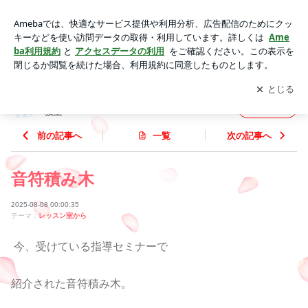
音符積み木 | 東京都府中市 ドレミの夢はずむ♪虹色ピアノ教
室
アプリをダウンロードして
ブログの更新通知
を受け取りまし
開く
ょう。
東京都府中市 ドレミの夢はずむ♪虹色ピアノ
フォロー
教室
前の記事へ
一覧
次の記事へ
音符積み木
2025-08-08 00:00:35
テーマ：
レッスン室から
今、受けている指導セミナーで
紹介された音符積み木。